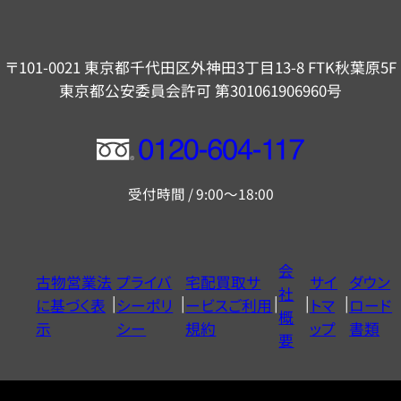
〒101-0021 東京都千代田区外神田3丁目13-8 FTK秋葉原5F
東京都公安委員会許可 第301061906960号
フ
リ
受付時間 / 9:00～18:00
ー
ダ
イ
会
古物営業法
プライバ
宅配買取サ
サイ
ダウン
ヤ
社
に基づく表
シーポリ
ービスご利用
トマ
ロード
ル
概
示
シー
規約
ップ
書類
0120604117
要