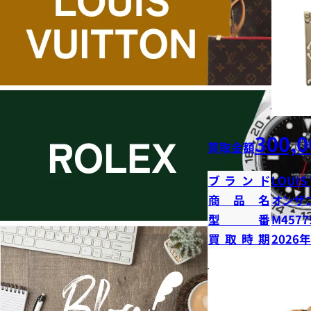
300,0
買取金額
ブランド
LOUIS
商品名
オンザ
型番
M4577
買取時期
2026