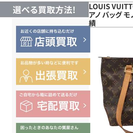
LOUIS VUI
選べる買取方法!
アノ バッグ モ
績