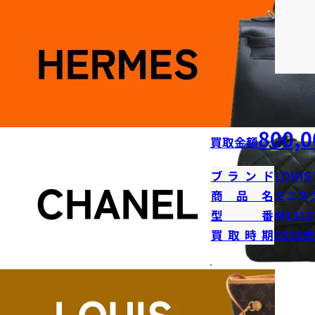
800,0
買取金額
ブランド
LOUIS
商品名
ミニス
型番
M1312
買取時期
2026