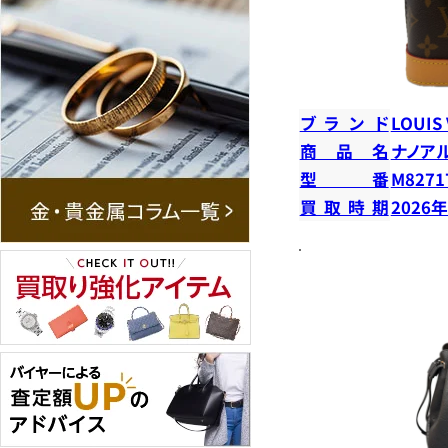
ブランド
LOUIS
商品名
ナノア
型番
M8271
買取時期
2026