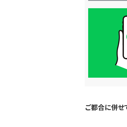
買
取
価
格
は
LINE
簡
単
査
定
ご都合に併せ