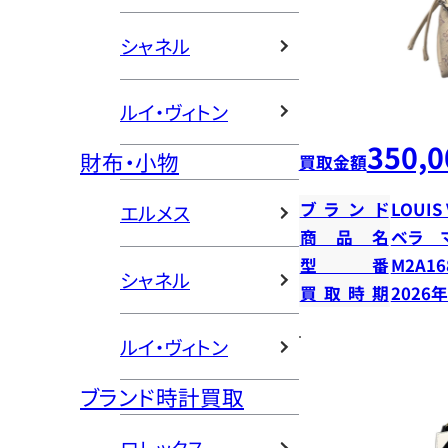
シャネル
ルイ・ヴィトン
350,0
財布・小物
買取金額
ブランド
LOUIS
エルメス
商品名
ベラ 
型番
M2A16
シャネル
買取時期
2026
ルイ・ヴィトン
ブランド時計買取