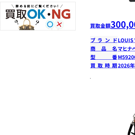
300,0
買取金額
ブランド
LOUIS
商品名
マヒナ
型番
M5920
買取時期
2026