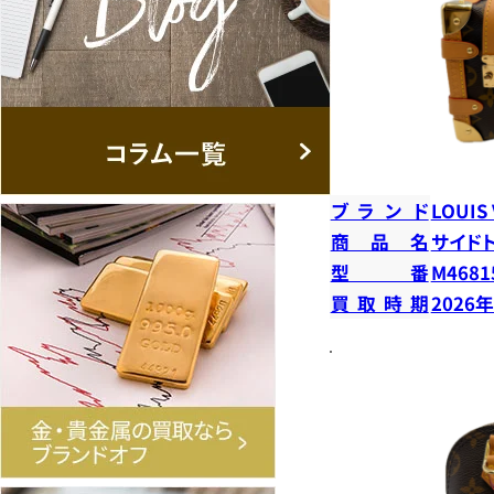
ブランド
LOUIS
商品名
サイド
型番
M4681
買取時期
2026