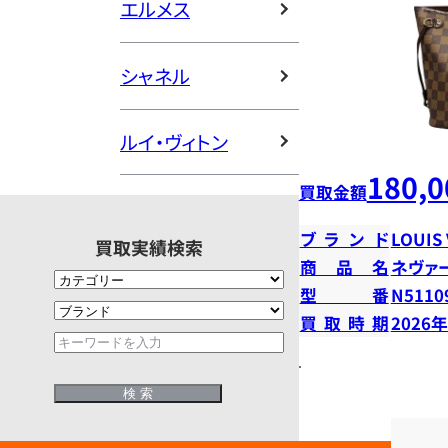
エルメス
シャネル
ルイ・ヴィトン
180,0
買取金額
ブランド
LOUIS
買取実績検索
商品名
ネヴァ
型番
N5110
買取時期
2026