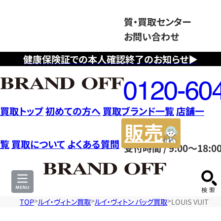
質・買取センター
お問い合わせ
健康保険証での本人確認終了のお知らせ▶
フ
リ
ー
ダ
買取トップ
初めての方へ
買取ブランド一覧
店舗一
イ
販
ヤ
売
覧
買取について
よくある質問
受付時間 / 9:00～18:0
ル
サ
0120604117
イ
ト
TOP
ルイ・ヴィトン買取
ルイ・ヴィトン バッグ買取
LOUIS VUIT