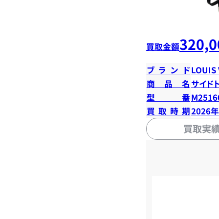
320,0
買取金額
ブランド
LOUIS
商品名
サイド
型番
M2516
買取時期
2026
買取実