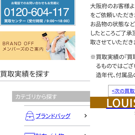
フ
大阪府のお客様よ
リ
をご依頼いただき
ー
お品物の状態など
ダ
したところご了承
イ
取させていただき
ヤ
ル
※買取実績の『買
0120604117
るものではござ
買取実績を探す
造年代、付属品
<
次の買取
カテゴリから探す
LOUI
ブランドバッグ