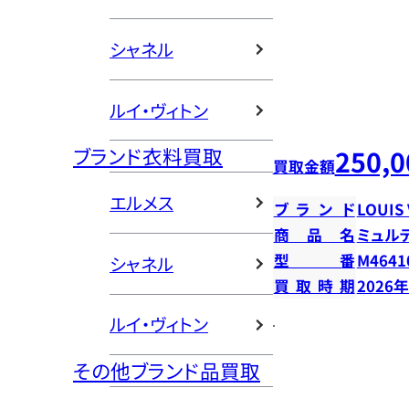
シャネル
ルイ・ヴィトン
ブランド衣料買取
250,0
買取金額
エルメス
ブランド
LOUIS
商品名
ミュル
型番
M4641
シャネル
買取時期
2026
ルイ・ヴィトン
その他ブランド品買取