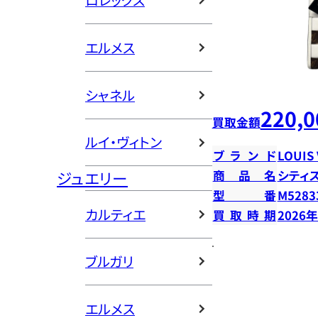
ロレックス
エルメス
シャネル
220,0
買取金額
ルイ・ヴィトン
ブランド
LOUIS
ジュエリー
商品名
シティ
型番
M5283
カルティエ
買取時期
2026
ブルガリ
エルメス