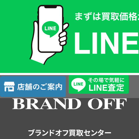
買
取
価
格
は
LINE
簡
単
査
店
定
舗
の
ご
案
内
ブランドオフ買取センター