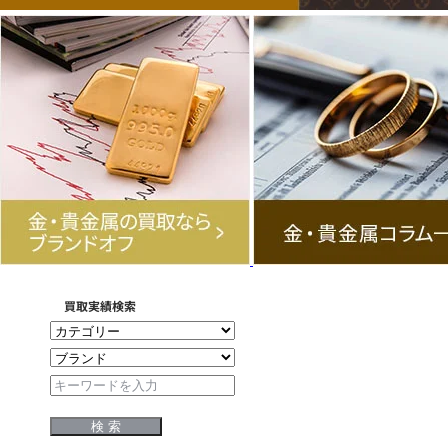
買取実績検索