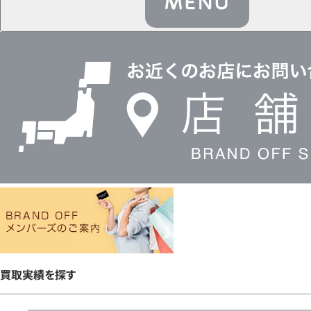
店
舗
検
索
買取実績を探す