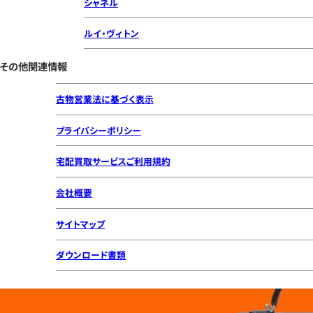
シャネル
ルイ・ヴィトン
その他関連情報
古物営業法に基づく表示
プライバシーポリシー
宅配買取サービスご利用規約
会社概要
サイトマップ
ダウンロード書類