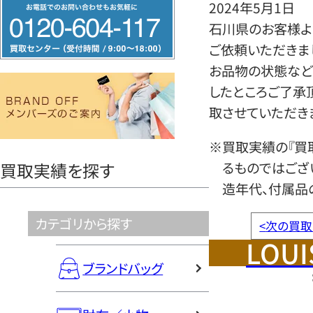
フ
2024年5月1日
リ
石川県のお客様よ
ー
ご依頼いただきま
ダ
お品物の状態など
イ
したところご了承
ヤ
取させていただき
ル
※買取実績の『買
0120604117
るものではござ
買取実績を探す
造年代、付属品
カテゴリから探す
<
次の買取
LOUI
ブランドバッグ