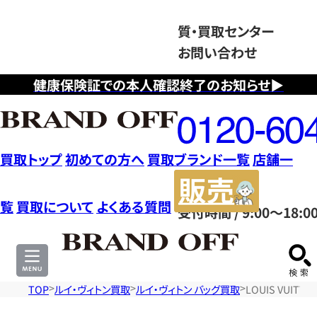
質・買取センター
お問い合わせ
健康保険証での本人確認終了のお知らせ▶
フ
リ
ー
ダ
買取トップ
初めての方へ
買取ブランド一覧
店舗一
イ
販
ヤ
売
覧
買取について
よくある質問
受付時間 / 9:00～18:0
ル
サ
0120604117
イ
ト
TOP
ルイ・ヴィトン買取
ルイ・ヴィトン バッグ買取
LOUIS VUIT