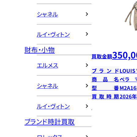
シャネル
ルイ・ヴィトン
財布・小物
350,0
買取金額
エルメス
ブランド
LOUIS
商品名
ベラ 
シャネル
型番
M2A16
買取時期
2026
ルイ・ヴィトン
ブランド時計買取