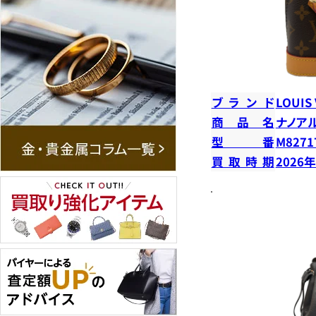
ブランド
LOUIS
商品名
ナノア
型番
M8271
買取時期
2026