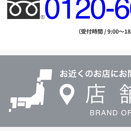
フ
リ
ー
ダ
（受付時間 / 9:00～18
イ
ヤ
ル
店
0120604117
舗
検
索