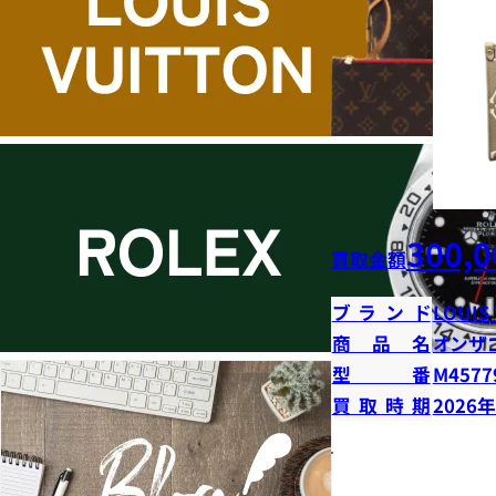
300,0
買取金額
ブランド
LOUIS
商品名
オンザ
型番
M4577
買取時期
2026