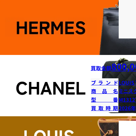
800,0
買取金額
ブランド
LOUIS
商品名
ミニス
型番
M1312
買取時期
2026