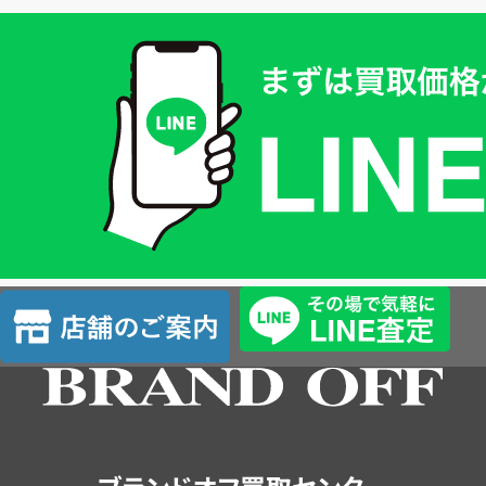
買
取
価
格
は
LINE
簡
単
査
店
定
舗
の
ご
案
内