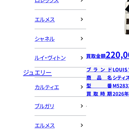
ロレックス
エルメス
シャネル
220,0
買取金額
ルイ・ヴィトン
ブランド
LOUIS
ジュエリー
商品名
シティ
型番
M5283
カルティエ
買取時期
2026
ブルガリ
エルメス