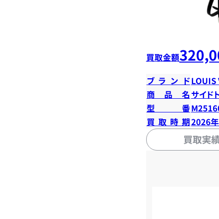
320,0
買取金額
ブランド
LOUIS
商品名
サイド
型番
M2516
買取時期
2026
買取実