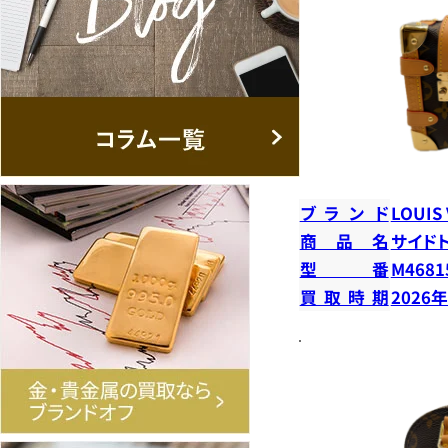
ブランド
LOUIS
商品名
サイド
型番
M4681
買取時期
2026