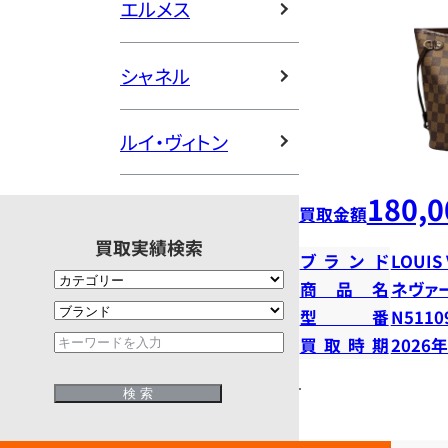
エルメス
シャネル
ルイ・ヴィトン
180,0
買取金額
買取実績検索
ブランド
LOUIS
商品名
ネヴァ
型番
N5110
買取時期
2026