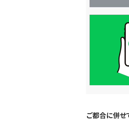
買
取
価
格
は
LINE
簡
単
査
定
ご都合に併せ