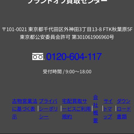
ブランドオフ買取センター
〒101-0021 東京都千代田区外神田3丁目13-8 FTK秋葉原5F
東京都公安委員会許可 第301061906960号
フ
リ
受付時間 / 9:00～18:00
ー
ダ
イ
会
古物営業法
プライバ
宅配買取サ
サイ
ダウン
ヤ
社
に基づく表
シーポリ
ービスご利用
トマ
ロード
ル
概
示
シー
規約
ップ
書類
0120604117
要