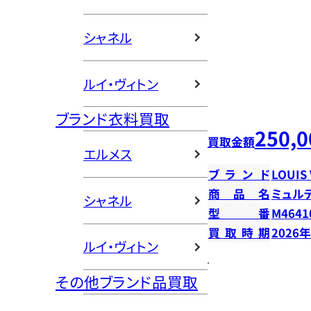
シャネル
ルイ・ヴィトン
ブランド衣料買取
250,0
買取金額
エルメス
ブランド
LOUIS
商品名
ミュル
シャネル
型番
M4641
買取時期
2026
ルイ・ヴィトン
その他ブランド品買取