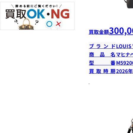
300,0
買取金額
ブランド
LOUIS
商品名
マヒナ
型番
M5920
買取時期
2026