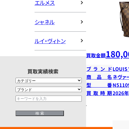
エルメス
シャネル
ルイ・ヴィトン
180,0
買取金額
ブランド
LOUIS
買取実績検索
商品名
ネヴァ
型番
N5110
買取時期
2026