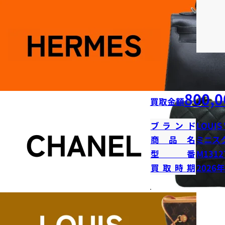
800,0
買取金額
ブランド
LOUIS
商品名
ミニス
型番
M1312
買取時期
2026