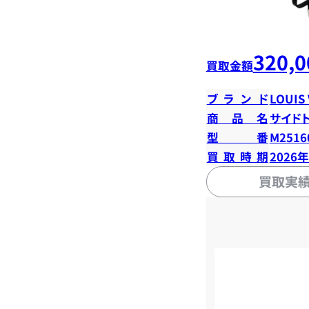
320,0
買取金額
ブランド
LOUIS
商品名
サイド
型番
M2516
買取時期
2026
買取実