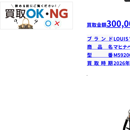
300,0
買取金額
ブランド
LOUIS
商品名
マヒナ
型番
M5920
買取時期
2026