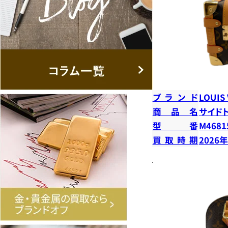
ブランド
LOUIS
商品名
サイド
型番
M4681
買取時期
2026