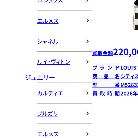
ロレックス
エルメス
シャネル
220,0
買取金額
ルイ・ヴィトン
ブランド
LOUIS
ジュエリー
商品名
シティ
型番
M5283
カルティエ
買取時期
2026
ブルガリ
エルメス