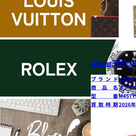
300,0
買取金額
ブランド
LOUIS
商品名
オンザ
型番
M4577
買取時期
2026