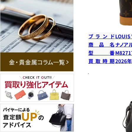
ブランド
LOUIS
商品名
ナノア
型番
M8271
買取時期
2026