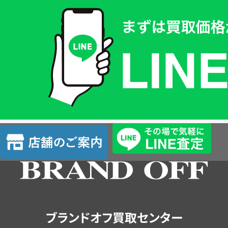
買
取
価
格
は
LINE
簡
単
査
店
定
舗
の
ご
案
内
ブランドオフ買取センター