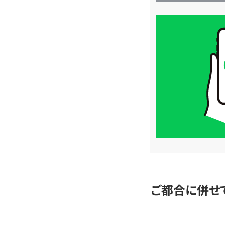
買
取
価
格
は
LINE
簡
単
査
定
ご都合に併せ