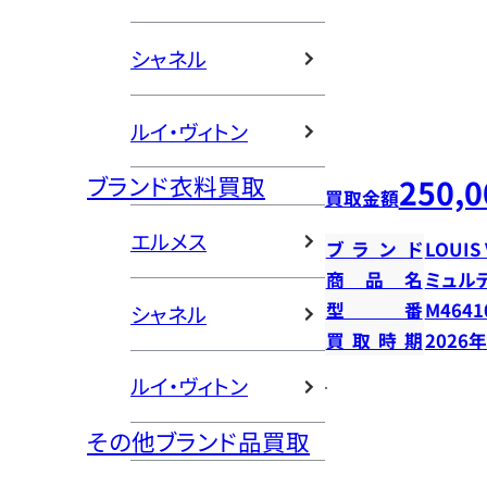
シャネル
ルイ・ヴィトン
ブランド衣料買取
250,0
買取金額
エルメス
ブランド
LOUIS
商品名
ミュル
型番
M4641
シャネル
買取時期
2026
ルイ・ヴィトン
その他ブランド品買取