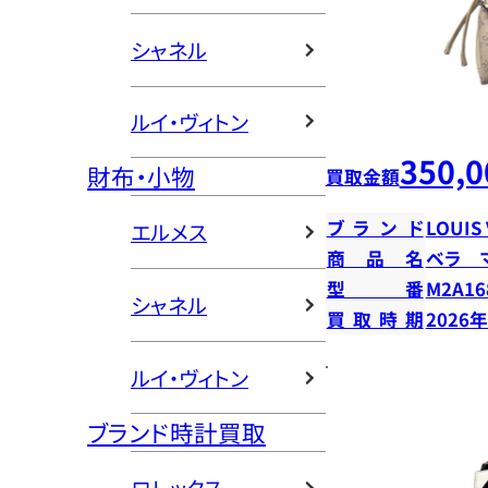
シャネル
ルイ・ヴィトン
350,0
財布・小物
買取金額
ブランド
LOUIS
エルメス
商品名
ベラ 
型番
M2A16
シャネル
買取時期
2026
ルイ・ヴィトン
ブランド時計買取