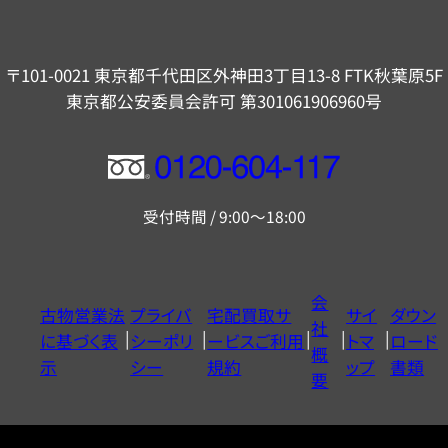
〒101-0021 東京都千代田区外神田3丁目13-8 FTK秋葉原5F
東京都公安委員会許可 第301061906960号
フ
リ
受付時間 / 9:00～18:00
ー
ダ
イ
会
古物営業法
プライバ
宅配買取サ
サイ
ダウン
ヤ
社
に基づく表
シーポリ
ービスご利用
トマ
ロード
ル
概
示
シー
規約
ップ
書類
0120604117
要