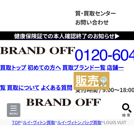
質・買取センター
お問い合わせ
健康保険証での本人確認終了のお知らせ▶
フ
リ
ー
ダ
買取トップ
初めての方へ
買取ブランド一覧
店舗一
イ
販
ヤ
売
覧
買取について
よくある質問
受付時間 / 9:00～18:0
ル
サ
0120604117
イ
ト
TOP
ルイ・ヴィトン買取
ルイ・ヴィトン バッグ買取
LOUIS VUIT