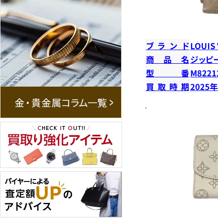
ブランド
LOUIS
商品名
ジッピ
型番
M8221
買取時期
2025