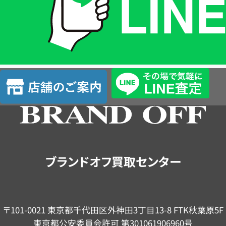
は
LINE
簡
単
査
店
定
舗
の
ご
案
内
ブランドオフ買取センター
〒101-0021 東京都千代田区外神田3丁目13-8 FTK秋葉原5F
東京都公安委員会許可 第301061906960号