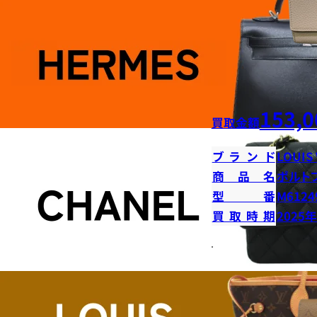
153,0
買取金額
ブランド
LOUIS
商品名
ポルト
型番
M6124
買取時期
2025