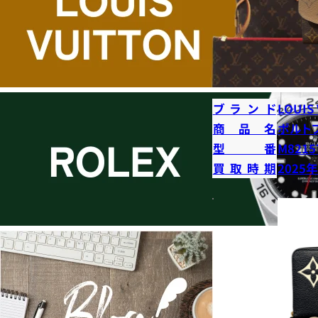
ブランド
LOUIS
商品名
ポルト
型番
M8215
買取時期
2025