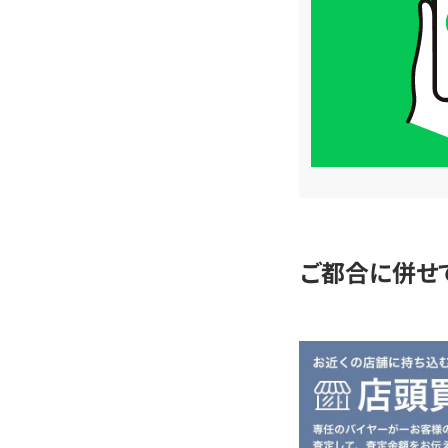
格
は
LINE
簡
単
査
定
ご都合に併せ