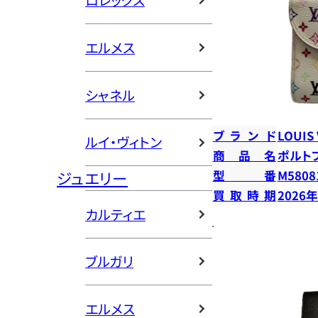
ロレックス
エルメス
シャネル
ブランド
LOUIS
ルイ・ヴィトン
商品名
ポルト
ジュエリー
型番
M5808
買取時期
2026
カルティエ
ブルガリ
エルメス