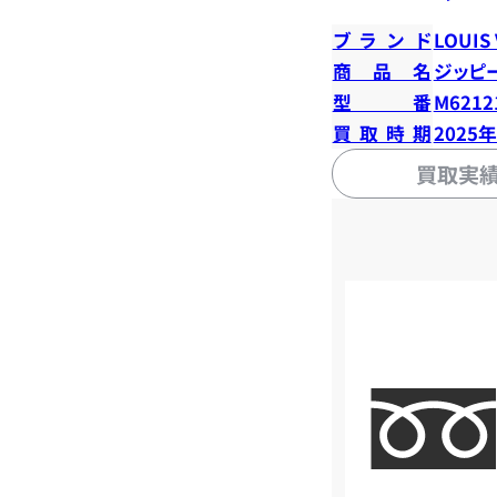
ブランド
LOUIS
商品名
ジッピ
型番
M6212
買取時期
2025
買取実