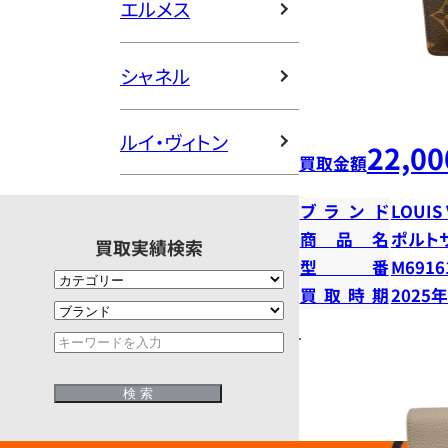
エルメス
シャネル
ルイ・ヴィトン
22,00
買取金額
ブランド
LOUIS
商品名
ポルト
買取実績検索
型番
M6916
買取時期
2025