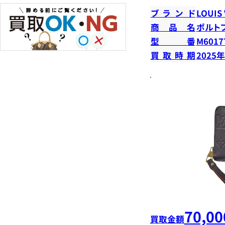
ブランド
LOUIS
商品名
ポルト
型番
M6017
買取時期
2025
70,00
買取金額