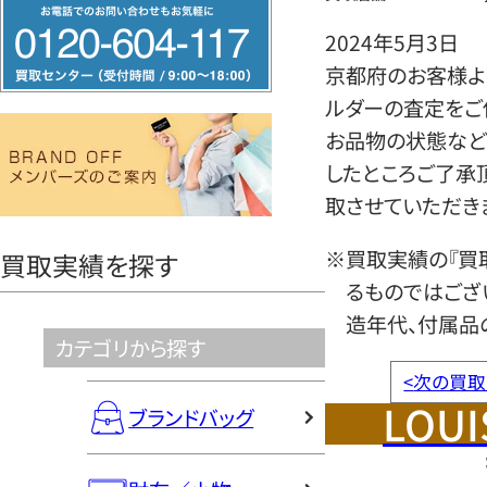
フ
リ
2024年5月3日
ー
京都府のお客様よ
ダ
ルダーの査定をご
イ
お品物の状態など
ヤ
したところご了承
ル
取させていただき
0120604117
※買取実績の『買
買取実績を探す
るものではござ
造年代、付属品
カテゴリから探す
<
次の買取
LOUI
ブランドバッグ