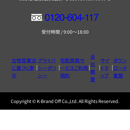
フ
リ
受付時間 / 9:00～18:00
ー
ダ
イ
会
古物営業法
プライバ
宅配買取サ
サイ
ダウン
ヤ
社
に基づく表
シーポリ
ービスご利用
トマ
ロード
ル
概
示
シー
規約
ップ
書類
0120604117
要
Copyright © K-Brand Off Co.,Ltd. All Rights Reserved.