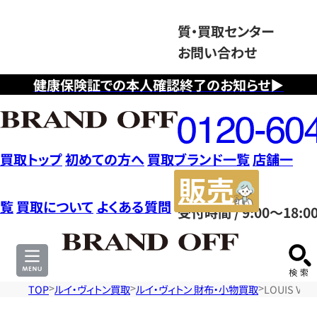
質・買取センター
お問い合わせ
健康保険証での本人確認終了のお知らせ▶
フ
リ
ー
ダ
買取トップ
初めての方へ
買取ブランド一覧
店舗一
イ
販
ヤ
売
覧
買取について
よくある質問
受付時間 / 9:00～18:0
ル
サ
0120604117
イ
ト
TOP
ルイ・ヴィトン買取
ルイ・ヴィトン 財布・小物買取
LOUIS V