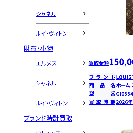
シャネル
ルイ・ヴィトン
財布・小物
150,0
エルメス
買取金額
ブランド
LOUIS
シャネル
商品名
ホーム
型番
GI055
買取時期
2026
ルイ・ヴィトン
ブランド時計買取