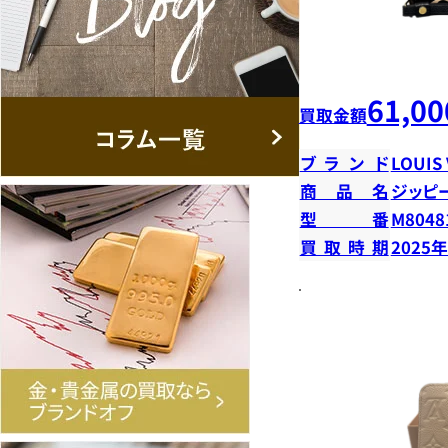
61,00
買取金額
ブランド
LOUIS
商品名
ジッピ
型番
M8048
買取時期
2025