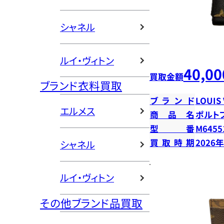
シャネル
ルイ・ヴィトン
40,00
買取金額
ブランド衣料買取
ブランド
LOUIS
エルメス
商品名
ポルト
型番
M6455
買取時期
2026
シャネル
ルイ・ヴィトン
その他ブランド品買取