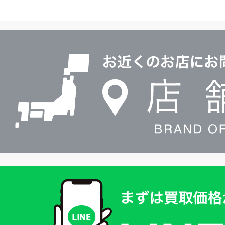
ヤ
ル
店
0120604117
舗
検
索
買
取
価
格