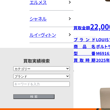
エルメス
シャネル
22,00
買取金額
ルイ・ヴィトン
ブランド
LOUIS
商品名
ポルト
型番
M6916
買取時期
2025
買取実績検索