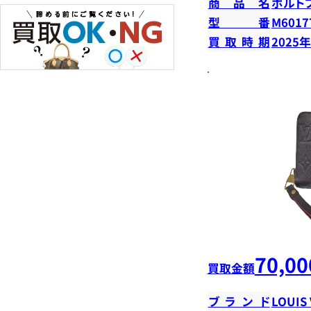
商品名
ポルト
型番
M6017
買取時期
2025
70,00
買取金額
ブランド
LOUIS