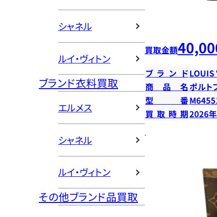
シャネル
40,00
買取金額
ルイ・ヴィトン
ブランド
LOUIS
ブランド衣料買取
商品名
ポルト
型番
M6455
エルメス
買取時期
2026
シャネル
ルイ・ヴィトン
その他ブランド品買取