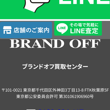
簡
単
査
店
定
舗
の
ご
案
内
ブランドオフ買取センター
〒101-0021 東京都千代田区外神田3丁目13-8 FTK秋葉原5F
東京都公安委員会許可 第301061906960号