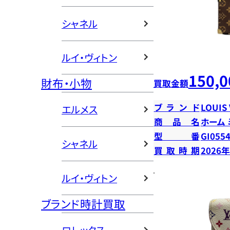
シャネル
ルイ・ヴィトン
150,0
財布・小物
買取金額
ブランド
LOUIS
エルメス
商品名
ホーム
型番
GI055
シャネル
買取時期
2026
ルイ・ヴィトン
ブランド時計買取