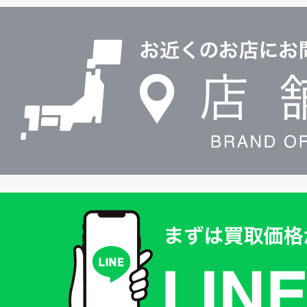
ル
店
0120604117
舗
検
索
買
取
価
格
は
LINE