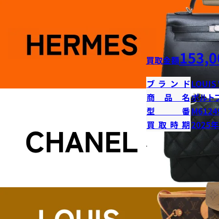
153,0
買取金額
ブランド
LOUIS
商品名
ポルト
型番
M6124
買取時期
2025