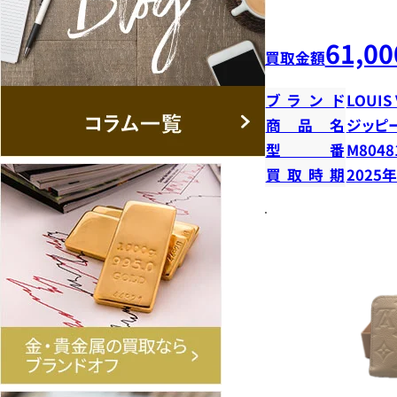
61,00
買取金額
ブランド
LOUIS
商品名
ジッピ
型番
M8048
買取時期
2025