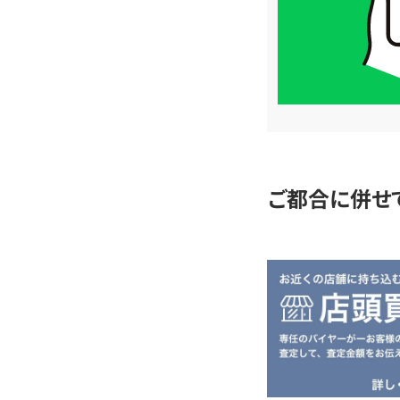
は
LINE
簡
単
査
定
ご都合に併せ