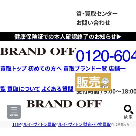
質・買取センター
お問い合わせ
健康保険証での本人確認終了のお知らせ▶
フ
リ
ー
ダ
買取トップ
初めての方へ
買取ブランド一覧
店舗一
イ
販
ヤ
売
覧
買取について
よくある質問
受付時間 / 9:00～18:0
ル
サ
0120604117
イ
ト
TOP
ルイ・ヴィトン買取
ルイ・ヴィトン 財布・小物買取
LOUIS V