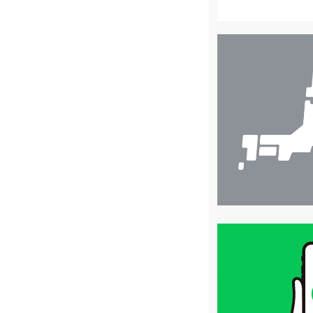
店
舗
検
索
買
取
価
格