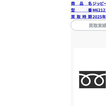
商品名
ジッピ
型番
M6212
買取時期
2025
買取実