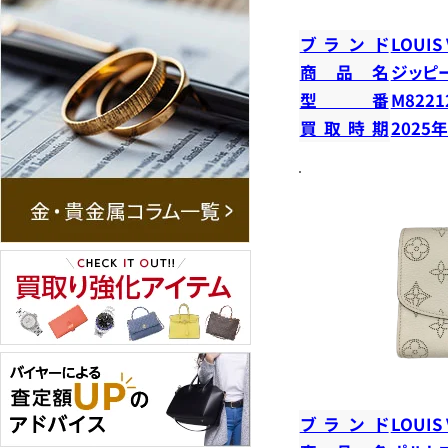
ブランド
LOUIS
商品名
ジッピ
型番
M8221
買取時期
2025
ブランド
LOUIS