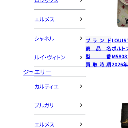
ロレックス
エルメス
シャネル
ブランド
LOUIS
商品名
ポルト
型番
M5808
ルイ・ヴィトン
買取時期
2026
ジュエリー
カルティエ
ブルガリ
エルメス