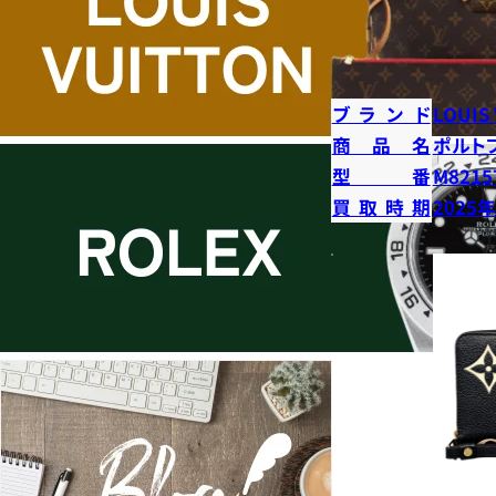
ブランド
LOUIS
商品名
ポルト
型番
M8215
買取時期
2025