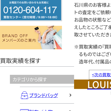
フ
石川県のお客様より
リ
トの査定をご依頼
ー
お品物の状態など
ダ
えしたところご了
イ
取させていただき
ヤ
ル
※買取実績の『買
0120604117
るものではござ
買取実績を探す
造年代、付属品
<
次の買取
カテゴリから探す
LOUI
ブランドバッグ