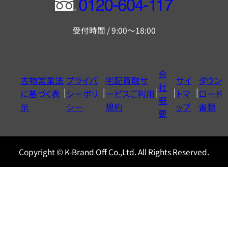
フ
リ
受付時間 / 9:00～18:00
ー
ダ
イ
会
古物営業法
プライバ
宅配買取サ
サイ
ダウン
ヤ
社
に基づく表
シーポリ
ービスご利用
トマ
ロード
ル
概
示
シー
規約
ップ
書類
0120604117
要
Copyright © K-Brand Off Co.,Ltd. All Rights Reserved.