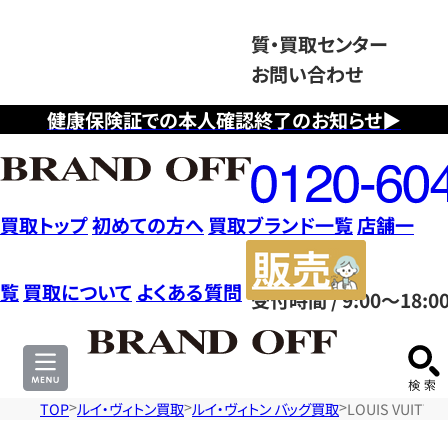
質・買取センター
お問い合わせ
健康保険証での本人確認終了のお知らせ▶
フ
リ
ー
ダ
買取トップ
初めての方へ
買取ブランド一覧
店舗一
イ
販
ヤ
売
覧
買取について
よくある質問
受付時間 / 9:00～18:0
ル
サ
0120604117
イ
ト
TOP
ルイ・ヴィトン買取
ルイ・ヴィトン バッグ買取
LOUIS VUIT