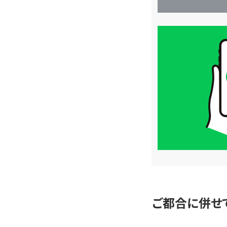
買
取
価
格
は
LINE
簡
単
査
定
ご都合に併せ