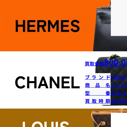
800,0
買取金額
ブランド
LOUIS
商品名
ミニス
型番
M1312
買取時期
2026