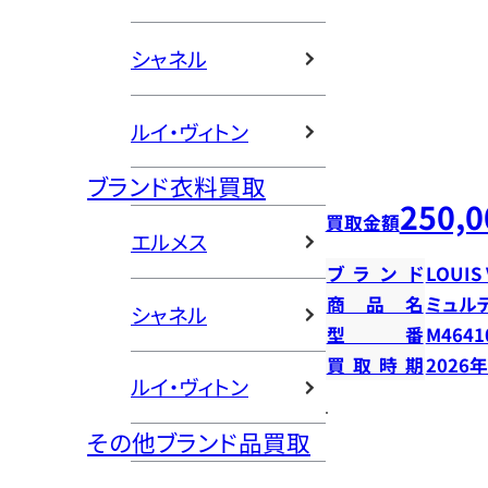
シャネル
ルイ・ヴィトン
ブランド衣料買取
250,0
買取金額
エルメス
ブランド
LOUIS
商品名
ミュル
シャネル
型番
M4641
買取時期
2026
ルイ・ヴィトン
その他ブランド品買取