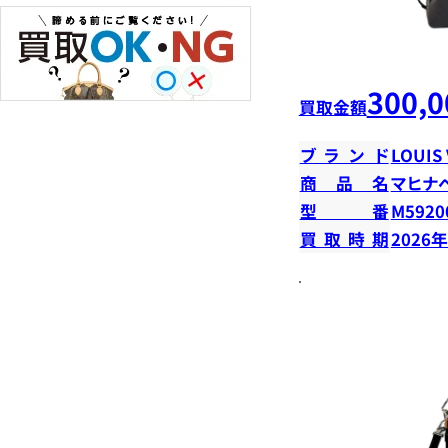
300,0
買取金額
ブランド
LOUIS
商品名
マヒナ
型番
M5920
買取時期
2026