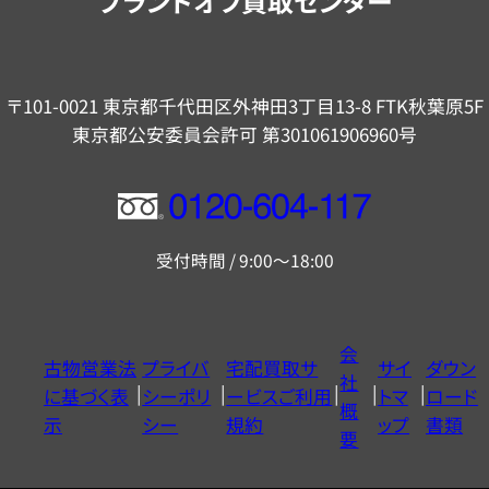
ブランドオフ買取センター
〒101-0021 東京都千代田区外神田3丁目13-8 FTK秋葉原5F
東京都公安委員会許可 第301061906960号
フ
リ
受付時間 / 9:00～18:00
ー
ダ
イ
会
古物営業法
プライバ
宅配買取サ
サイ
ダウン
ヤ
社
に基づく表
シーポリ
ービスご利用
トマ
ロード
ル
概
示
シー
規約
ップ
書類
0120604117
要