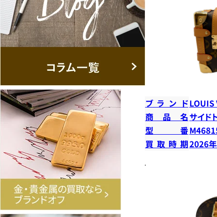
ブランド
LOUIS
商品名
サイド
型番
M4681
買取時期
2026