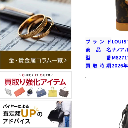
ブランド
LOUIS
商品名
ナノア
型番
M8271
買取時期
2026