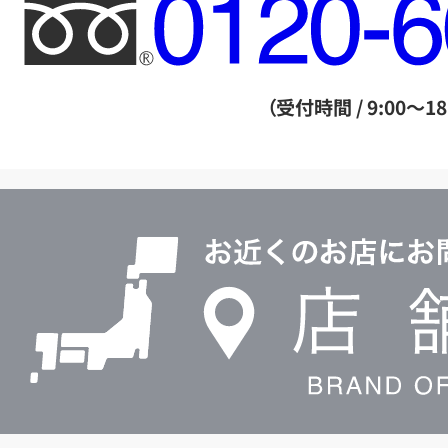
フ
リ
ー
ダ
（受付時間 / 9:00～18
イ
ヤ
ル
店
0120604117
舗
検
索