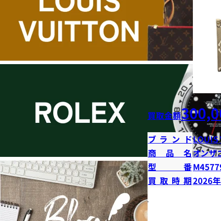
300,0
買取金額
ブランド
LOUIS
商品名
オンザ
型番
M4577
買取時期
2026