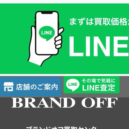
買
取
価
格
は
LINE
簡
単
査
店
定
舗
の
ご
案
内