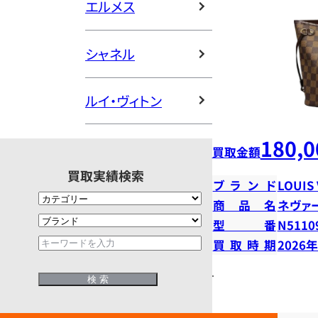
エルメス
シャネル
ルイ・ヴィトン
180,0
買取金額
買取実績検索
ブランド
LOUIS
商品名
ネヴァ
型番
N5110
買取時期
2026