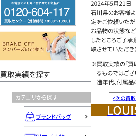
フ
2024年5月21日
リ
石川県のお客様より
ー
定をご依頼いただ
ダ
お品物の状態など
イ
したところご了承
ヤ
取させていただき
ル
※買取実績の『買
0120604117
るものではござ
買取実績を探す
造年代、付属品
カテゴリから探す
<
次の買取
LOUI
ブランドバッグ