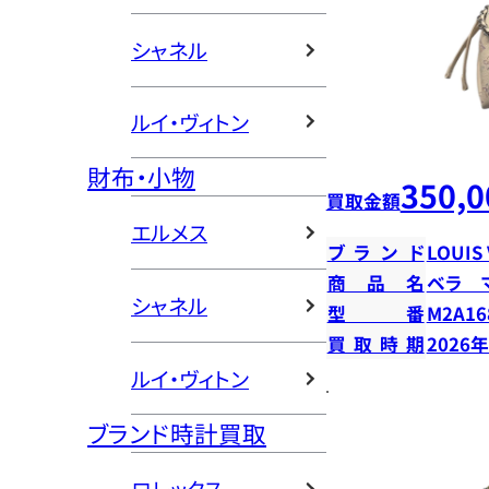
シャネル
ルイ・ヴィトン
財布・小物
350,0
買取金額
エルメス
ブランド
LOUIS
商品名
ベラ 
シャネル
型番
M2A16
買取時期
2026
ルイ・ヴィトン
ブランド時計買取