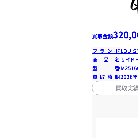
320,0
買取金額
ブランド
LOUIS
商品名
サイド
型番
M2516
買取時期
2026
買取実