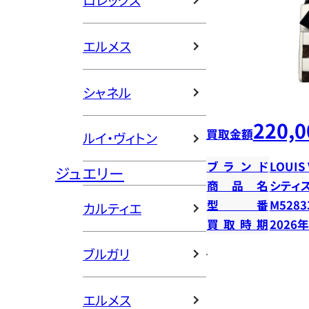
ロレックス
エルメス
シャネル
220,0
買取金額
ルイ・ヴィトン
ブランド
LOUIS
ジュエリー
商品名
シティ
型番
M5283
カルティエ
買取時期
2026
ブルガリ
エルメス