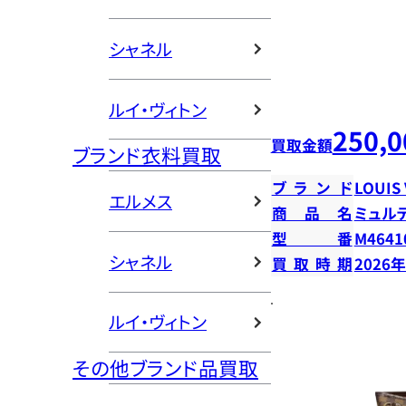
シャネル
ルイ・ヴィトン
250,0
買取金額
ブランド衣料買取
ブランド
LOUIS
エルメス
商品名
ミュル
型番
M4641
シャネル
買取時期
2026
ルイ・ヴィトン
その他ブランド品買取