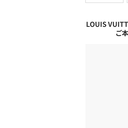
LOUIS VU
ご