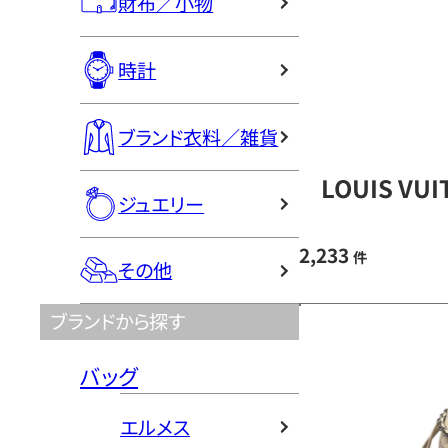
財布／小物
時計
ブランド衣料／雑貨
LOUIS V
ジュエリー
2,233
件
その他
ブランドから探す
バッグ
エルメス