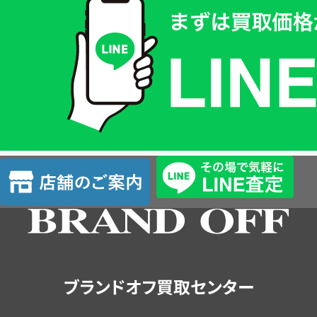
取
価
格
は
LINE
簡
単
査
店
定
舗
の
ご
案
内
ブランドオフ買取センター