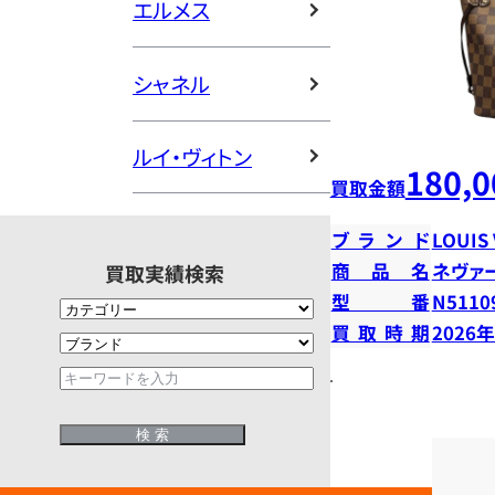
エルメス
シャネル
ルイ・ヴィトン
180,0
買取金額
ブランド
LOUIS
商品名
ネヴァ
買取実績検索
型番
N5110
買取時期
2026