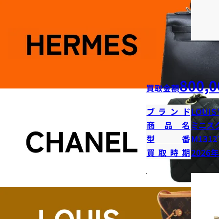
800,0
買取金額
ブランド
LOUIS
商品名
ミニス
型番
M1312
買取時期
2026