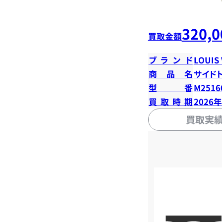
320,0
買取金額
ブランド
LOUIS
商品名
サイド
型番
M2516
買取時期
2026
買取実