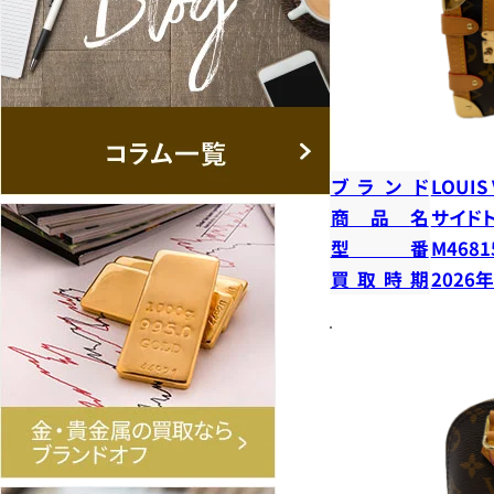
ブランド
LOUIS
商品名
サイド
型番
M4681
買取時期
2026