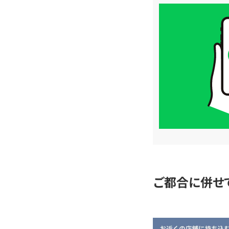
買
取
価
格
は
LINE
簡
単
査
定
ご都合に併せ