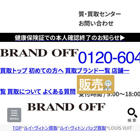
質・買取センター
お問い合わせ
健康保険証での本人確認終了のお知らせ▶
フ
リ
ー
ダ
買取トップ
初めての方へ
買取ブランド一覧
店舗一
イ
販
ヤ
売
覧
買取について
よくある質問
受付時間 / 9:00～18:0
ル
サ
0120604117
イ
ト
TOP
ルイ・ヴィトン買取
ルイ・ヴィトン バッグ買取
LOUIS VUI