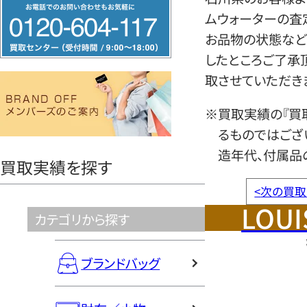
フ
ムウォーターの査
リ
お品物の状態など
ー
したところご了承
ダ
取させていただき
イ
ヤ
※買取実績の『買
ル
るものではござ
0120604117
造年代、付属品
買取実績を探す
<
次の買取
LOUI
カテゴリから探す
ブランドバッグ