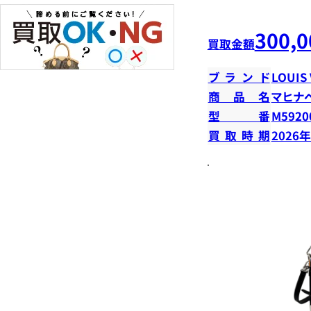
300,0
買取金額
ブランド
LOUIS
商品名
マヒナ
型番
M5920
買取時期
2026