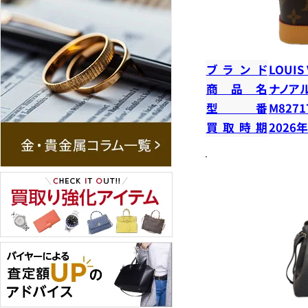
ブランド
LOUIS
商品名
ナノア
型番
M8271
買取時期
2026