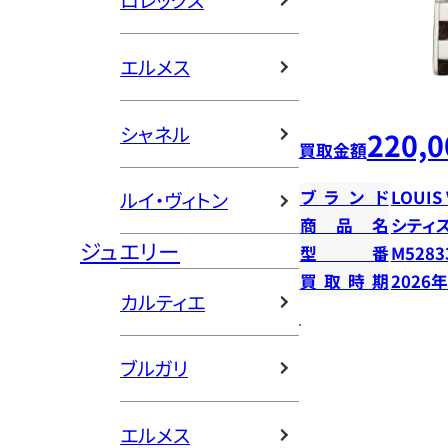
ロレックス
エルメス
シャネル
220,0
買取金額
ブランド
LOUIS
ルイ・ヴィトン
商品名
シティ
ジュエリー
型番
M5283
買取時期
2026
カルティエ
ブルガリ
エルメス