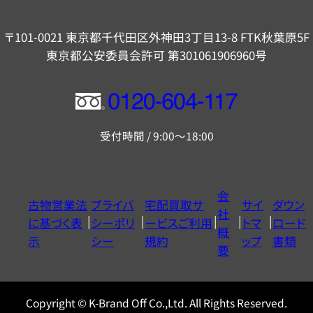
〒101-0021 東京都千代田区外神田3丁目13-8 FTK秋葉原5F
東京都公安委員会許可 第301061906960号
フ
リ
受付時間 / 9:00～18:00
ー
ダ
イ
会
古物営業法
プライバ
宅配買取サ
サイ
ダウン
ヤ
社
に基づく表
シーポリ
ービスご利用
トマ
ロード
ル
概
示
シー
規約
ップ
書類
0120604117
要
Copyright © K-Brand Off Co.,Ltd. All Rights Reserved.