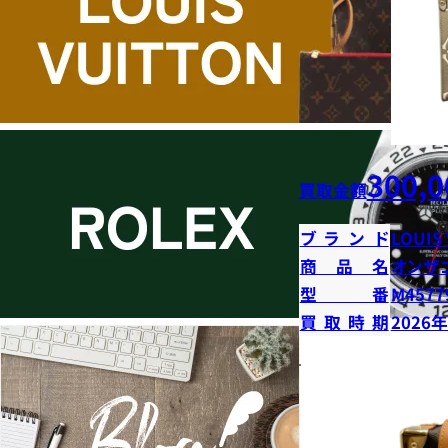
300,0
買取金額
ブランド
LOUIS
商品名
オンザ
型番
M4577
買取時期
2026