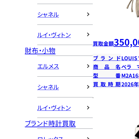
シャネル
ルイ・ヴィトン
350,0
買取金額
財布・小物
ブランド
LOUIS
エルメス
商品名
ベラ 
型番
M2A16
買取時期
2026
シャネル
ルイ・ヴィトン
ブランド時計買取