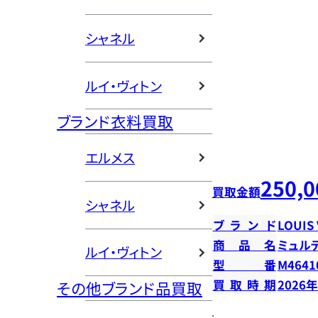
シャネル
ルイ・ヴィトン
ブランド衣料買取
エルメス
250,0
買取金額
シャネル
ブランド
LOUIS
商品名
ミュル
ルイ・ヴィトン
型番
M4641
買取時期
2026
その他ブランド品買取