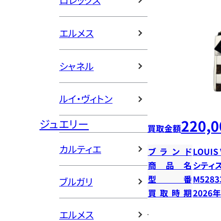
ロレックス
エルメス
シャネル
ルイ・ヴィトン
220,0
ジュエリー
買取金額
カルティエ
ブランド
LOUIS
商品名
シティ
型番
M5283
ブルガリ
買取時期
2026
エルメス