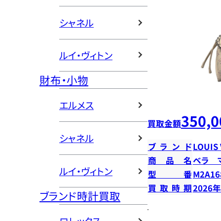
シャネル
ルイ・ヴィトン
財布・小物
エルメス
350,0
買取金額
シャネル
ブランド
LOUIS
商品名
ベラ 
ルイ・ヴィトン
型番
M2A16
買取時期
2026
ブランド時計買取