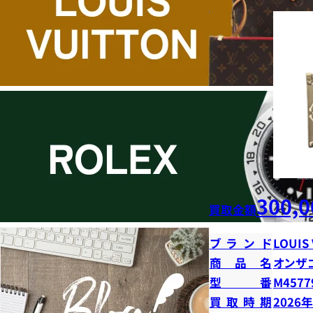
300,0
買取金額
ブランド
LOUIS
商品名
オンザ
型番
M4577
買取時期
2026