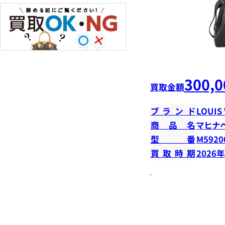
300,0
買取金額
ブランド
LOUIS
商品名
マヒナ
型番
M5920
買取時期
2026