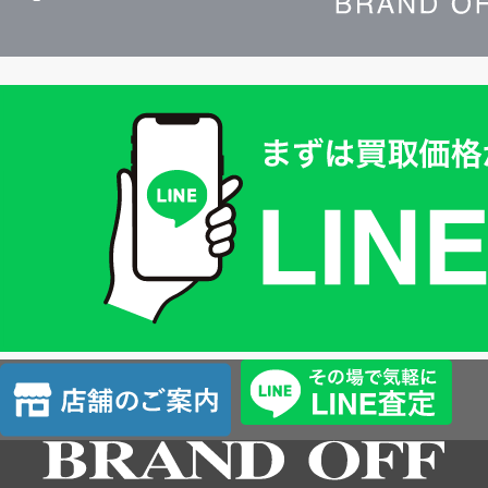
買
取
価
格
は
LINE
簡
単
査
店
定
舗
の
ご