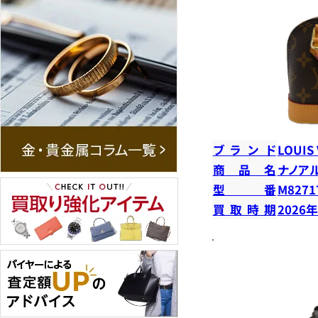
ブランド
LOUIS
商品名
ナノア
型番
M8271
買取時期
2026