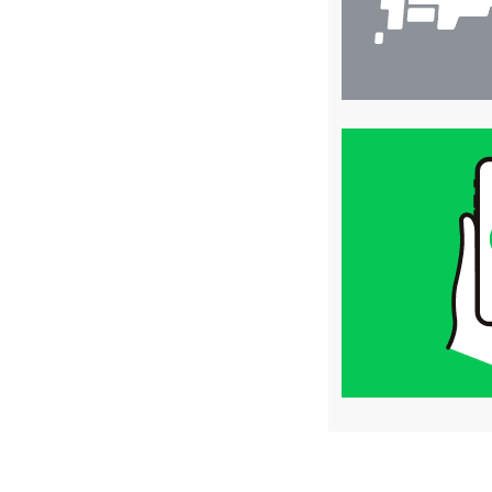
買
取
価
格
は
LINE
簡
単
査
定