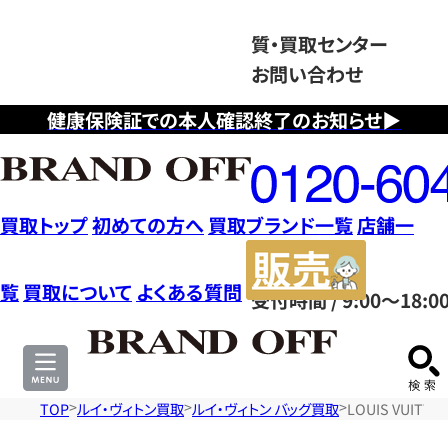
質・買取センター
お問い合わせ
健康保険証での本人確認終了のお知らせ▶
フ
リ
ー
ダ
買取トップ
初めての方へ
買取ブランド一覧
店舗一
イ
販
ヤ
売
覧
買取について
よくある質問
受付時間 / 9:00～18:0
ル
サ
0120604117
イ
ト
TOP
ルイ・ヴィトン買取
ルイ・ヴィトン バッグ買取
LOUIS VUI