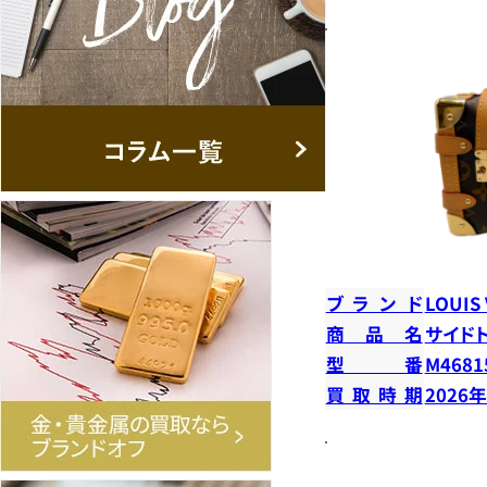
ブランド
LOUIS
商品名
サイド
型番
M4681
買取時期
2026