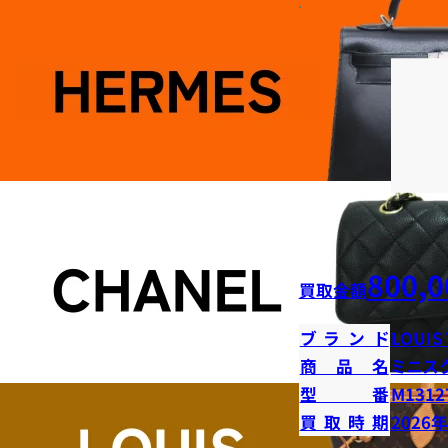
800,0
買取金額
ブランド
LOUIS
商品名
ミニス
型番
M1312
買取時期
2026