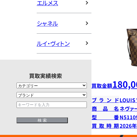
エルメス
シャネル
ルイ・ヴィトン
買取実績検索
180,0
買取金額
ブランド
LOUIS
商品名
ネヴァ
型番
N5110
買取時期
2026