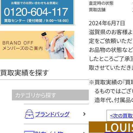
フ
査定時の状態
買取店舗
リ
ー
2024年6月7日
ダ
滋賀県のお客様より
イ
定をご依頼いただ
ヤ
お品物の状態など
ル
したところご了承
0120604117
取させていただき
買取実績を探す
※買取実績の『買
るものではござ
カテゴリから探す
造年代、付属品
ブランドバッグ
<
次の買取
LOUI