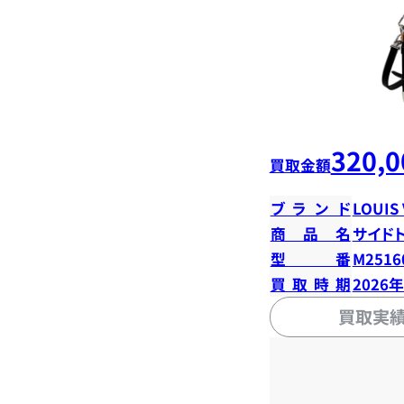
320,0
買取金額
ブランド
LOUIS
商品名
サイド
型番
M2516
買取時期
2026
買取実