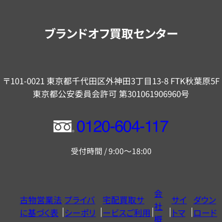
案
内
ブランドオフ買取センター
〒101-0021 東京都千代田区外神田3丁目13-8 FTK秋葉原5F
東京都公安委員会許可 第301061906960号
フ
リ
受付時間 / 9:00～18:00
ー
ダ
イ
会
古物営業法
プライバ
宅配買取サ
サイ
ダウン
ヤ
社
に基づく表
シーポリ
ービスご利用
トマ
ロード
ル
概