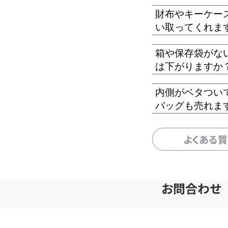
財布やキーケー
い取ってくれま
箱や保存袋がな
は下がりますか
内側がベタつい
バッグも売れま
よくある
お問合わせ