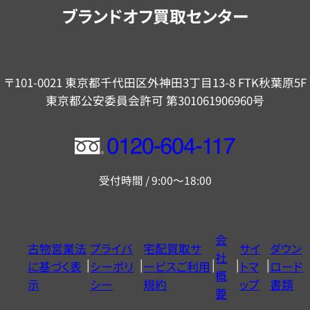
内
ブランドオフ買取センター
〒101-0021 東京都千代田区外神田3丁目13-8 FTK秋葉原5F
東京都公安委員会許可 第301061906960号
フ
リ
受付時間 / 9:00～18:00
ー
ダ
イ
会
古物営業法
プライバ
宅配買取サ
サイ
ダウン
ヤ
社
に基づく表
シーポリ
ービスご利用
トマ
ロード
ル
概
示
シー
規約
ップ
書類
0120604117
要