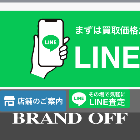
買
取
価
格
は
LINE
簡
単
査
店
定
舗
の
ご
案