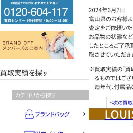
フ
2024年6月7日
リ
富山県のお客様より
ー
査定をご依頼いた
ダ
お品物の状態など
イ
したところご了承
ヤ
取させていただき
ル
0120604117
※買取実績の『買
買取実績を探す
るものではござ
造年代、付属品
カテゴリから探す
<
次の買取
LOUI
ブランドバッグ