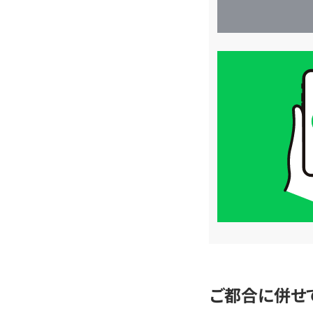
買
取
価
格
は
LINE
簡
単
査
定
ご都合に併せ