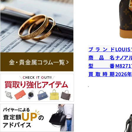
ブランド
LOUIS
商品名
ナノア
型番
M8271
買取時期
2026