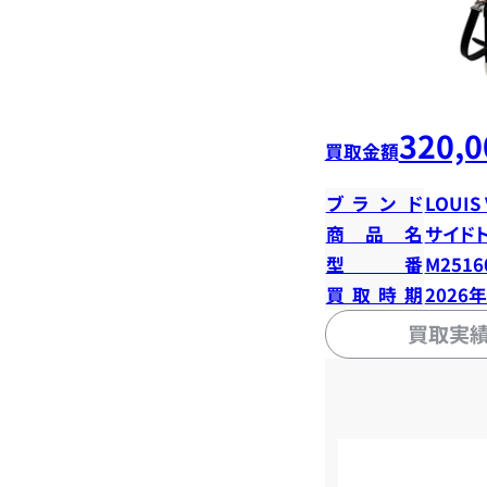
320,0
買取金額
ブランド
LOUIS
商品名
サイド
型番
M2516
買取時期
2026
買取実