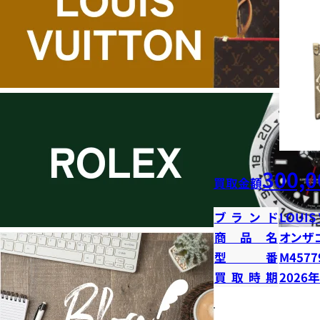
300,0
買取金額
ブランド
LOUIS
商品名
オンザ
型番
M4577
買取時期
2026