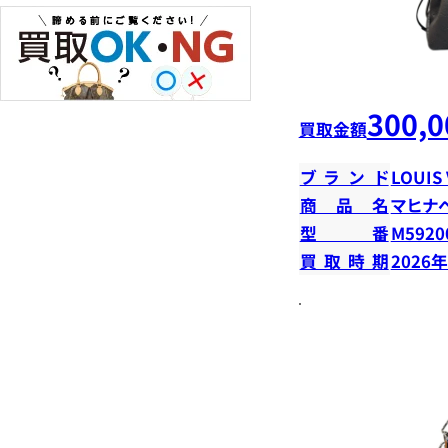
300,0
買取金額
ブランド
LOUIS
商品名
マヒナ
型番
M5920
買取時期
2026