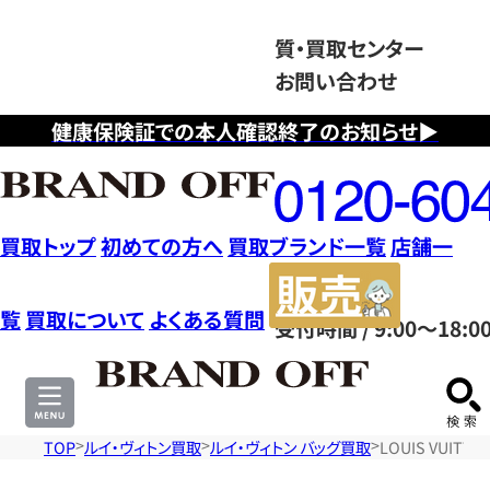
質・買取センター
お問い合わせ
健康保険証での本人確認終了のお知らせ▶
フ
リ
ー
ダ
買取トップ
初めての方へ
買取ブランド一覧
店舗一
イ
販
ヤ
売
覧
買取について
よくある質問
受付時間 / 9:00～18:0
ル
サ
0120604117
イ
ト
TOP
ルイ・ヴィトン買取
ルイ・ヴィトン バッグ買取
LOUIS VUIT