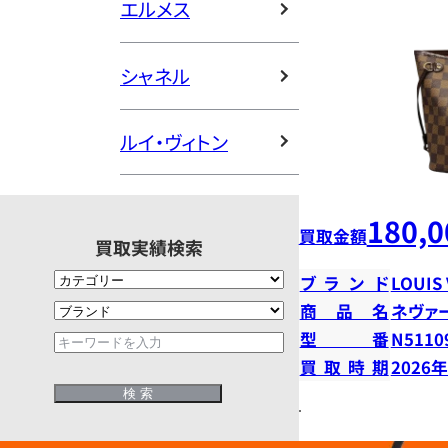
エルメス
シャネル
ルイ・ヴィトン
180,0
買取金額
買取実績検索
ブランド
LOUIS
商品名
ネヴァ
型番
N5110
買取時期
2026