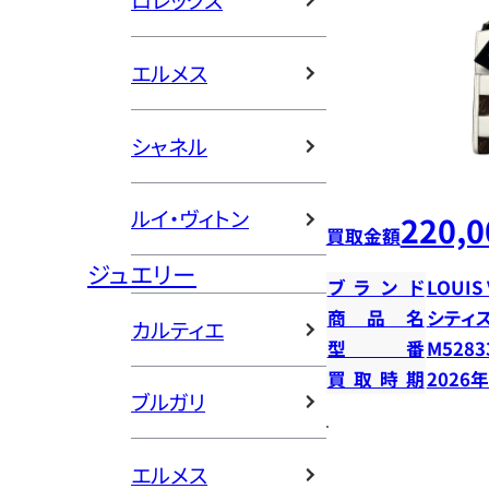
ロレックス
エルメス
シャネル
ルイ・ヴィトン
220,0
買取金額
ジュエリー
ブランド
LOUIS
商品名
シティ
カルティエ
型番
M5283
買取時期
2026
ブルガリ
エルメス