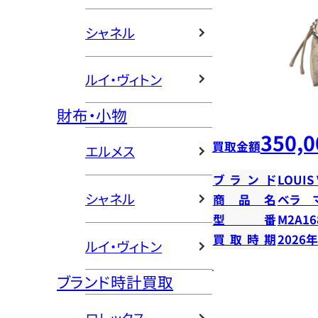
シャネル
ルイ・ヴィトン
財布・小物
350,0
買取金額
エルメス
ブランド
LOUIS
シャネル
商品名
ベラ 
型番
M2A16
買取時期
2026
ルイ・ヴィトン
ブランド時計買取