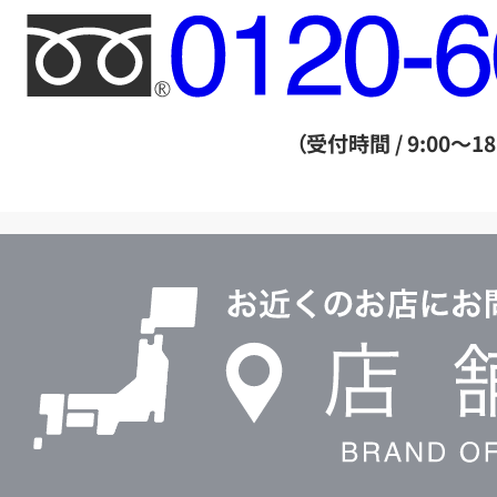
フ
リ
ー
ダ
（受付時間 / 9:00～18
イ
ヤ
ル
店
0120604117
舗
検
索