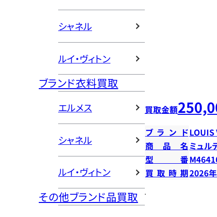
シャネル
ルイ・ヴィトン
ブランド衣料買取
250,0
エルメス
買取金額
ブランド
LOUIS
シャネル
商品名
ミュル
型番
M4641
ルイ・ヴィトン
買取時期
2026
その他ブランド品買取