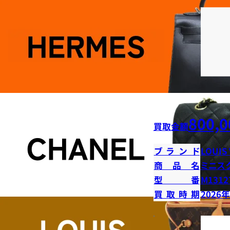
800,0
買取金額
ブランド
LOUIS
商品名
ミニス
型番
M1312
買取時期
2026