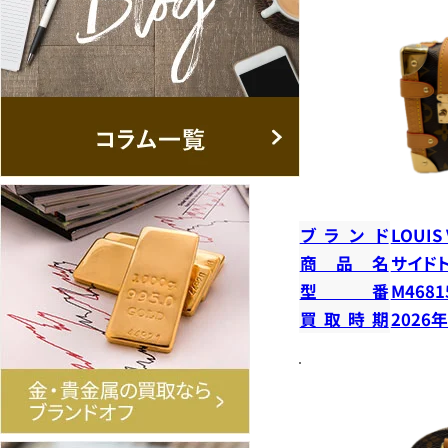
ブランド
LOUIS
商品名
サイド
型番
M4681
買取時期
2026