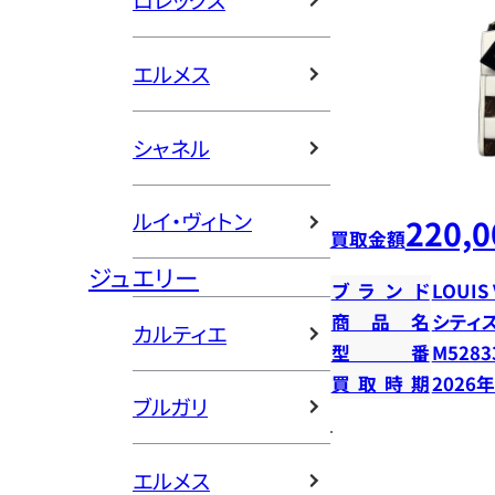
ロレックス
エルメス
シャネル
ルイ・ヴィトン
220,0
買取金額
ジュエリー
ブランド
LOUIS
商品名
シティ
カルティエ
型番
M5283
買取時期
2026
ブルガリ
エルメス