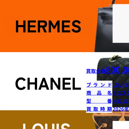
800,0
買取金額
ブランド
LOUIS
商品名
ミニス
型番
M1312
買取時期
2026