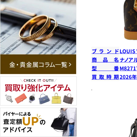
ブランド
LOUIS
商品名
ナノア
型番
M8271
買取時期
2026