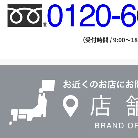
フ
リ
ー
ダ
（受付時間 / 9:00～18
イ
ヤ
ル
店
0120604117
舗
検
索