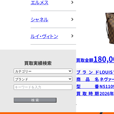
エルメス
シャネル
ルイ・ヴィトン
180,0
買取金額
買取実績検索
ブランド
LOUIS
商品名
ネヴァ
型番
N5110
買取時期
2026