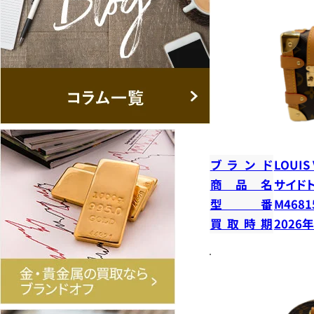
ブランド
LOUIS
商品名
サイド
型番
M4681
買取時期
2026