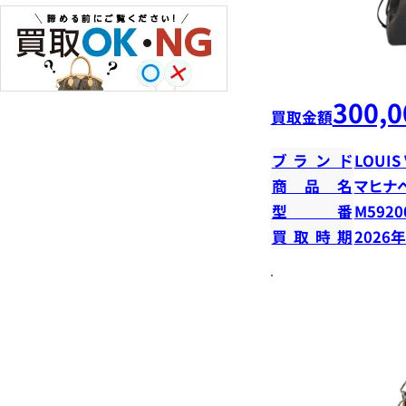
300,0
買取金額
ブランド
LOUIS
商品名
マヒナ
型番
M5920
買取時期
2026