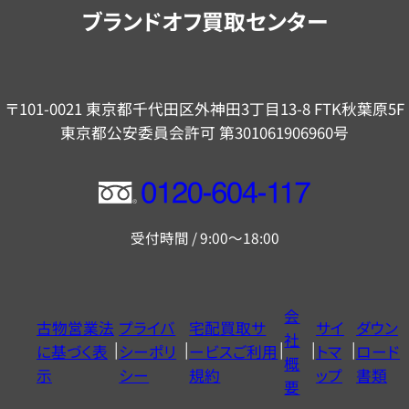
内
ブランドオフ買取センター
〒101-0021 東京都千代田区外神田3丁目13-8 FTK秋葉原5F
東京都公安委員会許可 第301061906960号
フ
リ
受付時間 / 9:00～18:00
ー
ダ
イ
会
古物営業法
プライバ
宅配買取サ
サイ
ダウン
ヤ
社
に基づく表
シーポリ
ービスご利用
トマ
ロード
ル
概
示
シー
規約
ップ
書類
0120604117
要