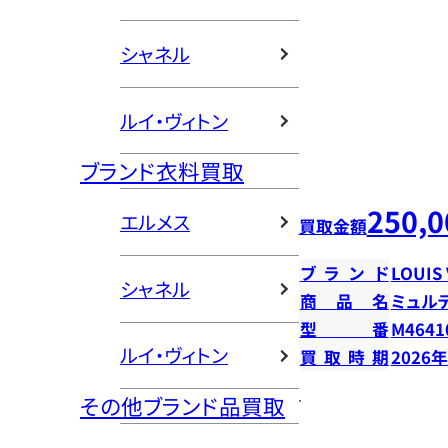
シャネル
ルイ・ヴィトン
ブランド衣料買取
250,0
エルメス
買取金額
ブランド
LOUIS
シャネル
商品名
ミュル
型番
M4641
ルイ・ヴィトン
買取時期
2026
その他ブランド品買取