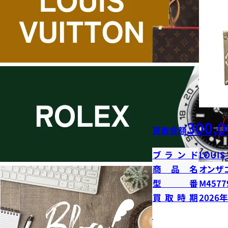
300,0
買取金額
ブランド
LOUIS
商品名
オンザ
型番
M4577
買取時期
2026