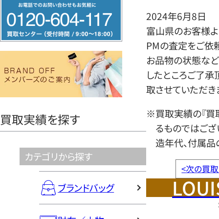
フ
2024年6月8日
リ
富山県のお客様より
ー
PMの査定をご依
ダ
お品物の状態など
イ
したところご了承
ヤ
取させていただき
ル
0120604117
※買取実績の『買
買取実績を探す
るものではござ
造年代、付属品
カテゴリから探す
<
次の買取
LOUI
ブランドバッグ