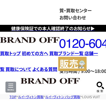
質・買取センター
お問い合わせ
健康保険証での本人確認終了のお知らせ▶
フ
リ
ー
ダ
買取トップ
初めての方へ
買取ブランド一覧
店舗一
イ
販
ヤ
売
覧
買取について
よくある質問
受付時間 / 9:00～18:0
ル
サ
0120604117
イ
ト
TOP
ルイ・ヴィトン買取
ルイ・ヴィトン バッグ買取
LOUIS VUIT