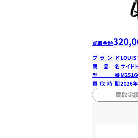
320,0
買取金額
ブランド
LOUIS
商品名
サイド
型番
M2516
買取時期
2026
買取実