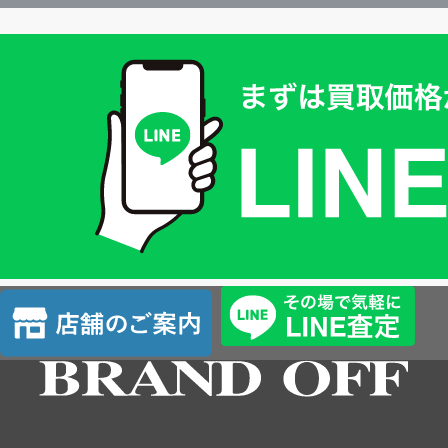
買
取
価
格
は
LINE
簡
単
査
店
定
舗
の
ご
案