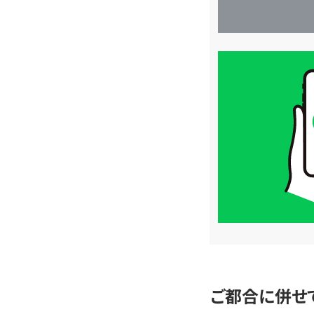
買
取
価
格
は
LINE
簡
単
査
定
ご都合に併せ