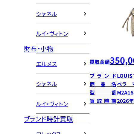
シャネル
ルイ・ヴィトン
財布・小物
350,0
買取金額
エルメス
ブランド
LOUIS
シャネル
商品名
ベラ 
型番
M2A16
買取時期
2026
ルイ・ヴィトン
ブランド時計買取