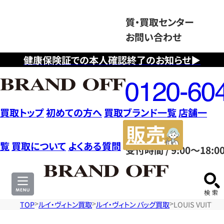
質・買取センター
お問い合わせ
健康保険証での本人確認終了のお知らせ▶
フ
リ
ー
ダ
買取トップ
初めての方へ
買取ブランド一覧
店舗一
イ
販
ヤ
売
覧
買取について
よくある質問
受付時間 / 9:00～18:0
ル
サ
0120604117
イ
ト
TOP
ルイ・ヴィトン買取
ルイ・ヴィトン バッグ買取
LOUIS VUI