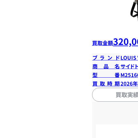
320,0
買取金額
ブランド
LOUIS
商品名
サイド
型番
M2516
買取時期
2026
買取実