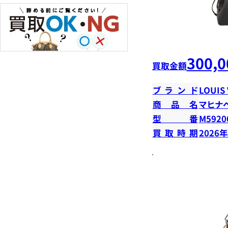
300,0
買取金額
ブランド
LOUIS
商品名
マヒナ
型番
M5920
買取時期
2026