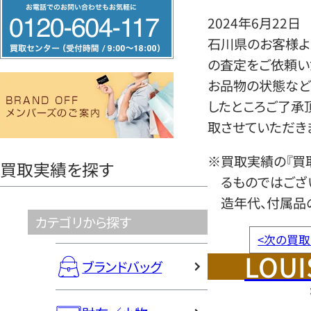
フ
2024年6月22日
リ
石川県のお客様より
ー
の査定をご依頼い
ダ
お品物の状態など
イ
したところご了承
ヤ
取させていただき
ル
0120604117
※買取実績の『買
買取実績を探す
るものではござ
造年代、付属品
カテゴリから探す
<
次の買取
LOUI
ブランドバッグ