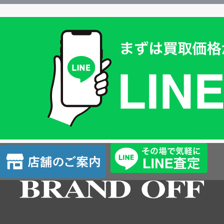
買
取
価
格
は
LINE
簡
単
査
店
定
舗
の
ご
案