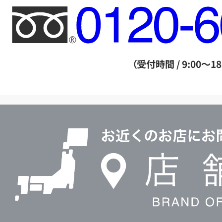
フ
リ
ー
ダ
（受付時間 / 9:00～18
イ
ヤ
ル
店
0120604117
舗
検
索