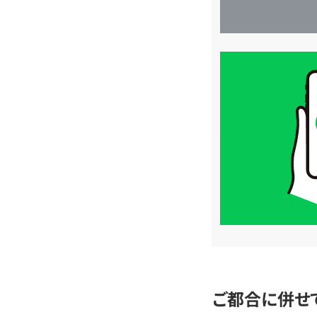
買
取
価
格
は
LINE
簡
単
査
定
ご都合に併せ