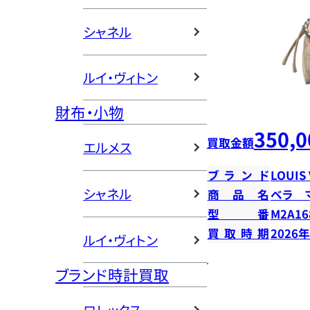
シャネル
ルイ・ヴィトン
財布・小物
350,0
買取金額
エルメス
ブランド
LOUIS
シャネル
商品名
ベラ 
型番
M2A16
買取時期
2026
ルイ・ヴィトン
ブランド時計買取