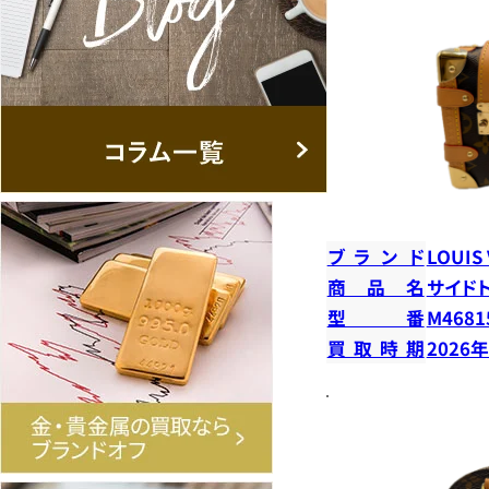
ブランド
LOUIS
商品名
サイド
型番
M4681
買取時期
2026