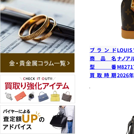
ブランド
LOUIS
商品名
ナノア
型番
M8271
買取時期
2026