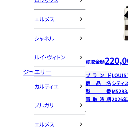
ロレックス
エルメス
シャネル
ルイ・ヴィトン
220,0
買取金額
ジュエリー
ブランド
LOUIS
商品名
シティ
カルティエ
型番
M5283
買取時期
2026
ブルガリ
エルメス