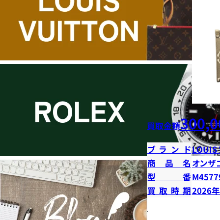
300,0
買取金額
ブランド
LOUIS
商品名
オンザ
型番
M4577
買取時期
2026