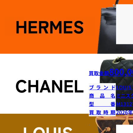
800,0
買取金額
ブランド
LOUIS
商品名
ミニス
型番
M1312
買取時期
2026