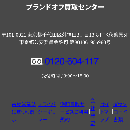
内
ブランドオフ買取センター
〒101-0021 東京都千代田区外神田3丁目13-8 FTK秋葉原5F
東京都公安委員会許可 第301061906960号
フ
リ
受付時間 / 9:00～18:00
ー
ダ
イ
会
古物営業法
プライバ
宅配買取サ
サイ
ダウン
ヤ
社
に基づく表
シーポリ
ービスご利用
トマ
ロード
ル
概
示
シー
規約
ップ
書類
0120604117
要