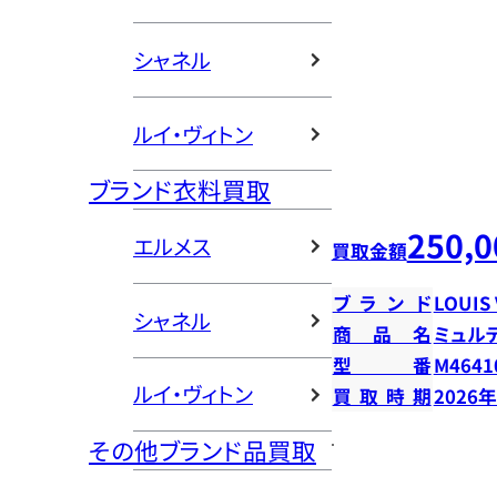
シャネル
ルイ・ヴィトン
ブランド衣料買取
250,0
エルメス
買取金額
ブランド
LOUIS
シャネル
商品名
ミュル
型番
M4641
ルイ・ヴィトン
買取時期
2026
その他ブランド品買取