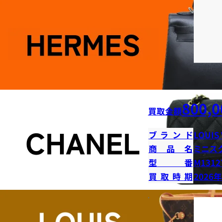
800,0
買取金額
ブランド
LOUIS
商品名
ミニス
型番
M1312
買取時期
2026