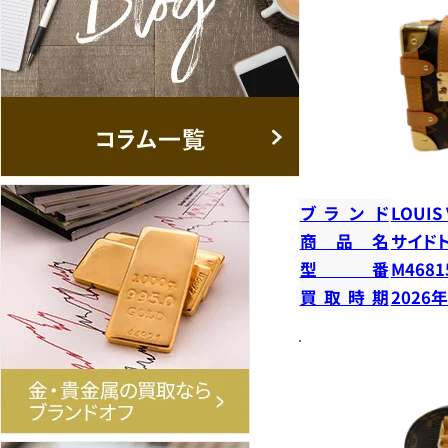
ブランド
LOUIS
商品名
サイド
型番
M4681
買取時期
2026