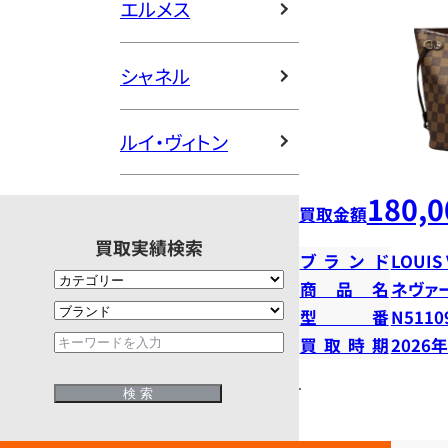
エルメス
シャネル
ルイ・ヴィトン
180,0
買取金額
買取実績検索
ブランド
LOUIS
商品名
ネヴァ
型番
N5110
買取時期
2026