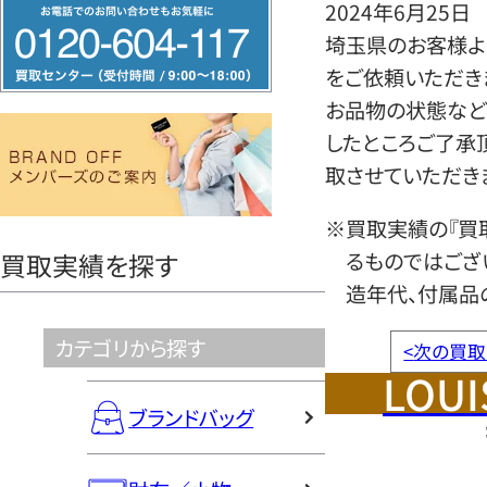
フ
2024年6月25日
リ
埼玉県のお客様より
ー
をご依頼いただき
ダ
お品物の状態など
イ
したところご了承
ヤ
取させていただき
ル
※買取実績の『買
0120604117
るものではござ
買取実績を探す
造年代、付属品
カテゴリから探す
<
次の買取
LOUI
ブランドバッグ