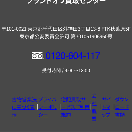
ブランドオフ買取センター
〒101-0021 東京都千代田区外神田3丁目13-8 FTK秋葉原5F
東京都公安委員会許可 第301061906960号
フ
リ
受付時間 / 9:00～18:00
ー
ダ
イ
会
古物営業法
プライバ
宅配買取サ
サイ
ダウン
ヤ
社
に基づく表
シーポリ
ービスご利用
トマ
ロード
ル
概
示
シー
規約
ップ
書類
0120604117
要