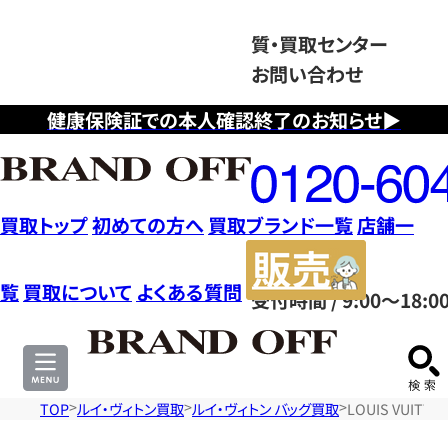
質・買取センター
お問い合わせ
健康保険証での本人確認終了のお知らせ▶
フ
リ
ー
ダ
買取トップ
初めての方へ
買取ブランド一覧
店舗一
イ
販
ヤ
売
覧
買取について
よくある質問
受付時間 / 9:00～18:0
ル
サ
0120604117
イ
ト
TOP
ルイ・ヴィトン買取
ルイ・ヴィトン バッグ買取
LOUIS VUIT