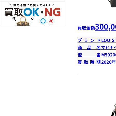
300,0
買取金額
ブランド
LOUIS
商品名
マヒナ
型番
M5920
買取時期
2026