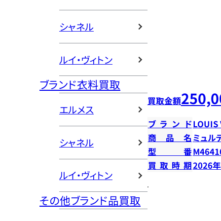
シャネル
ルイ・ヴィトン
ブランド衣料買取
250,0
買取金額
エルメス
ブランド
LOUIS
商品名
ミュル
シャネル
型番
M4641
買取時期
2026
ルイ・ヴィトン
その他ブランド品買取