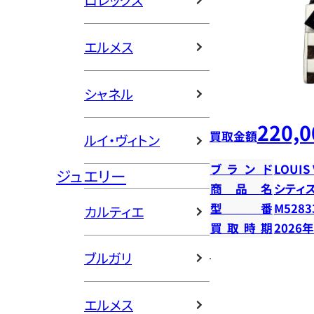
ロレックス
エルメス
シャネル
220,0
買取金額
ルイ・ヴィトン
ブランド
LOUIS
ジュエリー
商品名
シティ
型番
M5283
カルティエ
買取時期
2026
ブルガリ
エルメス