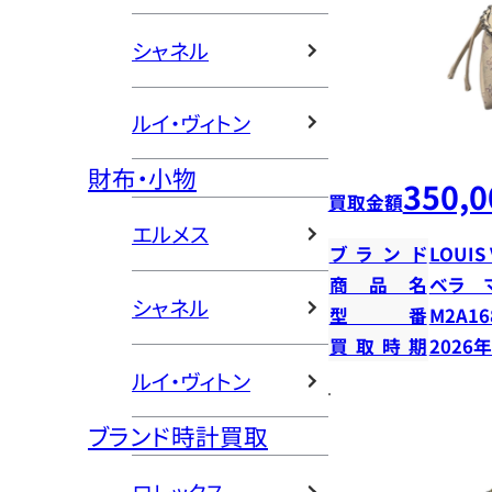
シャネル
ルイ・ヴィトン
財布・小物
350,0
買取金額
エルメス
ブランド
LOUIS
商品名
ベラ 
シャネル
型番
M2A16
買取時期
2026
ルイ・ヴィトン
ブランド時計買取