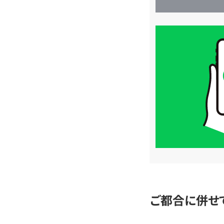
買
取
価
格
は
LINE
簡
単
査
定
ご都合に併せ