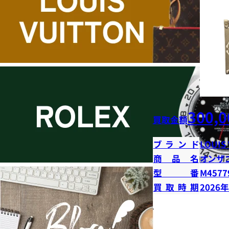
300,0
買取金額
ブランド
LOUIS
商品名
オンザ
型番
M4577
買取時期
2026