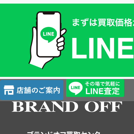
買
取
価
格
は
LINE
簡
単
査
店
定
舗
の
ご
案
内