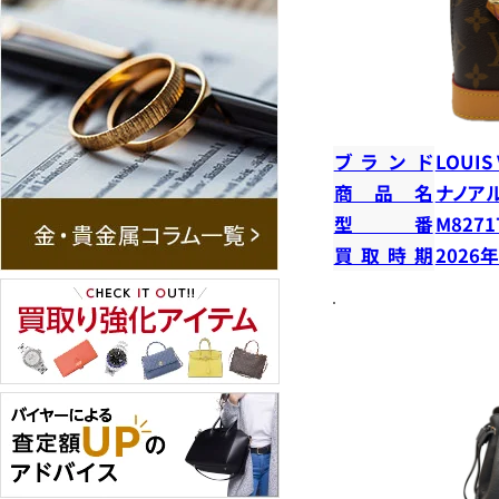
ブランド
LOUIS
商品名
ナノア
型番
M8271
買取時期
2026