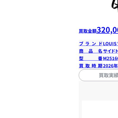
320,0
買取金額
ブランド
LOUIS
商品名
サイド
型番
M2516
買取時期
2026
買取実