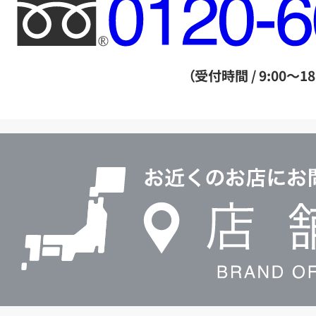
フ
リ
ー
ダ
（受付時間 / 9:00～18
イ
ヤ
ル
店
0120604117
舗
検
索