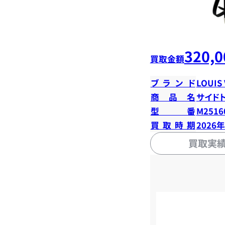
320,0
買取金額
ブランド
LOUIS
商品名
サイド
型番
M2516
買取時期
2026
買取実