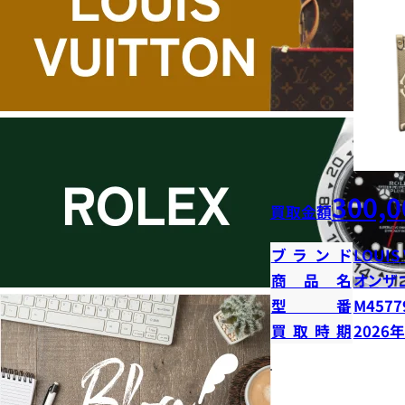
300,0
買取金額
ブランド
LOUIS
商品名
オンザ
型番
M4577
買取時期
2026