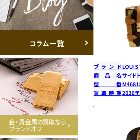
ブランド
LOUIS
商品名
サイド
型番
M4681
買取時期
2026