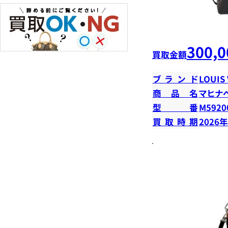
300,0
買取金額
ブランド
LOUIS
商品名
マヒナ
型番
M5920
買取時期
2026