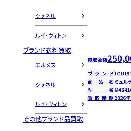
シャネル
ルイ・ヴィトン
ブランド衣料買取
250,0
買取金額
エルメス
ブランド
LOUIS
商品名
ミュル
シャネル
型番
M4641
買取時期
2026
ルイ・ヴィトン
その他ブランド品買取