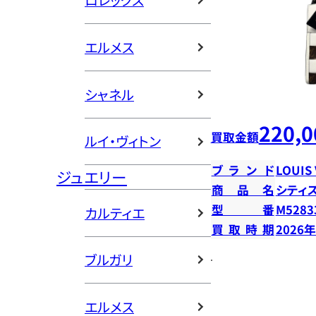
ロレックス
エルメス
シャネル
220,0
買取金額
ルイ・ヴィトン
ブランド
LOUIS
ジュエリー
商品名
シティ
型番
M5283
カルティエ
買取時期
2026
ブルガリ
エルメス