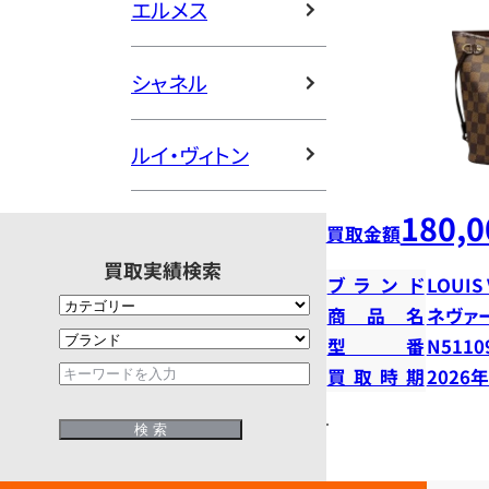
エルメス
シャネル
ルイ・ヴィトン
180,0
買取金額
買取実績検索
ブランド
LOUIS
商品名
ネヴァ
型番
N5110
買取時期
2026