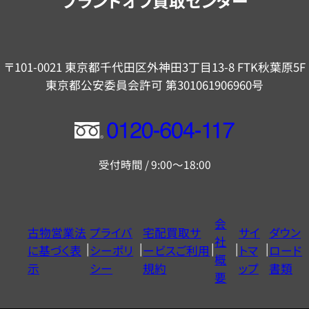
ブランドオフ買取センター
〒101-0021 東京都千代田区外神田3丁目13-8 FTK秋葉原5F
東京都公安委員会許可 第301061906960号
フ
リ
受付時間 / 9:00～18:00
ー
ダ
イ
会
古物営業法
プライバ
宅配買取サ
サイ
ダウン
ヤ
社
に基づく表
シーポリ
ービスご利用
トマ
ロード
ル
概
示
シー
規約
ップ
書類
0120604117
要