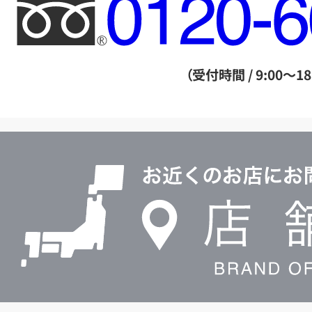
フ
リ
ー
ダ
（受付時間 / 9:00～18
イ
ヤ
ル
店
0120604117
舗
検
索