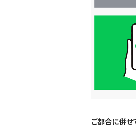
買
取
価
格
は
LINE
簡
単
査
定
ご都合に併せ