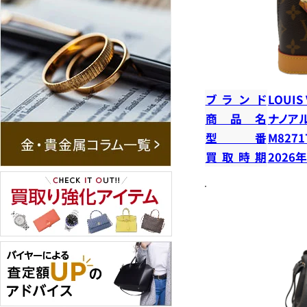
ブランド
LOUIS
商品名
ナノア
型番
M8271
買取時期
2026