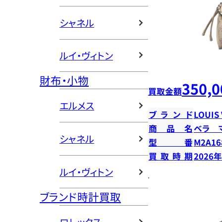
シャネル
ルイ・ヴィトン
財布・小物
350,0
買取金額
エルメス
ブランド
LOUIS
商品名
ベラ 
シャネル
型番
M2A16
買取時期
2026
ルイ・ヴィトン
ブランド時計買取