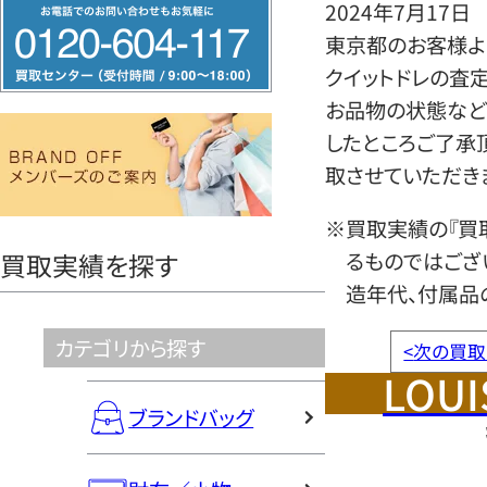
フ
2024年7月17日
リ
東京都のお客様よ
ー
クイットドレの査
ダ
お品物の状態など
イ
したところご了承
ヤ
取させていただき
ル
※買取実績の『買
0120604117
るものではござ
買取実績を探す
造年代、付属品
カテゴリから探す
<
次の買取
LOUI
ブランドバッグ