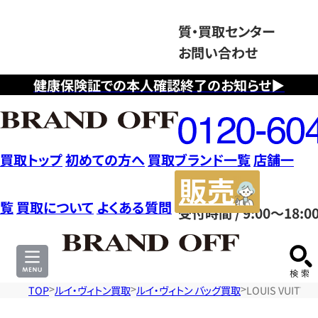
質・買取センター
お問い合わせ
健康保険証での本人確認終了のお知らせ▶
フ
リ
ー
ダ
買取トップ
初めての方へ
買取ブランド一覧
店舗一
イ
販
ヤ
売
覧
買取について
よくある質問
受付時間 / 9:00～18:0
ル
サ
0120604117
イ
ト
TOP
ルイ・ヴィトン買取
ルイ・ヴィトン バッグ買取
LOUIS VUI