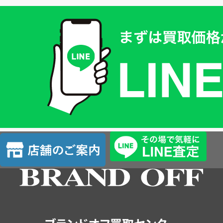
買
取
価
格
は
LINE
簡
単
査
店
定
舗
の
ご
案
内