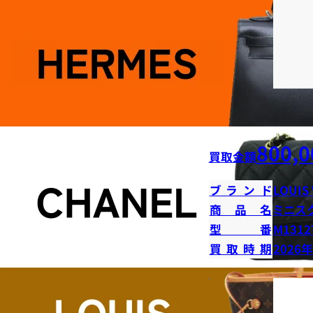
800,0
買取金額
ブランド
LOUIS
商品名
ミニス
型番
M1312
買取時期
2026