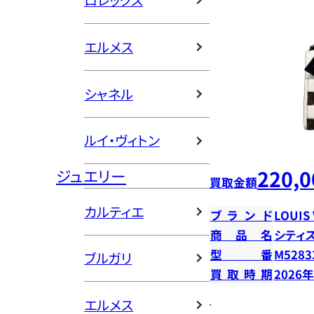
ロレックス
エルメス
シャネル
ルイ・ヴィトン
220,0
ジュエリー
買取金額
カルティエ
ブランド
LOUIS
商品名
シティ
型番
M5283
ブルガリ
買取時期
2026
エルメス