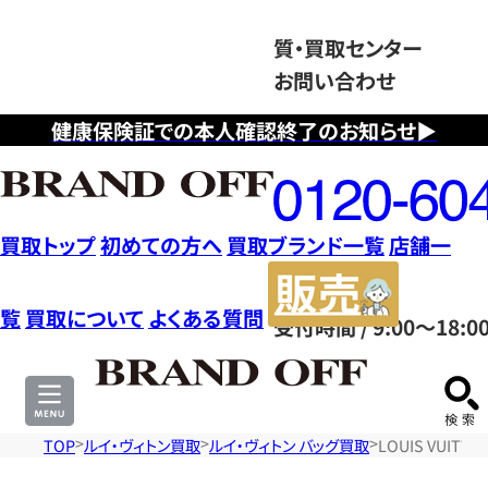
質・買取センター
お問い合わせ
健康保険証での本人確認終了のお知らせ▶
フ
リ
ー
ダ
買取トップ
初めての方へ
買取ブランド一覧
店舗一
イ
販
ヤ
売
覧
買取について
よくある質問
受付時間 / 9:00～18:0
ル
サ
0120604117
イ
ト
TOP
ルイ・ヴィトン買取
ルイ・ヴィトン バッグ買取
LOUIS VUI