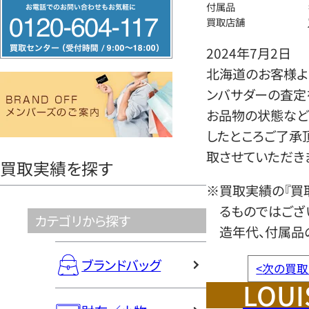
フ
付属品
買取店舗
リ
ー
2024年7月2日
ダ
北海道のお客様より
イ
ンバサダーの査定
ヤ
お品物の状態など
ル
したところご了承
0120604117
取させていただき
買取実績を探す
※買取実績の『買
るものではござ
カテゴリから探す
造年代、付属品
ブランドバッグ
<
次の買取
LOUI