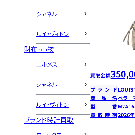
シャネル
ルイ・ヴィトン
財布・小物
エルメス
350,0
買取金額
シャネル
ブランド
LOUIS
商品名
ベラ 
ルイ・ヴィトン
型番
M2A16
買取時期
2026
ブランド時計買取