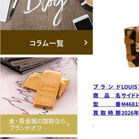
ブランド
LOUIS
商品名
サイド
型番
M4681
買取時期
2026