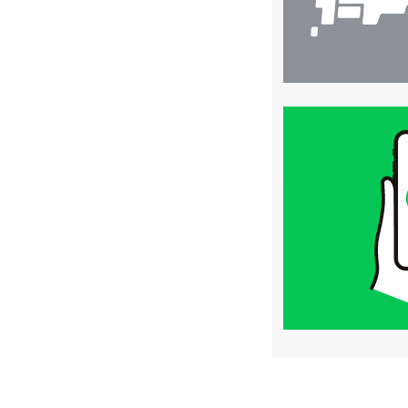
買
取
価
格
は
LINE
簡
単
査
定