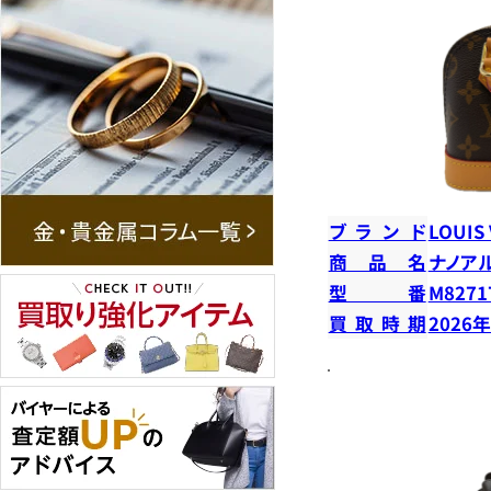
ブランド
LOUIS
商品名
ナノア
型番
M8271
買取時期
2026