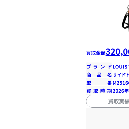
320,0
買取金額
ブランド
LOUIS
商品名
サイド
型番
M2516
買取時期
2026
買取実