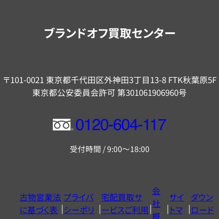
案
内
ブランドオフ買取センター
〒101-0021 東京都千代田区外神田3丁目13-8 FTK秋葉原5F
東京都公安委員会許可 第301061906960号
フ
リ
受付時間 / 9:00～18:00
ー
ダ
イ
会
古物営業法
プライバ
宅配買取サ
サイ
ダウン
ヤ
社
に基づく表
シーポリ
ービスご利用
トマ
ロード
ル
概