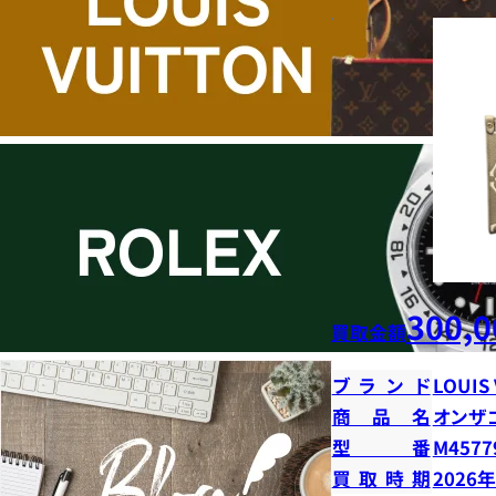
300,0
買取金額
ブランド
LOUIS
商品名
オンザ
型番
M4577
買取時期
2026