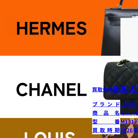
800,0
買取金額
ブランド
LOUIS
商品名
ミニス
型番
M1312
買取時期
2026