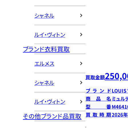
シャネル
ルイ・ヴィトン
ブランド衣料買取
エルメス
250,0
買取金額
シャネル
ブランド
LOUIS
商品名
ミュル
ルイ・ヴィトン
型番
M4641
買取時期
2026
その他ブランド品買取