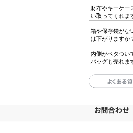
財布やキーケー
い取ってくれま
箱や保存袋がな
は下がりますか
内側がベタつい
バッグも売れま
よくある
お問合わせ