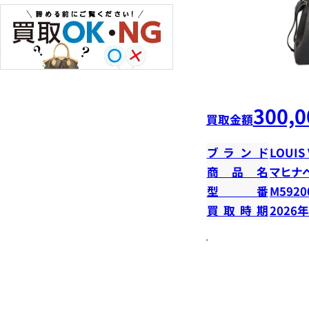
300,0
買取金額
ブランド
LOUIS
商品名
マヒナ
型番
M5920
買取時期
2026