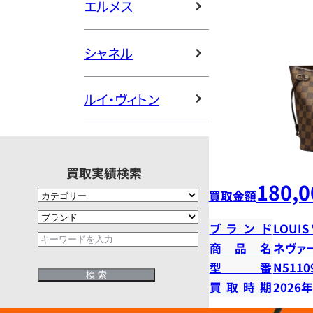
エルメス
シャネル
ルイ・ヴィトン
買取実績検索
180,0
買取金額
ブランド
LOUIS
商品名
ネヴァ
型番
N5110
買取時期
2026