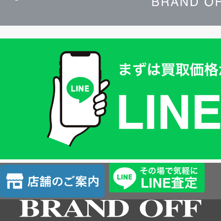
買
取
価
格
は
LINE
簡
単
査
店
定
舗
の
ご