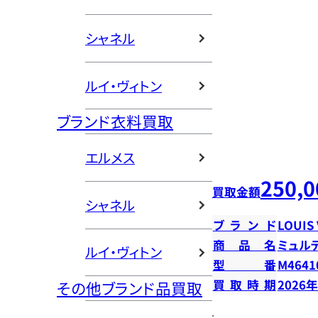
シャネル
ルイ・ヴィトン
ブランド衣料買取
エルメス
250,0
買取金額
シャネル
ブランド
LOUIS
商品名
ミュル
ルイ・ヴィトン
型番
M4641
買取時期
2026
その他ブランド品買取