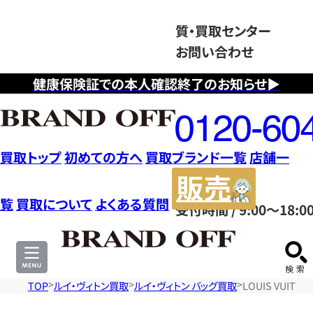
質・買取センター
お問い合わせ
健康保険証での本人確認終了のお知らせ▶
フ
リ
ー
ダ
買取トップ
初めての方へ
買取ブランド一覧
店舗一
イ
販
ヤ
売
覧
買取について
よくある質問
受付時間 / 9:00～18:0
ル
サ
0120604117
イ
ト
TOP
ルイ・ヴィトン買取
ルイ・ヴィトン バッグ買取
LOUIS VUI