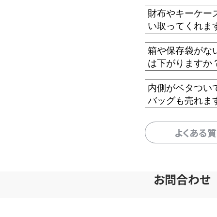
財布やキーケー
い取ってくれま
箱や保存袋がな
は下がりますか
内側がベタつい
バッグも売れま
よくある
お問合わせ