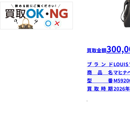
300,0
買取金額
ブランド
LOUIS
商品名
マヒナ
型番
M5920
買取時期
2026