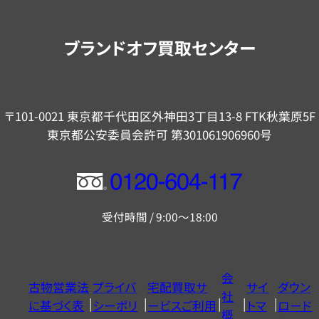
案
内
ブランドオフ買取センター
〒101-0021 東京都千代田区外神田3丁目13-8 FTK秋葉原5F
東京都公安委員会許可 第301061906960号
フ
リ
受付時間 / 9:00～18:00
ー
ダ
イ
会
古物営業法
プライバ
宅配買取サ
サイ
ダウン
ヤ
社
に基づく表
シーポリ
ービスご利用
トマ
ロード
ル
概