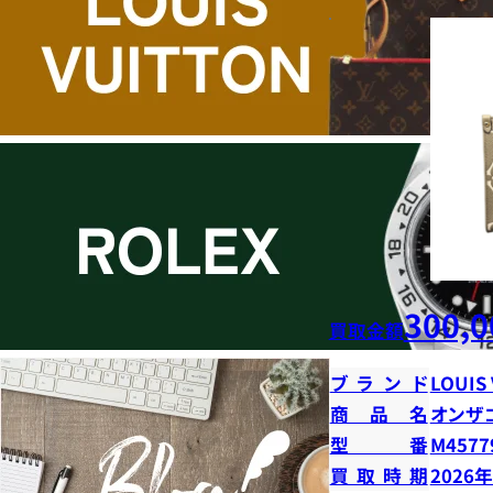
300,0
買取金額
ブランド
LOUIS
商品名
オンザ
型番
M4577
買取時期
2026