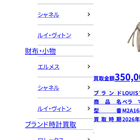
シャネル
ルイ・ヴィトン
財布・小物
エルメス
350,0
買取金額
シャネル
ブランド
LOUIS
商品名
ベラ 
ルイ・ヴィトン
型番
M2A16
買取時期
2026
ブランド時計買取