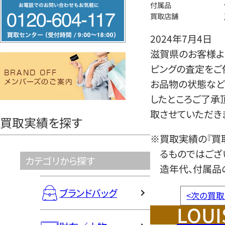
フ
付属品
買取店舗
リ
ー
2024年7月4日
ダ
滋賀県のお客様より
イ
ピングの査定をご
ヤ
お品物の状態など
ル
したところご了承
0120604117
取させていただき
買取実績を探す
※買取実績の『買
るものではござ
カテゴリから探す
造年代、付属品
ブランドバッグ
<
次の買取
LOUI