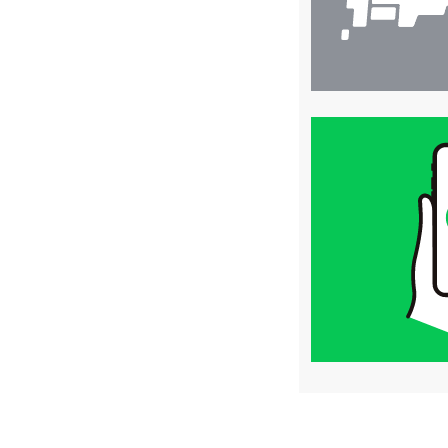
買
取
価
格
は
LINE
簡
単
査
定