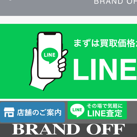
買
取
価
格
は
LINE
簡
単
査
店
定
舗
の
ご