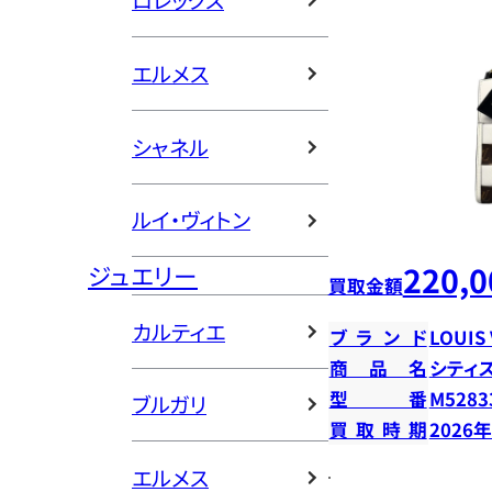
ロレックス
エルメス
シャネル
ルイ・ヴィトン
220,0
ジュエリー
買取金額
カルティエ
ブランド
LOUIS
商品名
シティ
型番
M5283
ブルガリ
買取時期
2026
エルメス