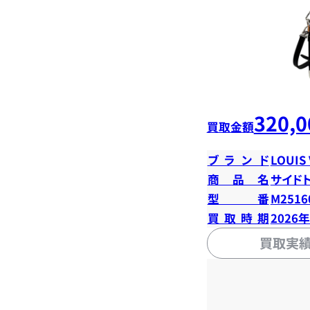
320,0
買取金額
ブランド
LOUIS
商品名
サイド
型番
M2516
買取時期
2026
買取実