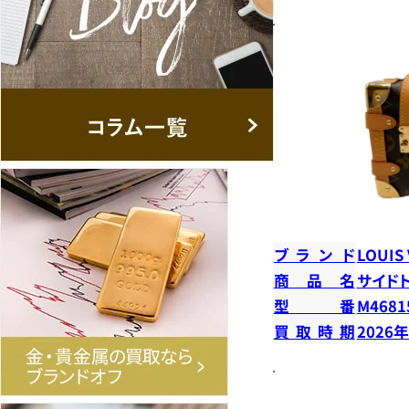
ブランド
LOUIS
商品名
サイド
型番
M4681
買取時期
2026