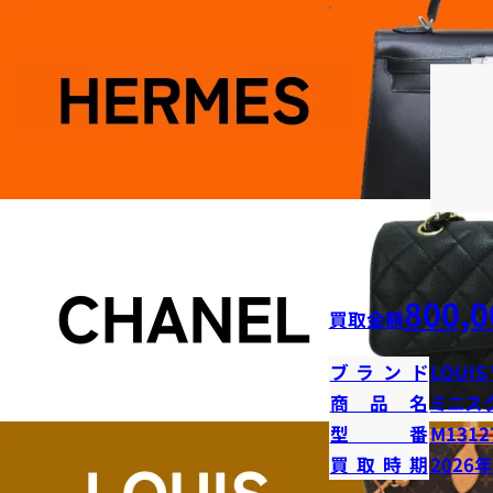
800,0
買取金額
ブランド
LOUIS
商品名
ミニス
型番
M1312
買取時期
2026