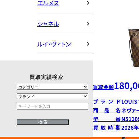
エルメス
シャネル
ルイ・ヴィトン
買取実績検索
180,0
買取金額
ブランド
LOUIS
商品名
ネヴァ
型番
N5110
買取時期
2026