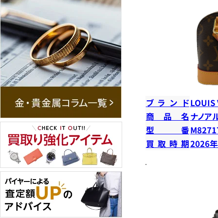
ブランド
LOUIS
商品名
ナノア
型番
M8271
買取時期
2026