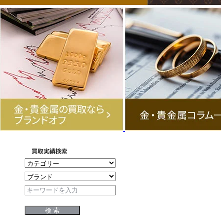
買取実績検索