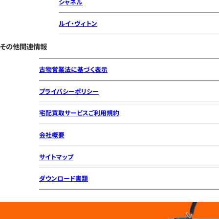
シャネル
ルイ・ヴィトン
その他関連情報
古物営業法に基づく表示
プライバシーポリシー
宅配買取サービスご利用規約
会社概要
サイトマップ
ダウンロード書類