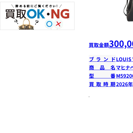
300,0
買取金額
ブランド
LOUIS
商品名
マヒナ
型番
M5920
買取時期
2026