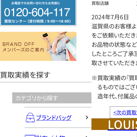
フ
買取店舗
リ
2024年7月6日
ー
滋賀県のお客様より
ダ
をご依頼いただき
イ
お品物の状態など
ヤ
したところご了承
ル
取させていただき
0120604117
買取実績を探す
※買取実績の『買
るものではござ
造年代、付属品
カテゴリから探す
<
次の買取
ブランドバッグ
LOUI