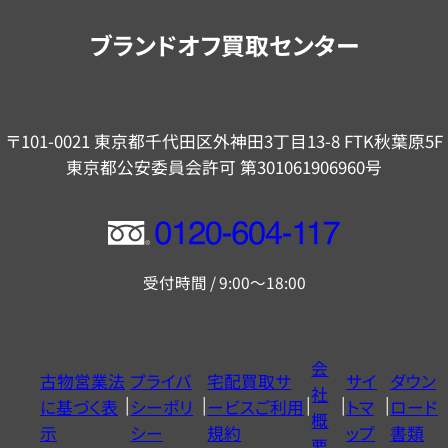
内
ブランドオフ買取センター
〒101-0021 東京都千代田区外神田3丁目13-8 FTK秋葉原5F
東京都公安委員会許可 第301061906960号
フ
リ
受付時間 / 9:00～18:00
ー
ダ
イ
会
古物営業法
プライバ
宅配買取サ
サイ
ダウン
ヤ
社
に基づく表
シーポリ
ービスご利用
トマ
ロード
ル
概
示
シー
規約
ップ
書類
0120604117
要