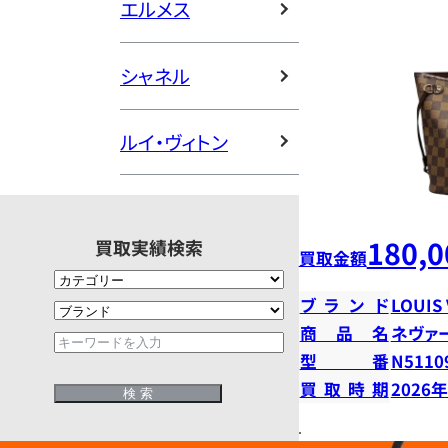
エルメス
シャネル
ルイ・ヴィトン
180,0
買取実績検索
買取金額
ブランド
LOUIS
商品名
ネヴァ
型番
N5110
買取時期
2026