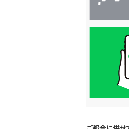
買
取
価
格
は
LINE
簡
単
査
定
ご都合に併せ