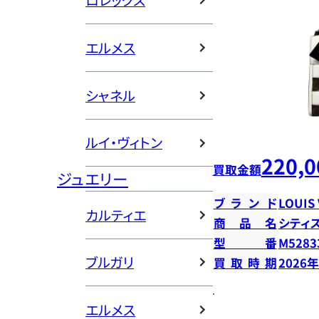
ロレックス
エルメス
シャネル
ルイ・ヴィトン
220,0
買取金額
ジュエリー
ブランド
LOUIS
カルティエ
商品名
シティ
型番
M5283
ブルガリ
買取時期
2026
エルメス