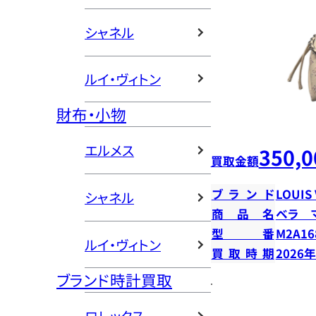
シャネル
ルイ・ヴィトン
財布・小物
エルメス
350,0
買取金額
ブランド
LOUIS
シャネル
商品名
ベラ 
型番
M2A16
ルイ・ヴィトン
買取時期
2026
ブランド時計買取