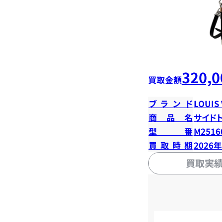
320,0
買取金額
ブランド
LOUIS
商品名
サイド
型番
M2516
買取時期
2026
買取実