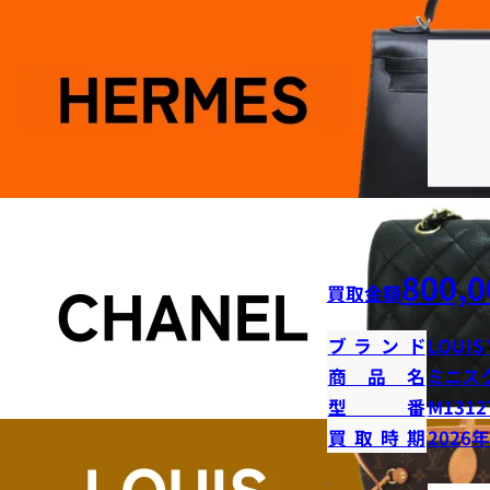
800,0
買取金額
ブランド
LOUIS
商品名
ミニス
型番
M1312
買取時期
2026