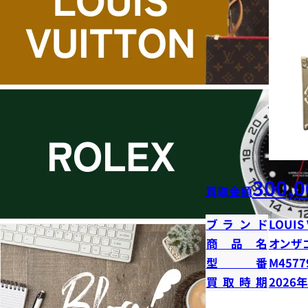
300,0
買取金額
ブランド
LOUIS
商品名
オンザ
型番
M4577
買取時期
2026