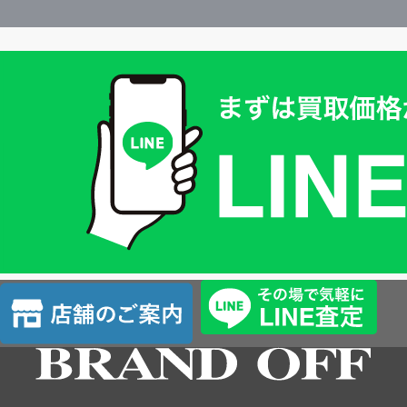
買
取
価
格
は
LINE
簡
単
査
店
定
舗
の
ご
案