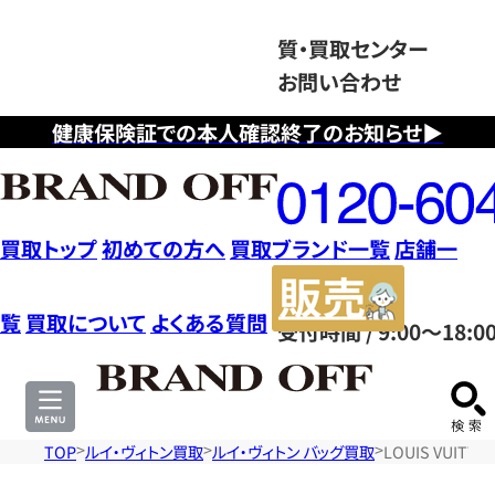
質・買取センター
お問い合わせ
健康保険証での本人確認終了のお知らせ▶
フ
リ
ー
ダ
買取トップ
初めての方へ
買取ブランド一覧
店舗一
イ
販
ヤ
売
覧
買取について
よくある質問
受付時間 / 9:00～18:0
ル
サ
0120604117
イ
ト
TOP
ルイ・ヴィトン買取
ルイ・ヴィトン バッグ買取
LOUIS VUI