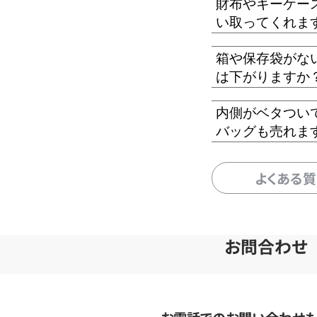
財布やキーケー
い取ってくれま
箱や保存袋がな
は下がりますか
内側がベタつい
バッグも売れま
よくある
お問合わせ