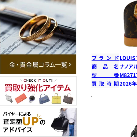
ブランド
LOUIS
商品名
ナノア
型番
M8271
買取時期
2026