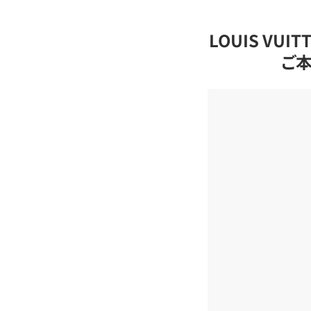
LOUIS VU
ご