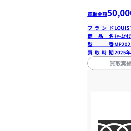
50,00
買取金額
ブランド
LOUIS
商品名
ﾁｬｰﾑ付
型番
MP20
買取時期
2025
買取実