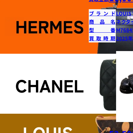
ブランド
LOUIS
商品名
ネクタ
型番
M7684
買取時期
2025