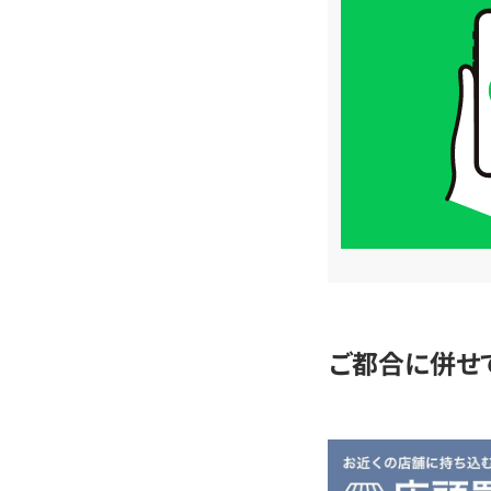
取
価
格
は
LINE
簡
単
査
定
ご都合に併せ