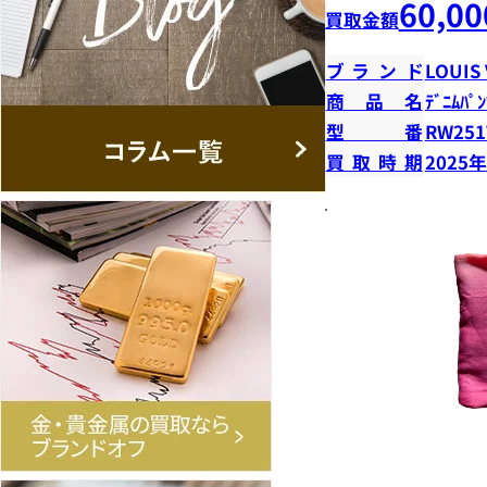
60,00
買取金額
ブランド
LOUIS
商品名
ﾃﾞﾆﾑﾊﾟﾝ
型番
RW251
買取時期
2025