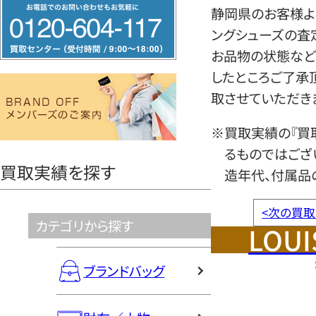
フ
静岡県のお客様より
リ
ングシューズの査
ー
お品物の状態など
ダ
したところご了承
イ
取させていただき
ヤ
ル
※買取実績の『買
0120604117
るものではござ
買取実績を探す
造年代、付属品
<
次の買取
カテゴリから探す
LOUI
ブランドバッグ