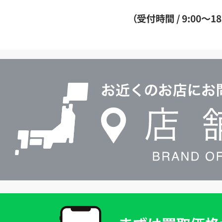
ダ
（受付時間 / 9:00～18
イ
ヤ
ル
店
0120604117
舗
検
索
買
取