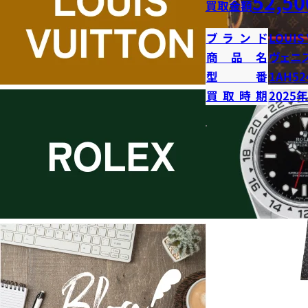
52,50
買取金額
ブランド
LOUIS
商品名
ヴェニ
型番
1AH52
買取時期
2025