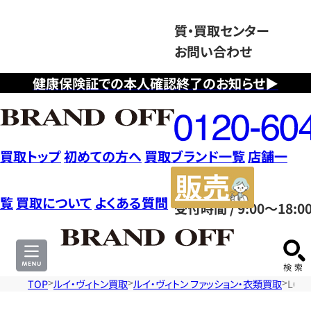
質・買取センター
お問い合わせ
健康保険証での本人確認終了のお知らせ▶
フ
リ
ー
ダ
買取トップ
初めての方へ
買取ブランド一覧
店舗一
イ
販
ヤ
売
覧
買取について
よくある質問
受付時間 / 9:00～18:0
ル
サ
0120604117
イ
ト
TOP
ルイ・ヴィトン買取
ルイ・ヴィトン ファッション・衣類買取
LOU