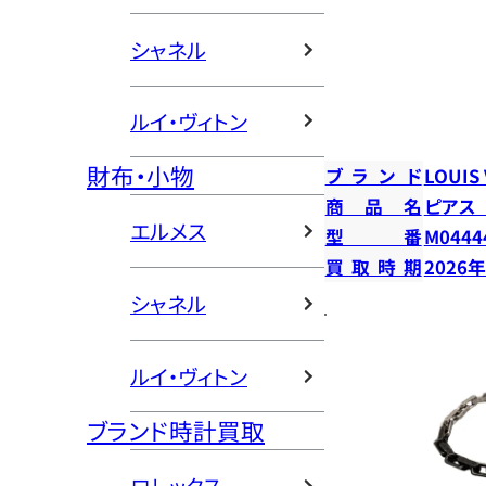
シャネル
ルイ・ヴィトン
財布・小物
ブランド
LOUIS
商品名
ピアス
エルメス
型番
M0444
買取時期
2026
シャネル
ルイ・ヴィトン
ブランド時計買取