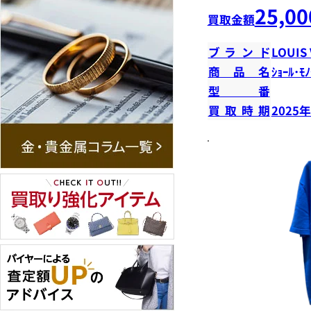
25,00
買取金額
ブランド
LOUIS
商品名
ｼｮｰﾙ･ﾓﾉ
型番
買取時期
2025