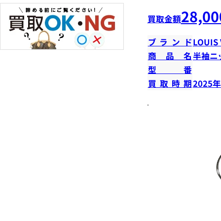
28,00
買取金額
ブランド
LOUIS
商品名
半袖ニ
型番
買取時期
2025