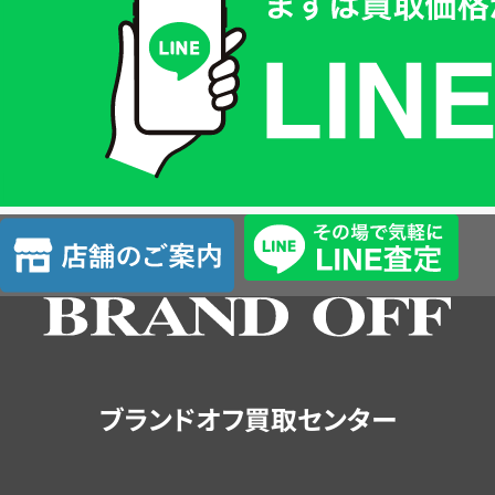
価
格
は
LINE
簡
単
査
店
定
舗
の
ご
案
内
ブランドオフ買取センター