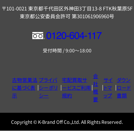
〒101-0021 東京都千代田区外神田3丁目13-8 FTK秋葉原5F
東京都公安委員会許可 第301061906960号
フ
リ
受付時間 / 9:00～18:00
ー
ダ
イ
会
古物営業法
プライバ
宅配買取サ
サイ
ダウン
ヤ
社
に基づく表
シーポリ
ービスご利用
トマ
ロード
ル
概
示
シー
規約
ップ
書類
0120604117
要
Copyright © K-Brand Off Co.,Ltd. All Rights Reserved.