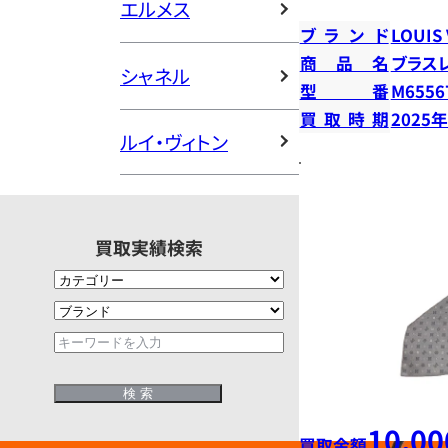
エルメス
ブランド
LOUIS
商品名
ブラス
シャネル
型番
M6556
買取時期
2025
ルイ・ヴィトン
買取実績検索
10,00
買取金額