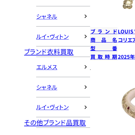
シャネル
ブランド
LOUIS
ルイ・ヴィトン
商品名
コリエ
型番
ブランド衣料買取
買取時期
2025
エルメス
シャネル
ルイ・ヴィトン
その他ブランド品買取