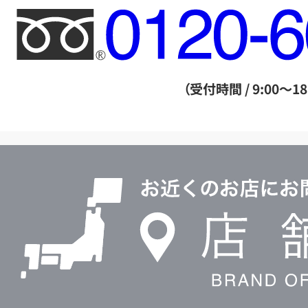
フ
リ
ー
ダ
（受付時間 / 9:00～18
イ
ヤ
ル
店
0120604117
舗
検
索