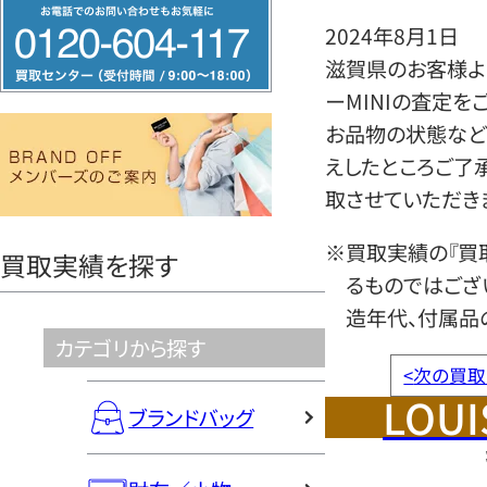
フ
2024年8月1日
リ
滋賀県のお客様より
ー
ーMINIの査定を
ダ
お品物の状態など
イ
えしたところご了
ヤ
取させていただき
ル
0120604117
※買取実績の『買
買取実績を探す
るものではござ
造年代、付属品
カテゴリから探す
<
次の買取
LOUI
ブランドバッグ