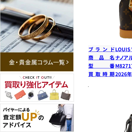
ブランド
LOUIS
商品名
ナノア
型番
M8271
買取時期
2026