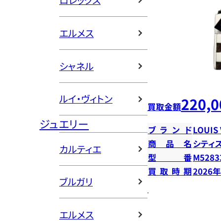
ロレックス
エルメス
シャネル
ルイ・ヴィトン
220,0
買取金額
ジュエリー
ブランド
LOUIS
商品名
シティ
カルティエ
型番
M5283
買取時期
2026
ブルガリ
エルメス