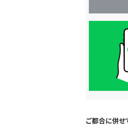
買
取
価
格
は
LINE
簡
単
査
定
ご都合に併せ