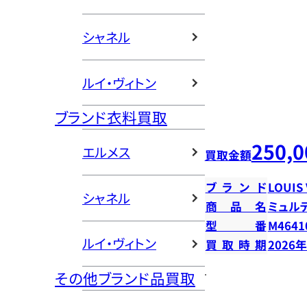
シャネル
ルイ・ヴィトン
ブランド衣料買取
250,0
エルメス
買取金額
ブランド
LOUIS
シャネル
商品名
ミュル
型番
M4641
ルイ・ヴィトン
買取時期
2026
その他ブランド品買取