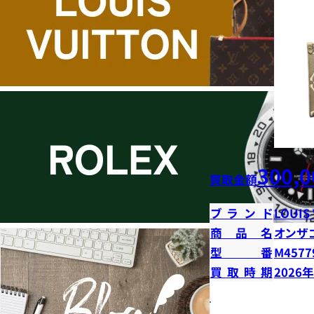
300,0
買取金額
ブランド
LOUIS
商品名
オンザ
型番
M4577
買取時期
2026