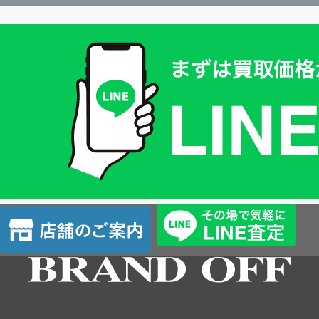
買
取
価
格
は
LINE
簡
単
査
店
定
舗
の
ご
案