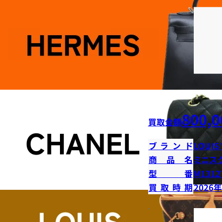
800,0
買取金額
ブランド
LOUIS
商品名
ミニス
型番
M1312
買取時期
2026