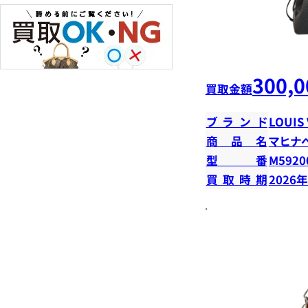
300,0
買取金額
ブランド
LOUIS
商品名
マヒナ
型番
M5920
買取時期
2026