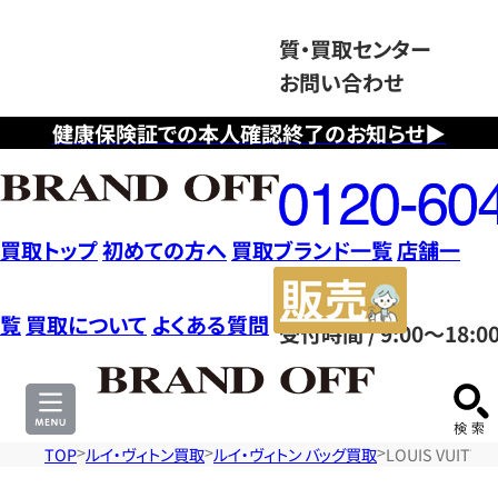
質・買取センター
お問い合わせ
健康保険証での本人確認終了のお知らせ▶
フ
リ
ー
ダ
買取トップ
初めての方へ
買取ブランド一覧
店舗一
イ
販
ヤ
売
覧
買取について
よくある質問
受付時間 / 9:00～18:0
ル
サ
0120604117
イ
ト
TOP
ルイ・ヴィトン買取
ルイ・ヴィトン バッグ買取
LOUIS VUI