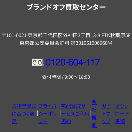
内
ブランドオフ買取センター
〒101-0021 東京都千代田区外神田3丁目13-8 FTK秋葉原5F
東京都公安委員会許可 第301061906960号
フ
リ
受付時間 / 9:00～18:00
ー
ダ
イ
会
古物営業法
プライバ
宅配買取サ
サイ
ダウン
ヤ
社
に基づく表
シーポリ
ービスご利用
トマ
ロード
ル
概
示
シー
規約
ップ
書類
0120604117
要