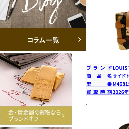
ブランド
LOUIS
商品名
サイド
型番
M4681
買取時期
2026