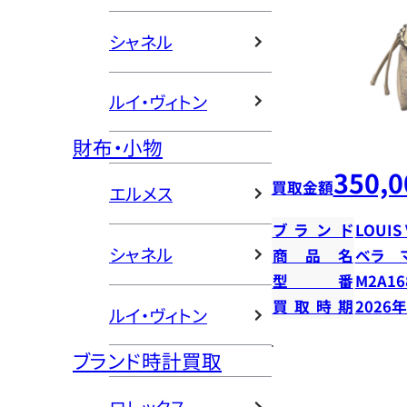
シャネル
ルイ・ヴィトン
財布・小物
350,0
買取金額
エルメス
ブランド
LOUIS
シャネル
商品名
ベラ 
型番
M2A16
買取時期
2026
ルイ・ヴィトン
ブランド時計買取