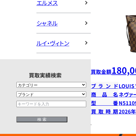
エルメス
シャネル
ルイ・ヴィトン
180,0
買取金額
買取実績検索
ブランド
LOUIS
商品名
ネヴァ
型番
N5110
買取時期
2026