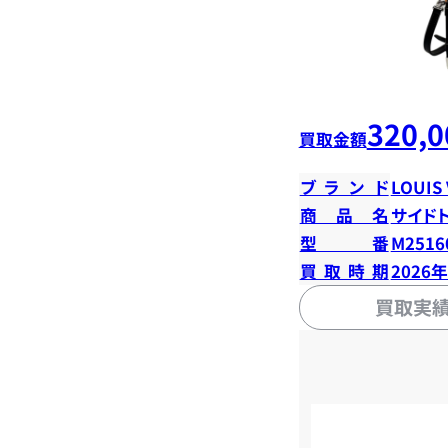
320,0
買取金額
ブランド
LOUIS
商品名
サイド
型番
M2516
買取時期
2026
買取実