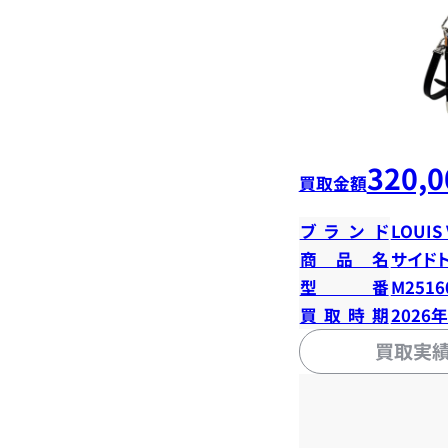
320,0
買取金額
ブランド
LOUIS
商品名
サイド
型番
M2516
買取時期
2026
買取実