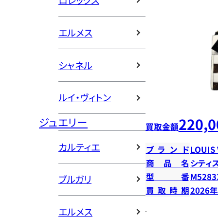
ロレックス
エルメス
シャネル
ルイ・ヴィトン
220,0
ジュエリー
買取金額
カルティエ
ブランド
LOUIS
商品名
シティ
型番
M5283
ブルガリ
買取時期
2026
エルメス