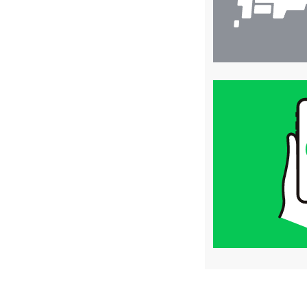
買
取
価
格
は
LINE
簡
単
査
定