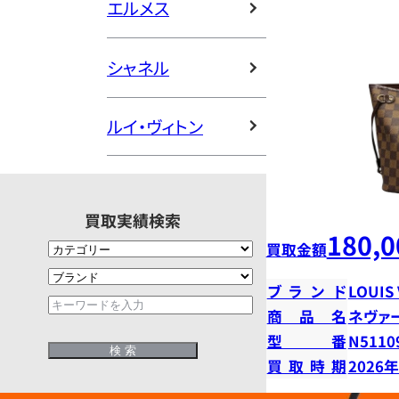
エルメス
シャネル
ルイ・ヴィトン
買取実績検索
180,0
買取金額
ブランド
LOUIS
商品名
ネヴァ
型番
N5110
買取時期
2026