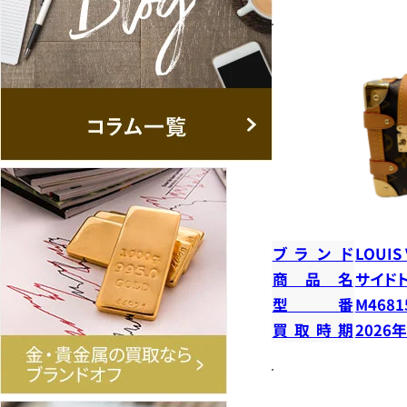
ブランド
LOUIS
商品名
サイド
型番
M4681
買取時期
2026