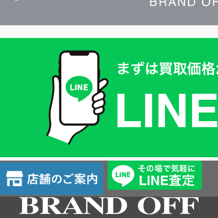
買
取
価
格
は
LINE
簡
単
査
店
定
舗
の
ご