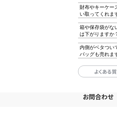
財布やキーケー
い取ってくれま
箱や保存袋がな
は下がりますか
内側がベタつい
バッグも売れま
よくある
お問合わせ