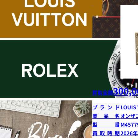
300,0
買取金額
ブランド
LOUIS
商品名
オンザ
型番
M4577
買取時期
2026