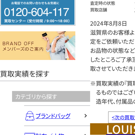
フ
査定時の状態
買取店舗
リ
ー
2024年8月8日
ダ
滋賀県のお客様より
イ
定をご依頼いただ
ヤ
お品物の状態など
ル
したところご了承
0120604117
取させていただき
買取実績を探す
※買取実績の『買
るものではござ
カテゴリから探す
造年代、付属品
ブランドバッグ
<
次の買取
LOUI