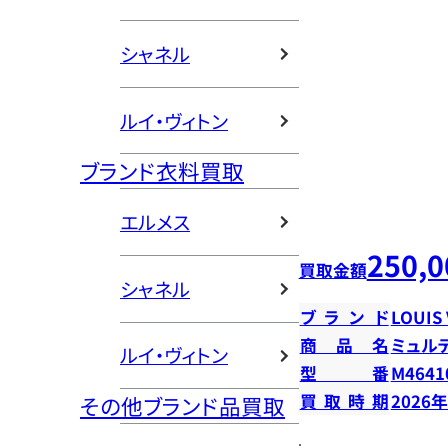
シャネル
ルイ・ヴィトン
ブランド衣料買取
エルメス
250,0
買取金額
シャネル
ブランド
LOUIS
商品名
ミュル
ルイ・ヴィトン
型番
M4641
買取時期
2026
その他ブランド品買取