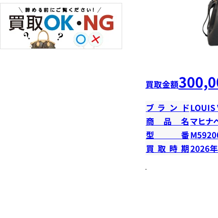
300,0
買取金額
ブランド
LOUIS
商品名
マヒナ
型番
M5920
買取時期
2026