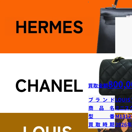
800,0
買取金額
ブランド
LOUIS
商品名
ミニス
型番
M1312
買取時期
2026