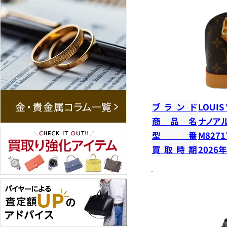
ブランド
LOUIS
商品名
ナノア
型番
M8271
買取時期
2026