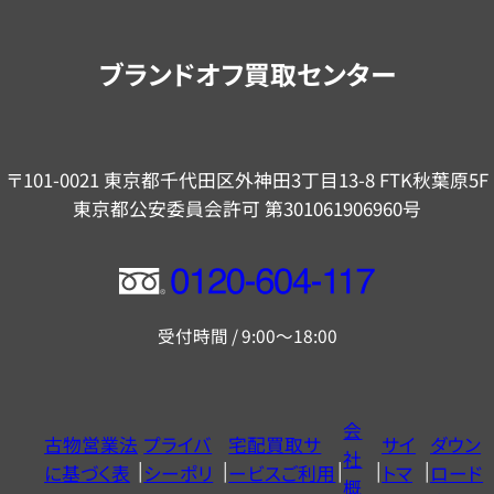
案
内
ブランドオフ買取センター
〒101-0021 東京都千代田区外神田3丁目13-8 FTK秋葉原5F
東京都公安委員会許可 第301061906960号
フ
リ
受付時間 / 9:00～18:00
ー
ダ
イ
会
古物営業法
プライバ
宅配買取サ
サイ
ダウン
ヤ
社
に基づく表
シーポリ
ービスご利用
トマ
ロード
ル
概