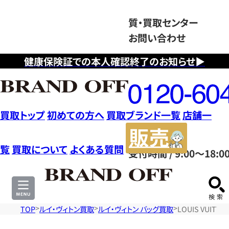
質・買取センター
お問い合わせ
健康保険証での本人確認終了のお知らせ▶
フ
リ
ー
ダ
買取トップ
初めての方へ
買取ブランド一覧
店舗一
イ
販
ヤ
売
覧
買取について
よくある質問
受付時間 / 9:00～18:0
ル
サ
0120604117
イ
ト
TOP
ルイ・ヴィトン買取
ルイ・ヴィトン バッグ買取
LOUIS VUI