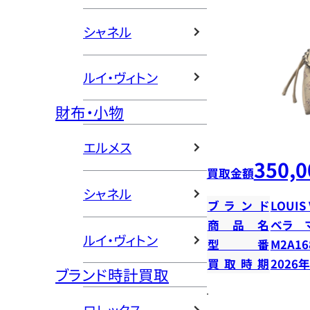
シャネル
ルイ・ヴィトン
財布・小物
エルメス
350,0
買取金額
シャネル
ブランド
LOUIS
商品名
ベラ 
ルイ・ヴィトン
型番
M2A16
買取時期
2026
ブランド時計買取