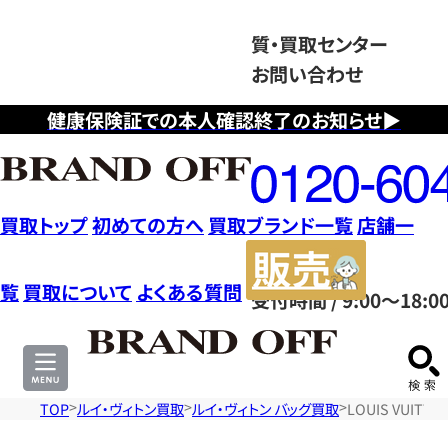
質・買取センター
お問い合わせ
健康保険証での本人確認終了のお知らせ▶
フ
リ
ー
ダ
買取トップ
初めての方へ
買取ブランド一覧
店舗一
イ
販
ヤ
売
覧
買取について
よくある質問
受付時間 / 9:00～18:0
ル
サ
0120604117
イ
ト
TOP
ルイ・ヴィトン買取
ルイ・ヴィトン バッグ買取
LOUIS VUIT