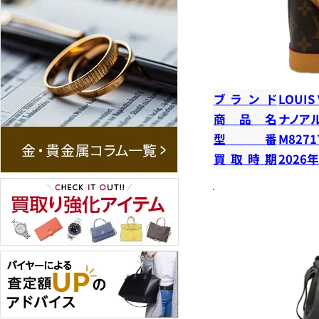
ブランド
LOUIS
商品名
ナノア
型番
M8271
買取時期
2026