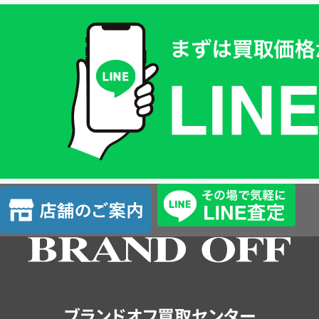
買
取
価
格
は
LINE
簡
単
査
店
定
舗
の
ご
案
内
ブランドオフ買取センター