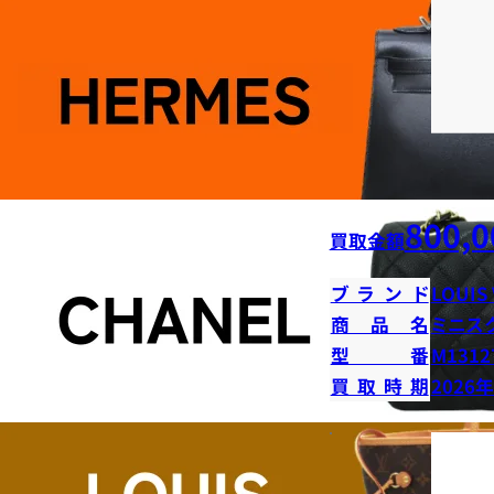
800,0
買取金額
ブランド
LOUIS
商品名
ミニス
型番
M1312
買取時期
2026