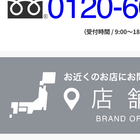
フ
リ
ー
ダ
（受付時間 / 9:00～18
イ
ヤ
ル
店
0120604117
舗
検
索