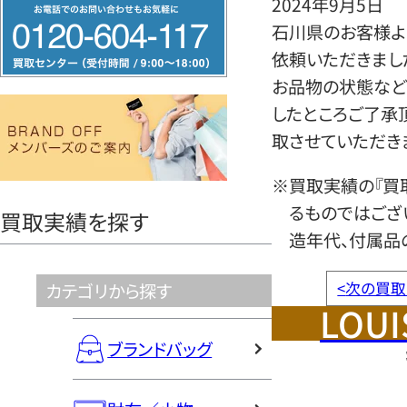
2024年9月5日
フ
石川県のお客様よ
リ
依頼いただきまし
ー
お品物の状態など
ダ
したところご了承
イ
取させていただき
ヤ
ル
※買取実績の『買
0120604117
るものではござ
買取実績を探す
造年代、付属品
<
次の買取
カテゴリから探す
LOUI
ブランドバッグ