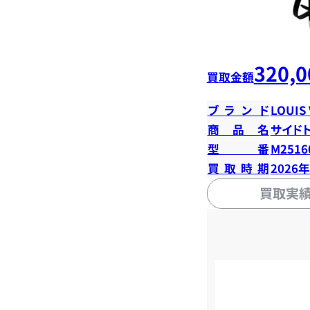
320,0
買取金額
ブランド
LOUIS
商品名
サイド
型番
M2516
買取時期
2026
買取実