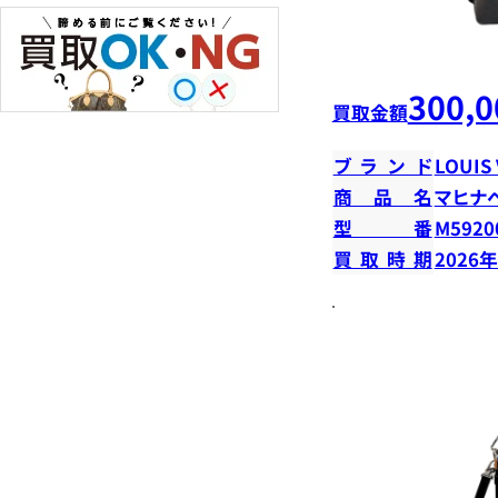
300,0
買取金額
ブランド
LOUIS
商品名
マヒナ
型番
M5920
買取時期
2026