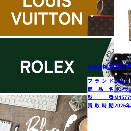
300,0
買取金額
ブランド
LOUIS
商品名
オンザ
型番
M4577
買取時期
2026