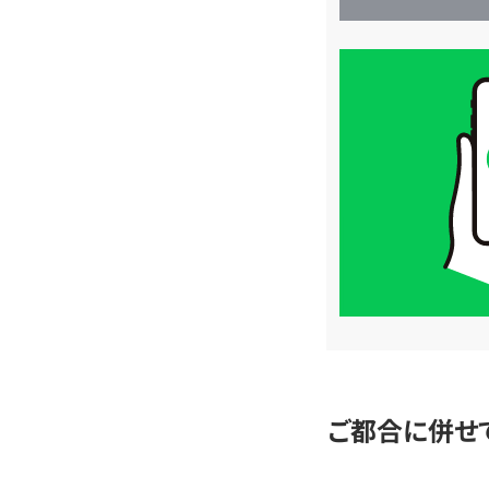
買
取
価
格
は
LINE
簡
単
査
定
ご都合に併せ