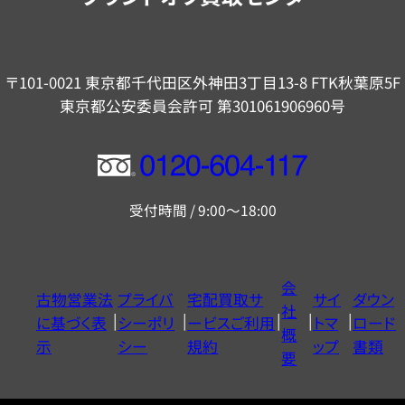
〒101-0021 東京都千代田区外神田3丁目13-8 FTK秋葉原5F
東京都公安委員会許可 第301061906960号
フ
リ
受付時間 / 9:00～18:00
ー
ダ
イ
会
古物営業法
プライバ
宅配買取サ
サイ
ダウン
ヤ
社
に基づく表
シーポリ
ービスご利用
トマ
ロード
ル
概
示
シー
規約
ップ
書類
0120604117
要