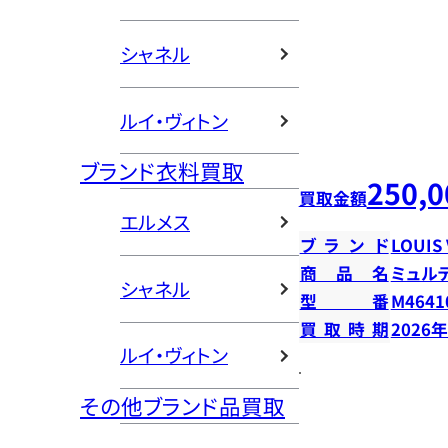
シャネル
ルイ・ヴィトン
ブランド衣料買取
250,0
買取金額
エルメス
ブランド
LOUIS
商品名
ミュル
シャネル
型番
M4641
買取時期
2026
ルイ・ヴィトン
その他ブランド品買取