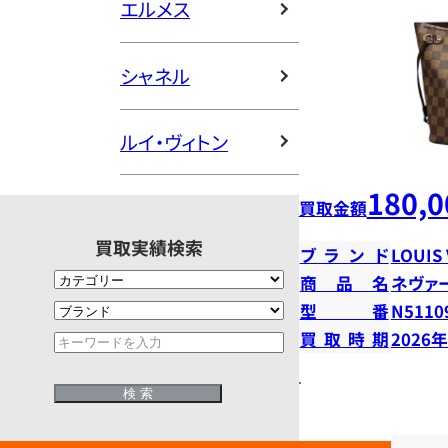
エルメス
シャネル
ルイ・ヴィトン
180,0
買取金額
買取実績検索
ブランド
LOUIS
商品名
ネヴァ
型番
N5110
買取時期
2026