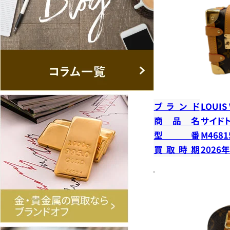
ブランド
LOUIS
商品名
サイド
型番
M4681
買取時期
2026