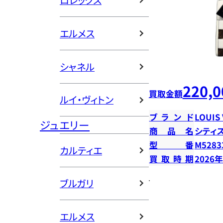
ロレックス
エルメス
シャネル
220,0
買取金額
ルイ・ヴィトン
ブランド
LOUIS
ジュエリー
商品名
シティ
型番
M5283
カルティエ
買取時期
2026
ブルガリ
エルメス