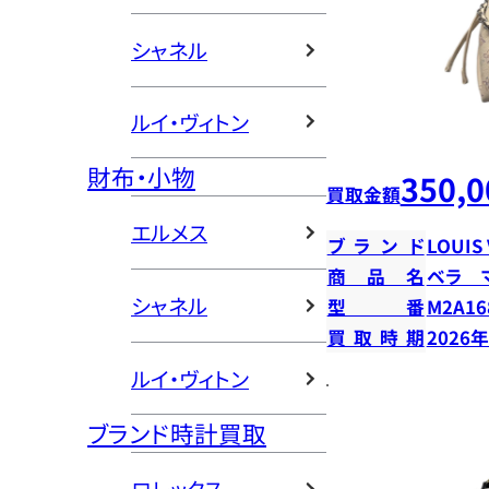
シャネル
ルイ・ヴィトン
財布・小物
350,0
買取金額
エルメス
ブランド
LOUIS
商品名
ベラ 
シャネル
型番
M2A16
買取時期
2026
ルイ・ヴィトン
ブランド時計買取