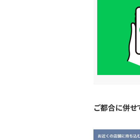
買
取
価
格
は
LINE
簡
単
査
定
ご都合に併せ