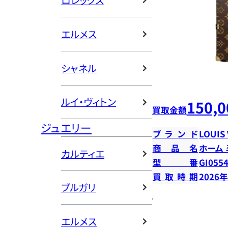
ロレックス
エルメス
シャネル
ルイ・ヴィトン
150,0
買取金額
ジュエリー
ブランド
LOUIS
商品名
ホーム
カルティエ
型番
GI055
買取時期
2026
ブルガリ
エルメス