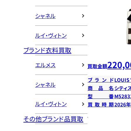
シャネル
ルイ・ヴィトン
ブランド衣料買取
220,0
エルメス
買取金額
ブランド
LOUIS
シャネル
商品名
シティ
型番
M5283
ルイ・ヴィトン
買取時期
2026
その他ブランド品買取