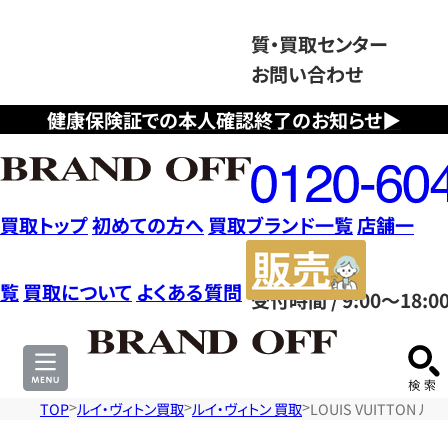
質・買取センター
お問い合わせ
健康保険証での本人確認終了のお知らせ▶
フ
リ
ー
ダ
買取トップ
初めての方へ
買取ブランド一覧
店舗一
イ
販
ヤ
売
覧
買取について
よくある質問
受付時間 / 9:00～18:0
ル
サ
0120604117
イ
ト
TOP
ルイ・ヴィトン買取
ルイ・ヴィトン 買取
LOUIS VUITTON