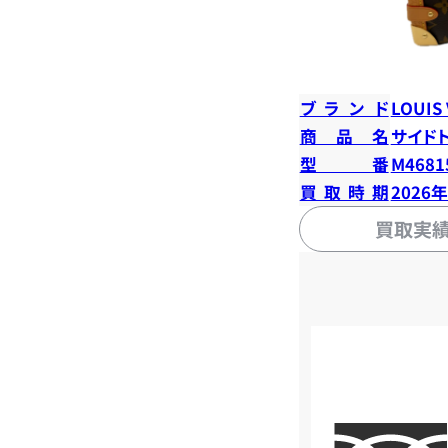
ブランド
LOUIS
商品名
サイド
型番
M4681
買取時期
2026
買取実