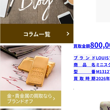
800,0
買取金額
ブランド
LOUIS
商品名
ミニス
型番
M1312
買取時期
2026