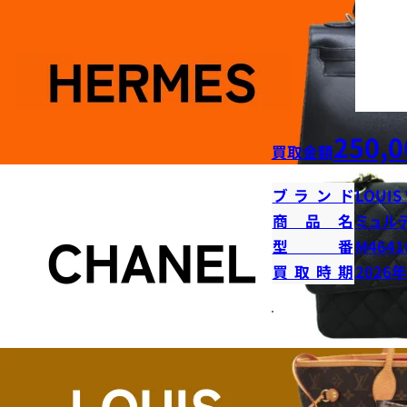
250,0
買取金額
ブランド
LOUIS
商品名
ミュル
型番
M4641
買取時期
2026