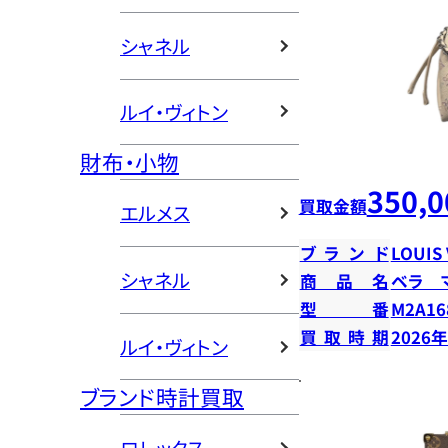
シャネル
ルイ・ヴィトン
財布・小物
350,0
買取金額
エルメス
ブランド
LOUIS
シャネル
商品名
ベラ 
型番
M2A16
買取時期
2026
ルイ・ヴィトン
ブランド時計買取