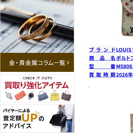
ブランド
LOUIS
商品名
ポルト
型番
M5808
買取時期
2026