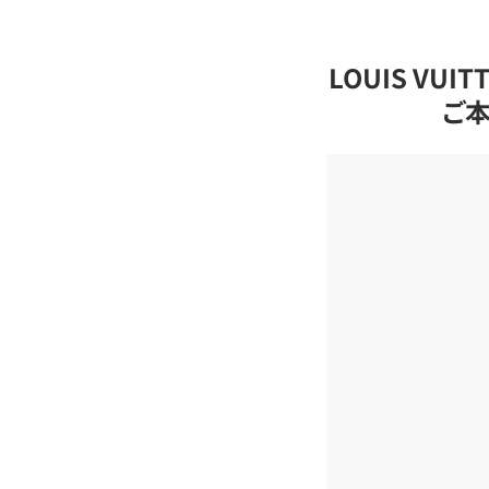
LOUIS VU
ご