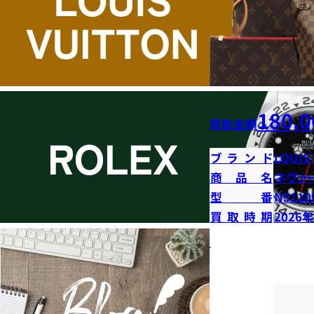
180,0
買取金額
ブランド
LOUIS
商品名
ネヴァ
型番
N5110
買取時期
2026