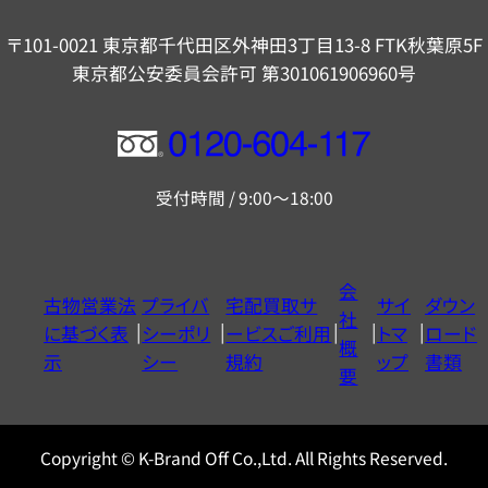
〒101-0021 東京都千代田区外神田3丁目13-8 FTK秋葉原5F
東京都公安委員会許可 第301061906960号
フ
リ
受付時間 / 9:00～18:00
ー
ダ
イ
会
古物営業法
プライバ
宅配買取サ
サイ
ダウン
ヤ
社
に基づく表
シーポリ
ービスご利用
トマ
ロード
ル
概
示
シー
規約
ップ
書類
0120604117
要
Copyright © K-Brand Off Co.,Ltd. All Rights Reserved.