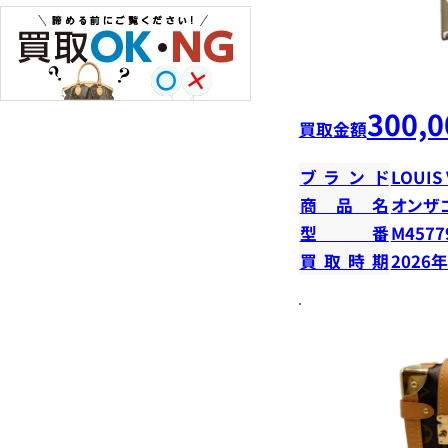
300,0
買取金額
ブランド
LOUIS
商品名
オンザ
型番
M4577
買取時期
2026