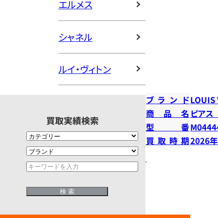
エルメス
シャネル
ルイ・ヴィトン
ブランド
LOUIS
商品名
ピアス
買取実績検索
型番
M0444
買取時期
2026