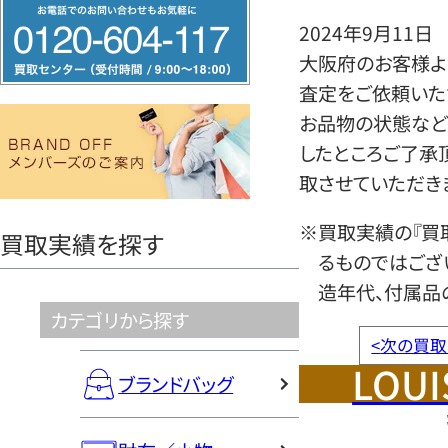
フ
2024年9月11日
リ
大阪府のお客様より
ー
査定をご依頼いた
ダ
お品物の状態など
イ
したところご了承
ヤ
取させていただき
ル
0120604117
※買取実績の『買
買取実績を探す
るものではござ
造年代、付属品
カテゴリから探す
<
次の買取
LOUI
ブランドバッグ