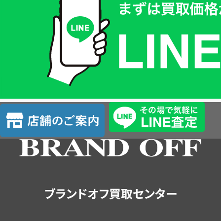
取
価
格
は
LINE
簡
単
査
店
定
舗
の
ご
案
内
ブランドオフ買取センター