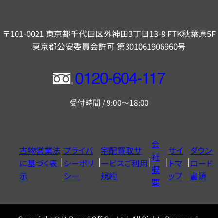
〒101-0021 東京都千代田区外神田3丁目13-8 FTK秋葉原5F
東京都公安委員会許可 第301061906960号
フ
リ
受付時間 / 9:00～18:00
ー
ダ
イ
会
古物営業法
プライバ
宅配買取サ
サイ
ダウン
ヤ
社
に基づく表
シーポリ
ービスご利用
トマ
ロード
ル
概
示
シー
規約
ップ
書類
0120604117
要