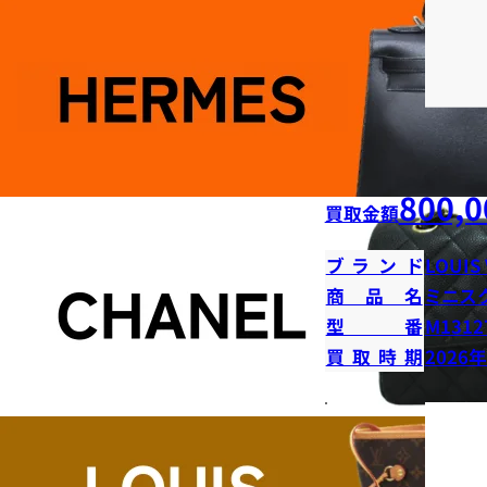
800,0
買取金額
ブランド
LOUIS
商品名
ミニス
型番
M1312
買取時期
2026