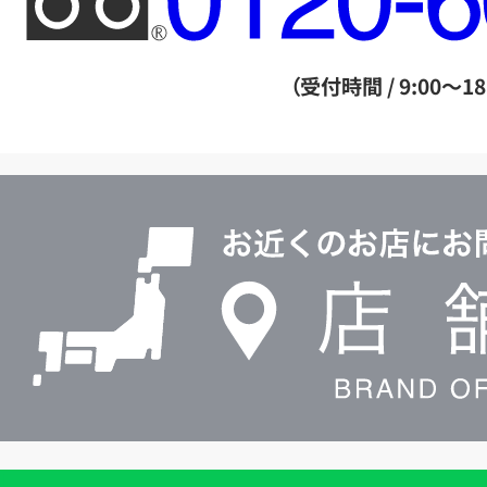
リ
ー
ダ
（受付時間 / 9:00～18
イ
ヤ
ル
店
0120604117
舗
検
索
買