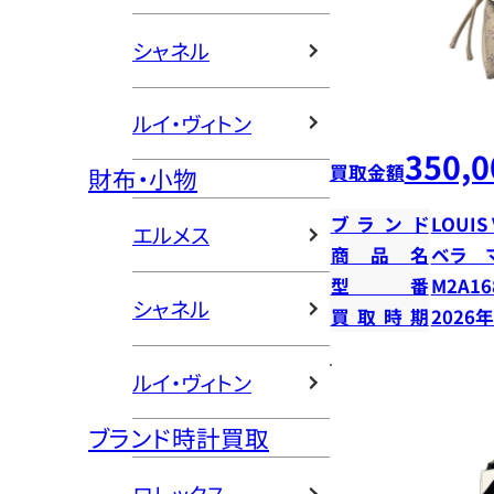
シャネル
ルイ・ヴィトン
350,0
買取金額
財布・小物
ブランド
LOUIS
エルメス
商品名
ベラ 
型番
M2A16
シャネル
買取時期
2026
ルイ・ヴィトン
ブランド時計買取