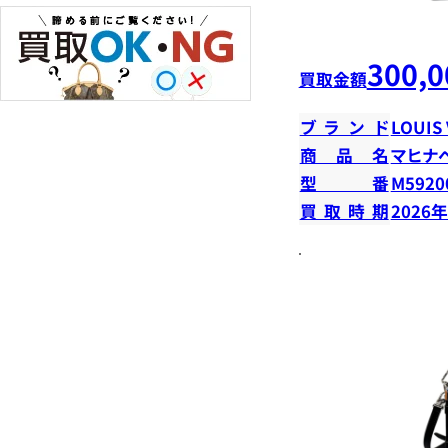
300,0
買取金額
ブランド
LOUIS
商品名
マヒナ
型番
M5920
買取時期
2026