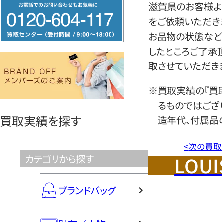
フ
滋賀県のお客様よ
リ
をご依頼いただき
ー
お品物の状態など
ダ
したところご了承
イ
取させていただき
ヤ
※買取実績の『買
ル
るものではござ
0120604117
買取実績を探す
造年代、付属品
<
次の買取
LOUI
カテゴリから探す
ブランドバッグ