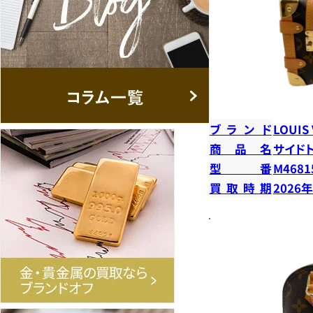
ブランド
LOUIS
商品名
サイド
型番
M4681
買取時期
2026