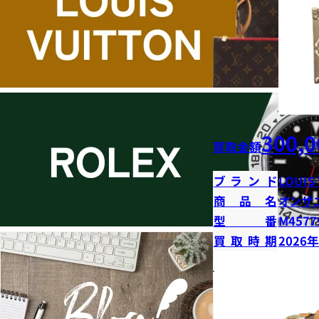
300,0
買取金額
ブランド
LOUIS
商品名
オンザ
型番
M4577
買取時期
2026