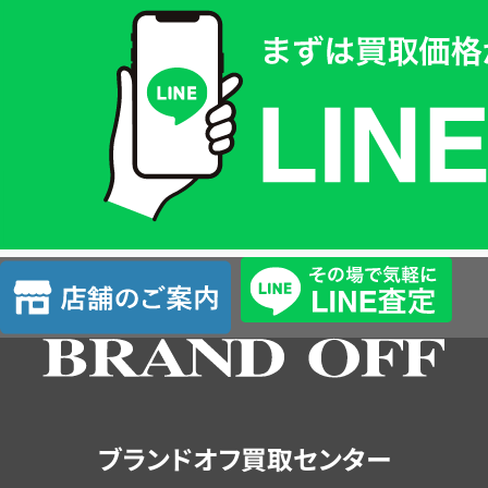
取
価
格
は
LINE
簡
単
査
店
定
舗
の
ご
案
内
ブランドオフ買取センター