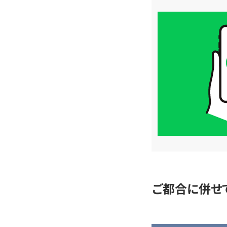
買
取
価
格
は
LINE
簡
単
査
定
ご都合に併せ