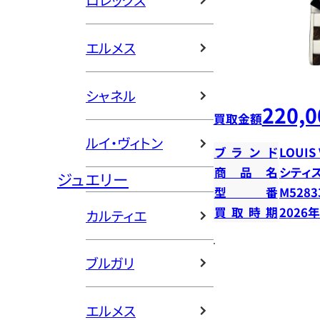
ロレックス
エルメス
シャネル
220,0
買取金額
ルイ・ヴィトン
ブランド
LOUIS
商品名
シティ
ジュエリー
型番
M5283
買取時期
2026
カルティエ
ブルガリ
エルメス