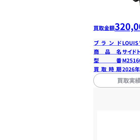
320,0
買取金額
ブランド
LOUIS
商品名
サイド
型番
M2516
買取時期
2026
買取実