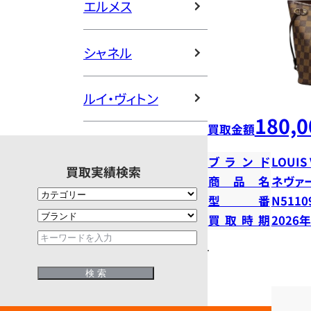
エルメス
シャネル
ルイ・ヴィトン
180,0
買取金額
ブランド
LOUIS
買取実績検索
商品名
ネヴァ
型番
N5110
買取時期
2026