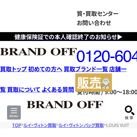
質・買取センター
お問い合わせ
健康保険証での本人確認終了のお知らせ▶
フ
リ
ー
ダ
買取トップ
初めての方へ
買取ブランド一覧
店舗一
イ
販
ヤ
売
覧
買取について
よくある質問
受付時間 / 9:00～18:0
ル
サ
0120604117
イ
ト
TOP
ルイ・ヴィトン買取
ルイ・ヴィトン バッグ買取
LOUIS VUIT