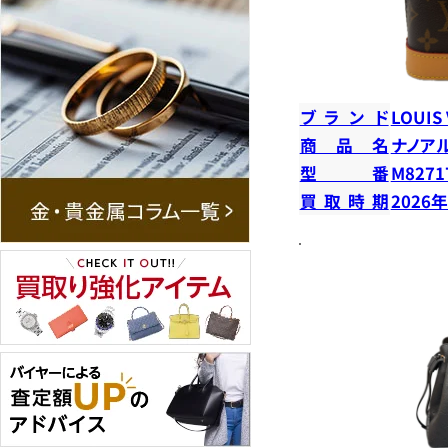
ブランド
LOUIS
商品名
ナノア
型番
M8271
買取時期
2026