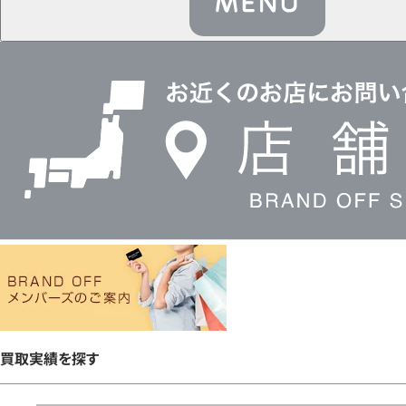
店
舗
検
索
買取実績を探す