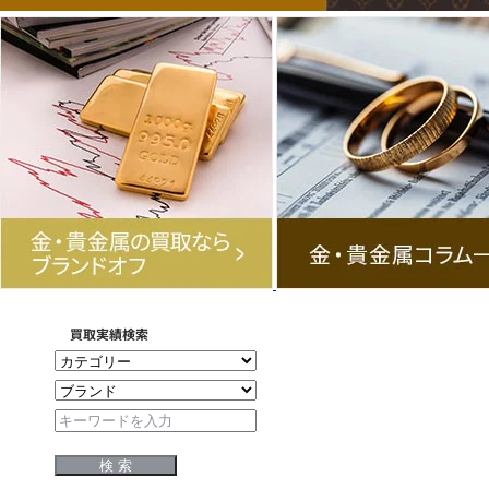
買取実績検索