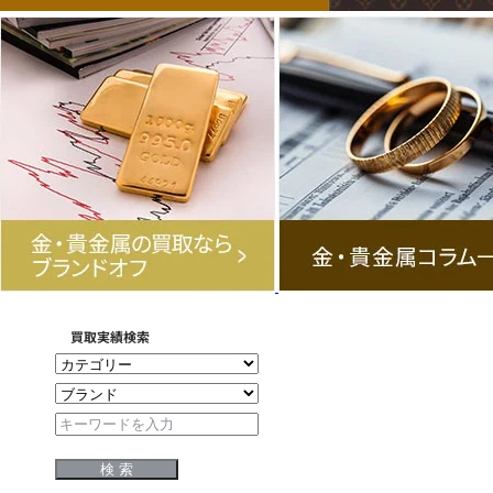
買取実績検索