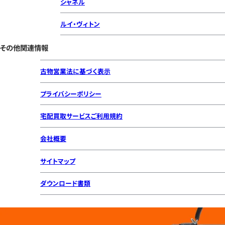
シャネル
ルイ・ヴィトン
その他関連情報
古物営業法に基づく表示
プライバシーポリシー
宅配買取サービスご利用規約
会社概要
サイトマップ
ダウンロード書類