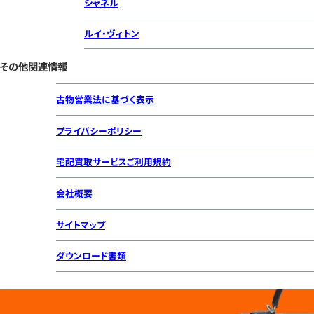
シャネル
ルイ・ヴィトン
その他関連情報
古物営業法に基づく表示
プライバシーポリシー
宅配買取サービスご利用規約
会社概要
サイトマップ
ダウンロード書類