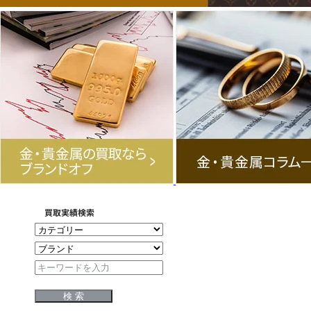
買取実績検索