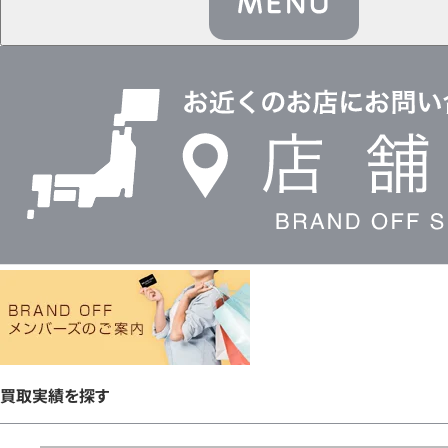
店
舗
検
索
買取実績を探す