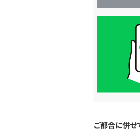
買
取
価
格
は
LINE
簡
単
査
定
ご都合に併せ