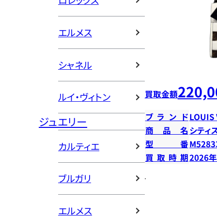
ロレックス
エルメス
シャネル
220,0
買取金額
ルイ・ヴィトン
ブランド
LOUIS
ジュエリー
商品名
シティ
型番
M5283
カルティエ
買取時期
2026
ブルガリ
エルメス