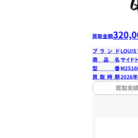
320,0
買取金額
ブランド
LOUIS
商品名
サイド
型番
M2516
買取時期
2026
買取実