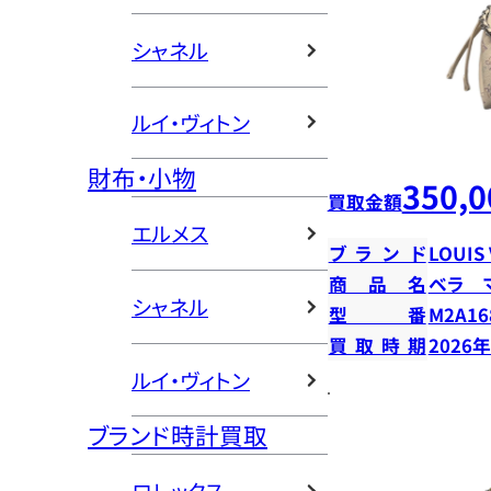
シャネル
ルイ・ヴィトン
財布・小物
350,0
買取金額
エルメス
ブランド
LOUIS
商品名
ベラ 
シャネル
型番
M2A16
買取時期
2026
ルイ・ヴィトン
ブランド時計買取