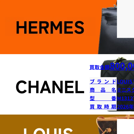
800,0
買取金額
ブランド
LOUIS
商品名
ミニス
型番
M1312
買取時期
2026