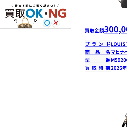
300,0
買取金額
ブランド
LOUIS
商品名
マヒナ
型番
M5920
買取時期
2026