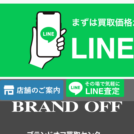
買
取
価
格
は
LINE
簡
単
査
店
定
舗
の
ご
案
内