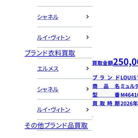
シャネル
ルイ・ヴィトン
ブランド衣料買取
250,0
買取金額
エルメス
ブランド
LOUIS
商品名
ミュル
シャネル
型番
M4641
買取時期
2026
ルイ・ヴィトン
その他ブランド品買取