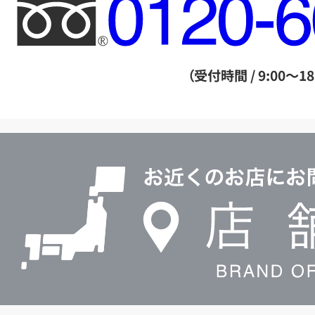
フ
リ
ー
ダ
（受付時間 / 9:00～18
イ
ヤ
ル
店
0120604117
舗
検
索