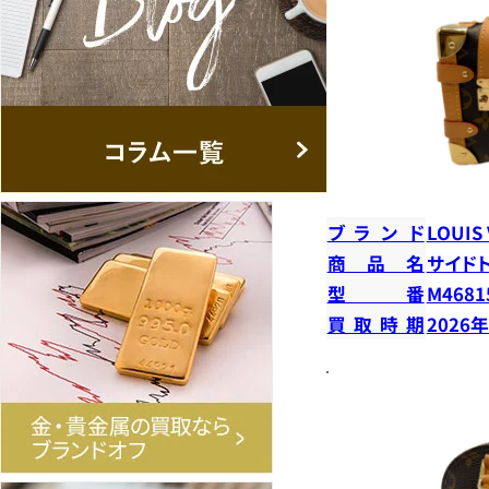
ブランド
LOUIS
商品名
サイド
型番
M4681
買取時期
2026