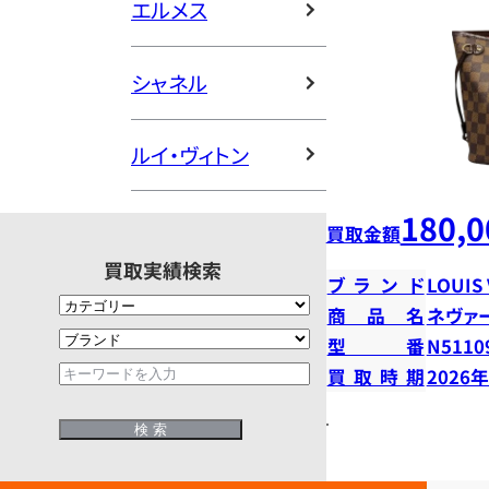
エルメス
シャネル
ルイ・ヴィトン
180,0
買取金額
買取実績検索
ブランド
LOUIS
商品名
ネヴァ
型番
N5110
買取時期
2026