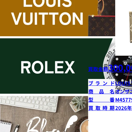
300,0
買取金額
ブランド
LOUIS
商品名
オンザ
型番
M4577
買取時期
2026