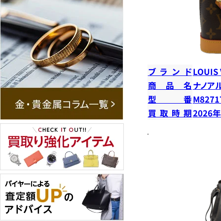
ブランド
LOUIS
商品名
ナノア
型番
M8271
買取時期
2026