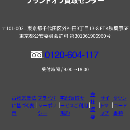
ブランドオフ買取センター
〒101-0021 東京都千代田区外神田3丁目13-8 FTK秋葉原5F
東京都公安委員会許可 第301061906960号
フ
リ
受付時間 / 9:00～18:00
ー
ダ
イ
会
古物営業法
プライバ
宅配買取サ
サイ
ダウン
ヤ
社
に基づく表
シーポリ
ービスご利用
トマ
ロード
ル
概
示
シー
規約
ップ
書類
0120604117
要