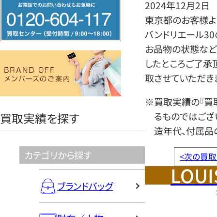
フ
2024年12月2日
リ
東京都のお客様よ
ー
バンドリエール3
ダ
お品物の状態など
イ
したところご了承
ヤ
取させていただき
ル
※買取実績の『買
0120604117
るものではござ
買取実績を探す
造年代、付属品
カテゴリから探す
<
次の買取
LOUI
ブランドバッグ