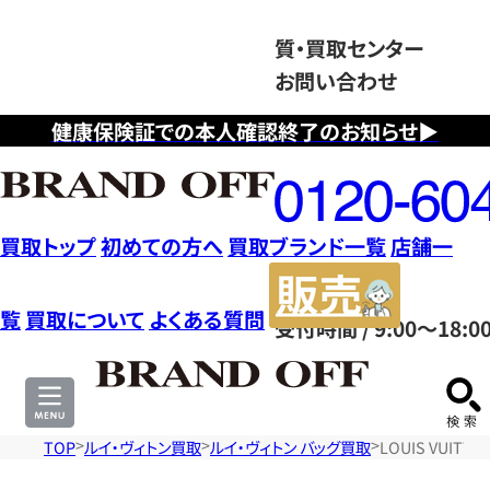
質・買取センター
お問い合わせ
健康保険証での本人確認終了のお知らせ▶
フ
リ
ー
ダ
買取トップ
初めての方へ
買取ブランド一覧
店舗一
イ
販
ヤ
売
覧
買取について
よくある質問
受付時間 / 9:00～18:0
ル
サ
0120604117
イ
ト
TOP
ルイ・ヴィトン買取
ルイ・ヴィトン バッグ買取
LOUIS VUI