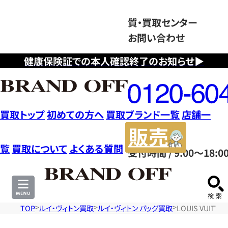
質・買取センター
お問い合わせ
健康保険証での本人確認終了のお知らせ▶
フ
リ
ー
ダ
買取トップ
初めての方へ
買取ブランド一覧
店舗一
イ
販
ヤ
売
覧
買取について
よくある質問
受付時間 / 9:00～18:0
ル
サ
0120604117
イ
ト
TOP
ルイ・ヴィトン買取
ルイ・ヴィトン バッグ買取
LOUIS VUIT