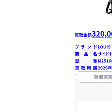
320,0
買取金額
ブランド
LOUIS
商品名
サイド
型番
M2516
買取時期
2026
買取実