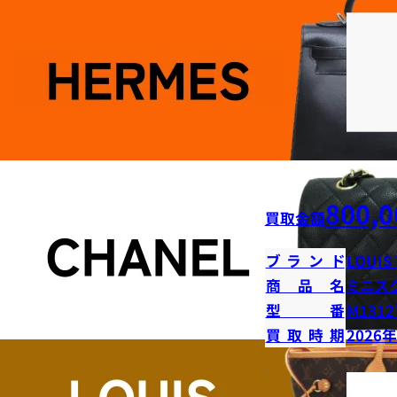
800,0
買取金額
ブランド
LOUIS
商品名
ミニス
型番
M1312
買取時期
2026