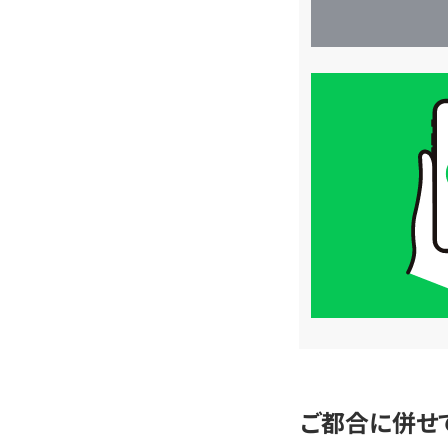
買
取
価
格
は
LINE
簡
単
査
定
ご都合に併せ