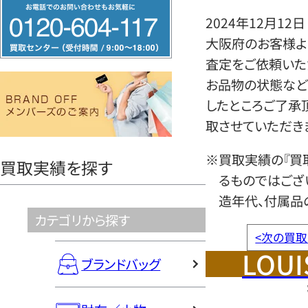
フ
2024年12月12日
リ
大阪府のお客様より
ー
査定をご依頼いた
ダ
お品物の状態など
イ
したところご了承
ヤ
取させていただき
ル
0120604117
※買取実績の『買
買取実績を探す
るものではござ
造年代、付属品
カテゴリから探す
<
次の買取
LOUI
ブランドバッグ