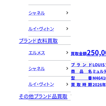
シャネル
ルイ・ヴィトン
ブランド衣料買取
250,0
エルメス
買取金額
ブランド
LOUIS
シャネル
商品名
ミュル
型番
M4641
ルイ・ヴィトン
買取時期
2026
その他ブランド品買取