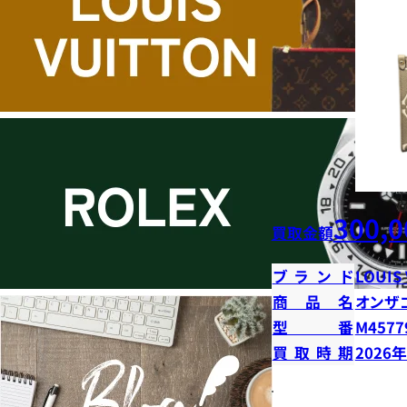
300,0
買取金額
ブランド
LOUIS
商品名
オンザ
型番
M4577
買取時期
2026