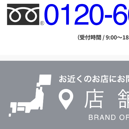
フ
リ
ー
ダ
（受付時間 / 9:00～18
イ
ヤ
ル
店
0120604117
舗
検
索