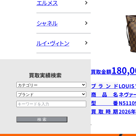
エルメス
シャネル
ルイ・ヴィトン
180,0
買取金額
買取実績検索
ブランド
LOUIS
商品名
ネヴァ
型番
N5110
買取時期
2026