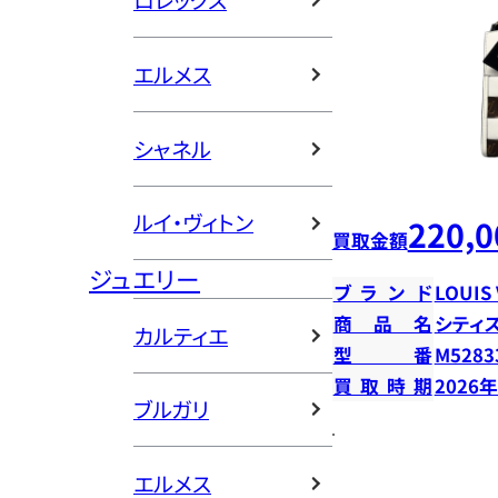
ロレックス
エルメス
シャネル
ルイ・ヴィトン
220,0
買取金額
ジュエリー
ブランド
LOUIS
商品名
シティ
カルティエ
型番
M5283
買取時期
2026
ブルガリ
エルメス