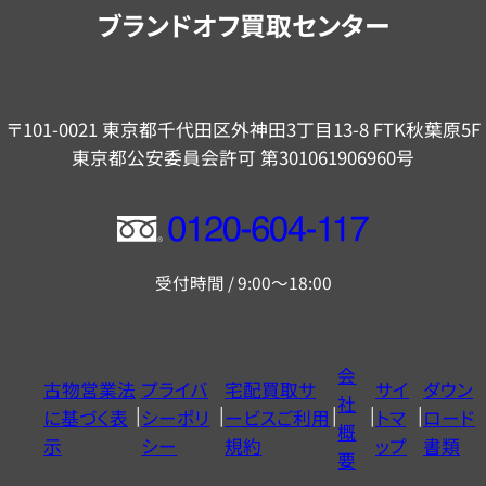
内
ブランドオフ買取センター
〒101-0021 東京都千代田区外神田3丁目13-8 FTK秋葉原5F
東京都公安委員会許可 第301061906960号
フ
リ
受付時間 / 9:00～18:00
ー
ダ
イ
会
古物営業法
プライバ
宅配買取サ
サイ
ダウン
ヤ
社
に基づく表
シーポリ
ービスご利用
トマ
ロード
ル
概
示
シー
規約
ップ
書類
0120604117
要