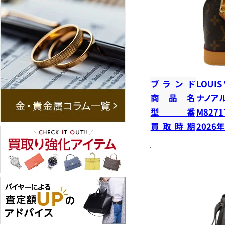
ブランド
LOUIS
商品名
ナノア
型番
M8271
買取時期
2026