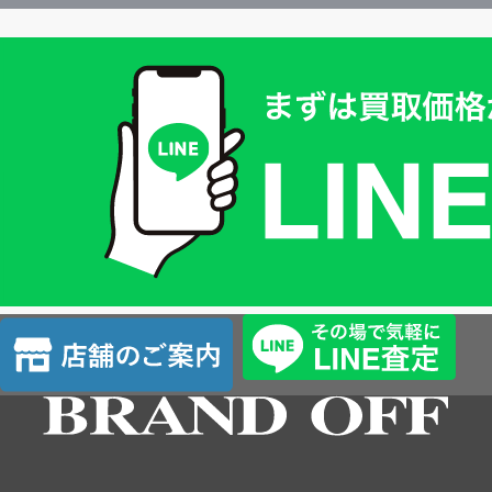
買
取
価
格
は
LINE
簡
単
査
店
定
舗
の
ご
案