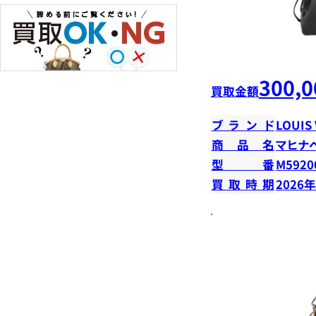
300,0
買取金額
ブランド
LOUIS
商品名
マヒナ
型番
M5920
買取時期
2026