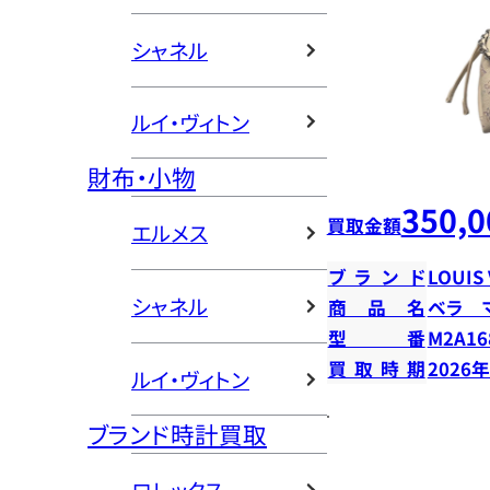
シャネル
ルイ・ヴィトン
財布・小物
350,0
買取金額
エルメス
ブランド
LOUIS
シャネル
商品名
ベラ 
型番
M2A16
買取時期
2026
ルイ・ヴィトン
ブランド時計買取