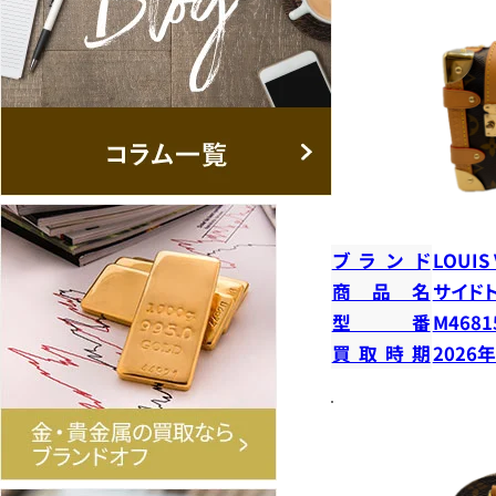
ブランド
LOUIS
商品名
サイド
型番
M4681
買取時期
2026