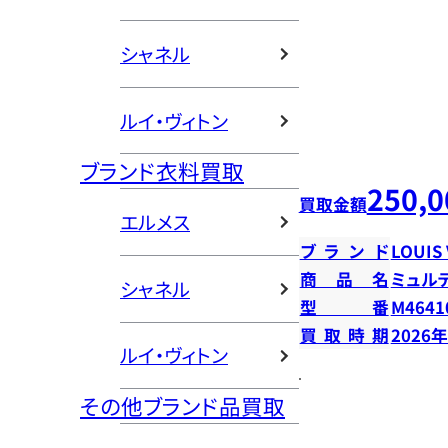
シャネル
ルイ・ヴィトン
ブランド衣料買取
250,0
買取金額
エルメス
ブランド
LOUIS
商品名
ミュル
シャネル
型番
M4641
買取時期
2026
ルイ・ヴィトン
その他ブランド品買取