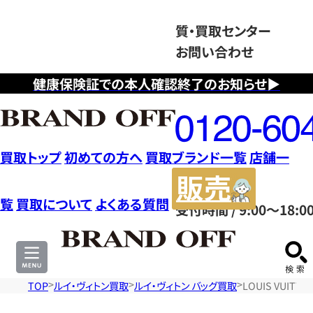
質・買取センター
お問い合わせ
健康保険証での本人確認終了のお知らせ▶
フ
リ
ー
ダ
買取トップ
初めての方へ
買取ブランド一覧
店舗一
イ
販
ヤ
売
覧
買取について
よくある質問
受付時間 / 9:00～18:0
ル
サ
0120604117
イ
ト
TOP
ルイ・ヴィトン買取
ルイ・ヴィトン バッグ買取
LOUIS VUIT