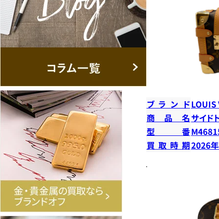
ブランド
LOUIS
商品名
サイド
型番
M4681
買取時期
2026