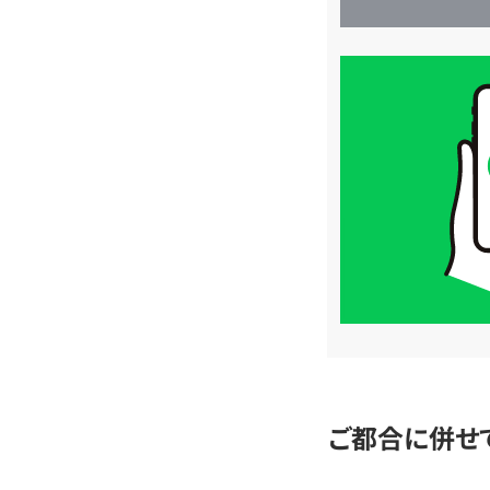
買
取
価
格
は
LINE
簡
単
査
定
ご都合に併せ