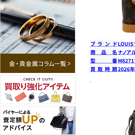
ブランド
LOUIS
商品名
ナノア
型番
M8271
買取時期
2026