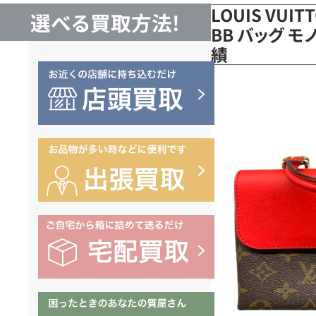
LOUIS VUI
選べる買取方法!
BB バッグ モ
績