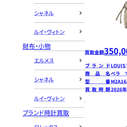
シャネル
ルイ・ヴィトン
財布・小物
350,0
買取金額
エルメス
ブランド
LOUIS
商品名
ベラ 
シャネル
型番
M2A16
買取時期
2026
ルイ・ヴィトン
ブランド時計買取