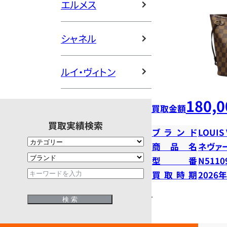
エルメス
シャネル
ルイ・ヴィトン
180,0
買取金額
買取実績検索
ブランド
LOUIS
商品名
ネヴァ
型番
N5110
買取時期
2026