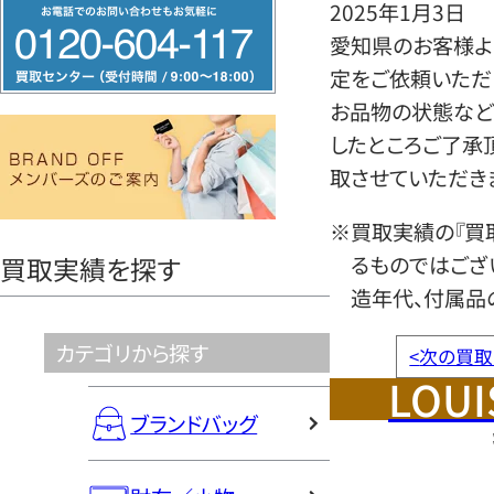
フ
2025年1月3日
リ
愛知県のお客様より
ー
定をご依頼いただ
ダ
お品物の状態など
イ
したところご了承
ヤ
取させていただき
ル
※買取実績の『買
0120604117
るものではござ
買取実績を探す
造年代、付属品
カテゴリから探す
<
次の買取
LOUI
ブランドバッグ