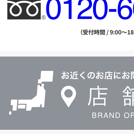
フ
リ
ー
ダ
（受付時間 / 9:00～18
イ
ヤ
ル
店
0120604117
舗
検
索