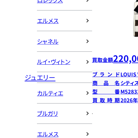
ロレックス
エルメス
シャネル
220,0
買取金額
ルイ・ヴィトン
ブランド
LOUIS
ジュエリー
商品名
シティ
型番
M5283
カルティエ
買取時期
2026
ブルガリ
エルメス