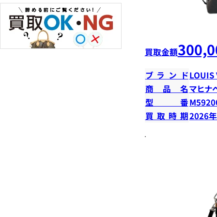
300,0
買取金額
ブランド
LOUIS
商品名
マヒナ
型番
M5920
買取時期
2026