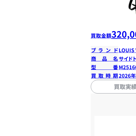
320,0
買取金額
ブランド
LOUIS
商品名
サイド
型番
M2516
買取時期
2026
買取実