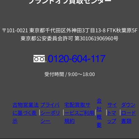
ブランドオフ買取センター
〒101-0021 東京都千代田区外神田3丁目13-8 FTK秋葉原5F
東京都公安委員会許可 第301061906960号
フ
リ
受付時間 / 9:00～18:00
ー
ダ
イ
会
古物営業法
プライバ
宅配買取サ
サイ
ダウン
ヤ
社
に基づく表
シーポリ
ービスご利用
トマ
ロード
ル
概
示
シー
規約
ップ
書類
0120604117
要