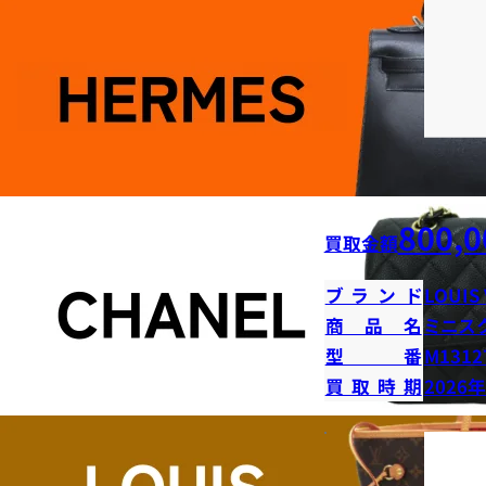
800,0
買取金額
ブランド
LOUIS
商品名
ミニス
型番
M1312
買取時期
2026