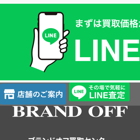
買
取
価
格
は
LINE
簡
単
査
店
定
舗
の
ご
案
内