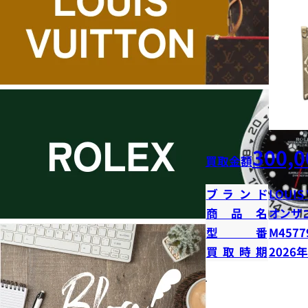
300,0
買取金額
ブランド
LOUIS
商品名
オンザ
型番
M4577
買取時期
2026