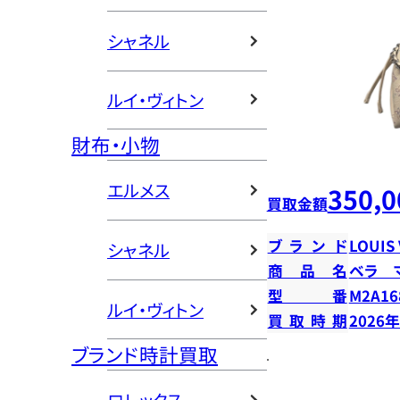
シャネル
ルイ・ヴィトン
財布・小物
エルメス
350,0
買取金額
ブランド
LOUIS
シャネル
商品名
ベラ 
型番
M2A16
ルイ・ヴィトン
買取時期
2026
ブランド時計買取