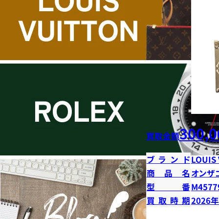
300,0
買取金額
ブランド
LOUIS
商品名
オンザ
型番
M4577
買取時期
2026