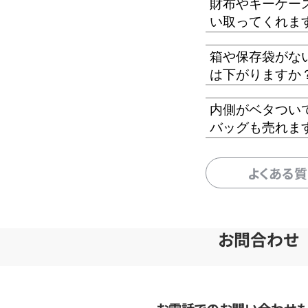
財布やキーケー
い取ってくれま
箱や保存袋がな
は下がりますか
内側がベタつい
バッグも売れま
よくある
お問合わせ