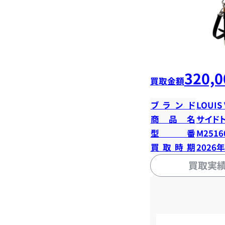
320,0
買取金額
ブランド
LOUIS
商品名
サイド
型番
M2516
買取時期
2026
買取実