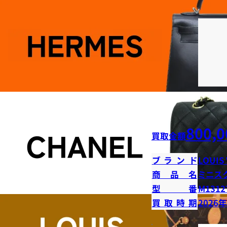
800,0
買取金額
ブランド
LOUIS
商品名
ミニス
型番
M1312
買取時期
2026