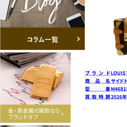
ブランド
LOUIS
商品名
サイド
型番
M4681
買取時期
2026