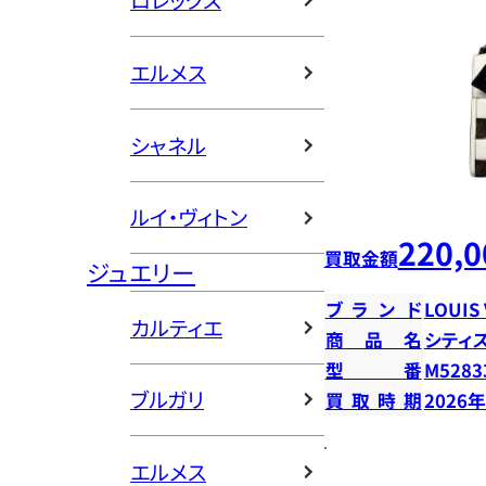
ロレックス
エルメス
シャネル
ルイ・ヴィトン
220,0
買取金額
ジュエリー
ブランド
LOUIS
カルティエ
商品名
シティ
型番
M5283
ブルガリ
買取時期
2026
エルメス