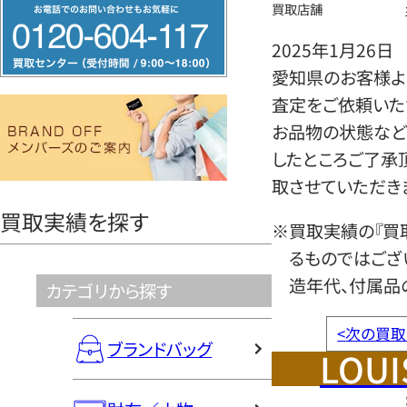
フ
買取店舗
リ
2025年1月26日
ー
愛知県のお客様より
ダ
査定をご依頼いた
イ
お品物の状態など
ヤ
したところご了承
ル
取させていただき
0120604117
買取実績を探す
※買取実績の『買
るものではござ
造年代、付属品
カテゴリから探す
<
次の買取
ブランドバッグ
LOUI