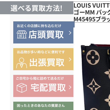
LOUIS VUI
選べる買取方法!
ゴーMM バッ
M45495ブ