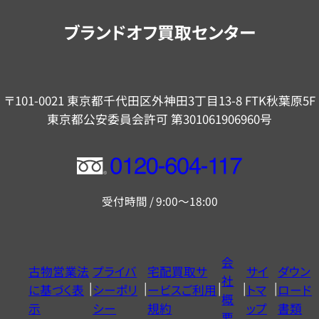
内
ブランドオフ買取センター
〒101-0021 東京都千代田区外神田3丁目13-8 FTK秋葉原5F
東京都公安委員会許可 第301061906960号
フ
リ
受付時間 / 9:00～18:00
ー
ダ
イ
会
古物営業法
プライバ
宅配買取サ
サイ
ダウン
ヤ
社
に基づく表
シーポリ
ービスご利用
トマ
ロード
ル
概
示
シー
規約
ップ
書類
0120604117
要