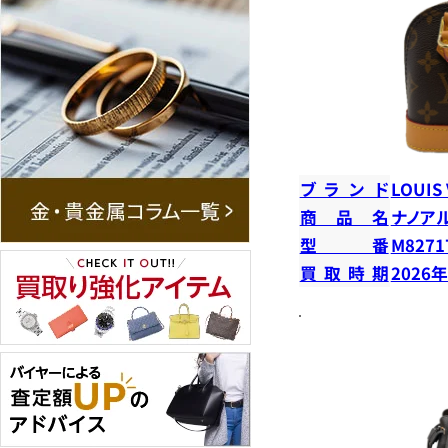
ブランド
LOUIS
商品名
ナノア
型番
M8271
買取時期
2026