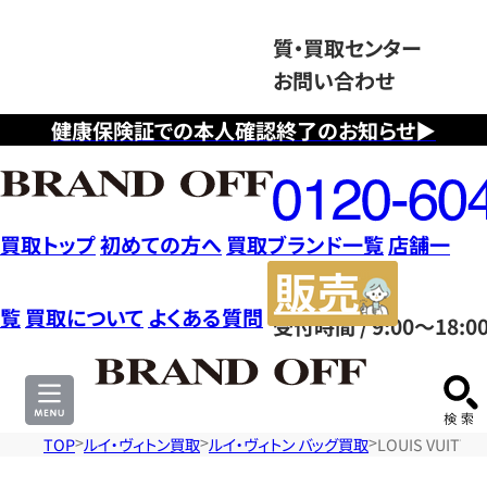
質・買取センター
お問い合わせ
健康保険証での本人確認終了のお知らせ▶
フ
リ
ー
ダ
買取トップ
初めての方へ
買取ブランド一覧
店舗一
イ
販
ヤ
売
覧
買取について
よくある質問
受付時間 / 9:00～18:0
ル
サ
0120604117
イ
ト
TOP
ルイ・ヴィトン買取
ルイ・ヴィトン バッグ買取
LOUIS VUI