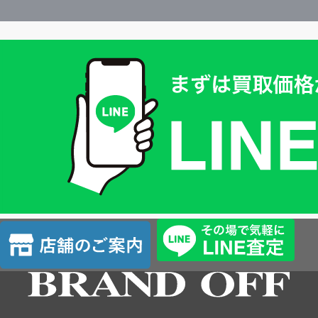
買
取
価
格
は
LINE
簡
単
査
店
定
舗
の
ご
案