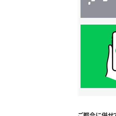
買
取
価
格
は
LINE
簡
単
査
定
ご都合に併せ