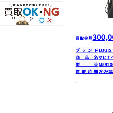
300,0
買取金額
ブランド
LOUIS
商品名
マヒナ
型番
M5920
買取時期
2026