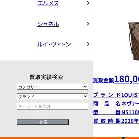
エルメス
シャネル
ルイ・ヴィトン
180,0
買取実績検索
買取金額
ブランド
LOUIS
商品名
ネヴァ
型番
N5110
買取時期
2026