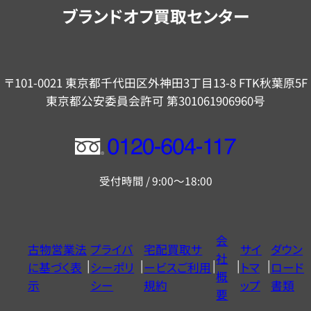
内
ブランドオフ買取センター
〒101-0021 東京都千代田区外神田3丁目13-8 FTK秋葉原5F
東京都公安委員会許可 第301061906960号
フ
リ
受付時間 / 9:00～18:00
ー
ダ
イ
会
古物営業法
プライバ
宅配買取サ
サイ
ダウン
ヤ
社
に基づく表
シーポリ
ービスご利用
トマ
ロード
ル
概
示
シー
規約
ップ
書類
0120604117
要