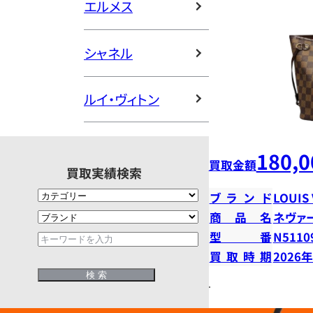
エルメス
シャネル
ルイ・ヴィトン
180,0
買取金額
買取実績検索
ブランド
LOUIS
商品名
ネヴァ
型番
N5110
買取時期
2026