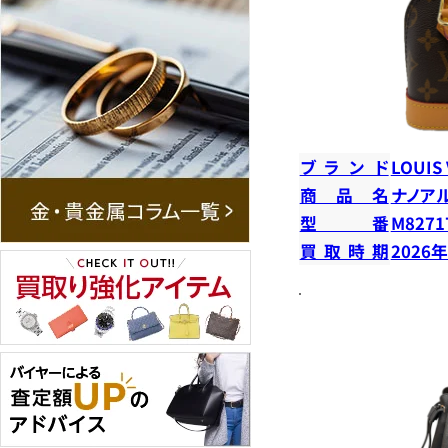
ブランド
LOUIS
商品名
ナノア
型番
M8271
買取時期
2026