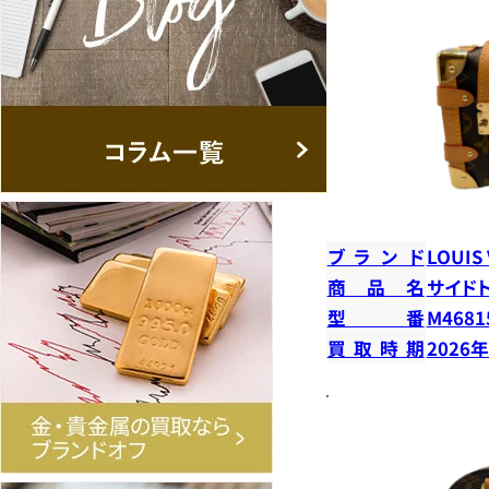
ブランド
LOUIS
商品名
サイド
型番
M4681
買取時期
2026