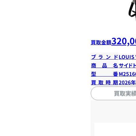
320,0
買取金額
ブランド
LOUIS
商品名
サイド
型番
M2516
買取時期
2026
買取実