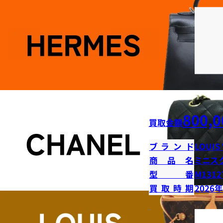
800,0
買取金額
ブランド
LOUIS
商品名
ミニス
型番
M1312
買取時期
2026