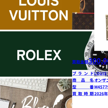
300,0
買取金額
ブランド
LOUIS
商品名
オンザ
型番
M4577
買取時期
2026