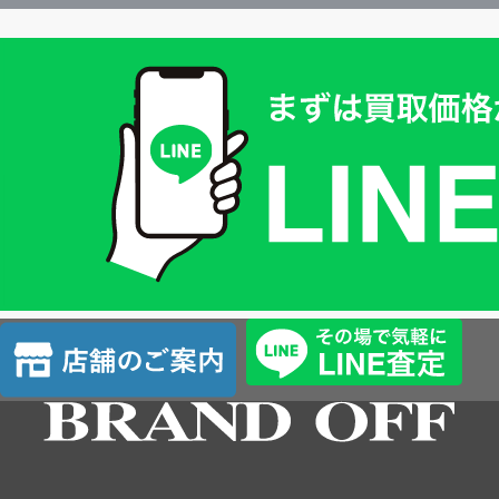
買
取
価
格
は
LINE
簡
単
査
店
定
舗
の
ご
案