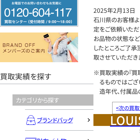
フ
2025年2月13日
リ
石川県のお客様より
ー
定をご依頼いただ
ダ
お品物の状態など
イ
したところご了承
ヤ
取させていただき
ル
0120604117
※買取実績の『買
買取実績を探す
るものではござ
造年代、付属品
カテゴリから探す
<
次の買取
LOUI
ブランドバッグ