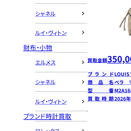
シャネル
ルイ・ヴィトン
財布・小物
350,0
買取金額
エルメス
ブランド
LOUIS
シャネル
商品名
ベラ 
型番
M2A16
買取時期
2026
ルイ・ヴィトン
ブランド時計買取