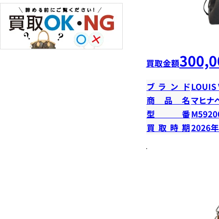
300,0
買取金額
ブランド
LOUIS
商品名
マヒナ
型番
M5920
買取時期
2026