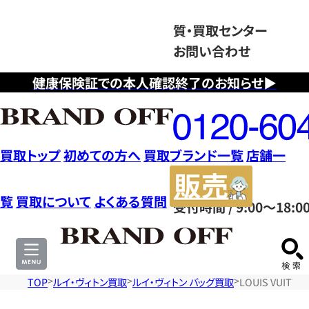
質・買取センター
お問い合わせ
健康保険証での本人確認終了のお知らせ▶
フ
リ
ー
ダ
買取トップ
初めての方へ
買取ブランド一覧
店舗一
イ
販
ヤ
売
覧
買取について
よくある質問
受付時間 / 9:00～18:0
ル
サ
0120604117
イ
ト
TOP
ルイ・ヴィトン買取
ルイ・ヴィトン バッグ買取
LOUIS VUIT