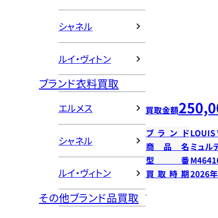
シャネル
ルイ・ヴィトン
ブランド衣料買取
250,0
エルメス
買取金額
ブランド
LOUIS
シャネル
商品名
ミュル
型番
M4641
ルイ・ヴィトン
買取時期
2026
その他ブランド品買取