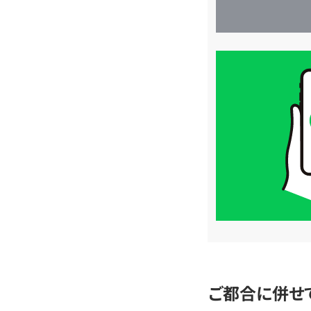
買
取
価
格
は
LINE
簡
単
査
定
ご都合に併せ