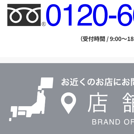
フ
リ
ー
ダ
（受付時間 / 9:00～18
イ
ヤ
ル
店
0120604117
舗
検
索