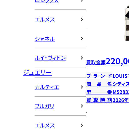
ロレックス
エルメス
シャネル
ルイ・ヴィトン
220,0
買取金額
ジュエリー
ブランド
LOUIS
商品名
シティ
カルティエ
型番
M5283
買取時期
2026
ブルガリ
エルメス