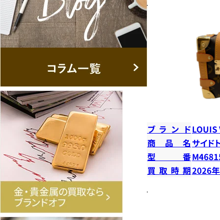
ブランド
LOUIS
商品名
サイド
型番
M4681
買取時期
2026