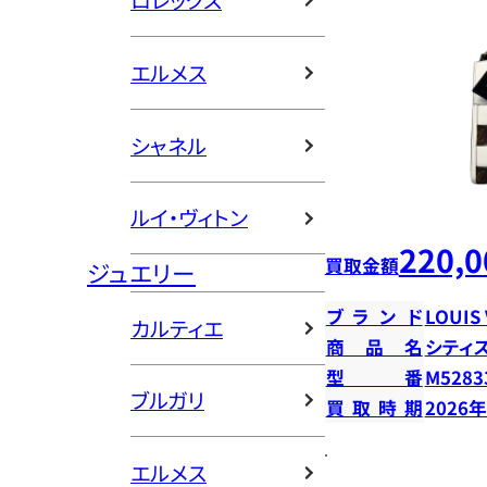
ロレックス
エルメス
シャネル
ルイ・ヴィトン
220,0
買取金額
ジュエリー
ブランド
LOUIS
カルティエ
商品名
シティ
型番
M5283
ブルガリ
買取時期
2026
エルメス