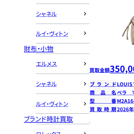
シャネル
ルイ・ヴィトン
財布・小物
エルメス
350,0
買取金額
シャネル
ブランド
LOUIS
商品名
ベラ 
型番
M2A16
ルイ・ヴィトン
買取時期
2026
ブランド時計買取