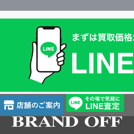
買
取
価
格
は
LINE
簡
単
査
店
定
舗
の
ご