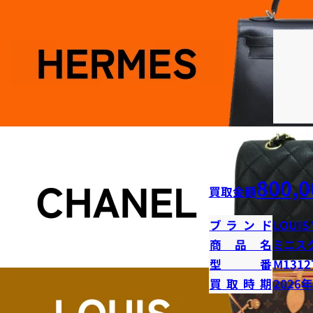
800,0
買取金額
ブランド
LOUIS
商品名
ミニス
型番
M1312
買取時期
2026