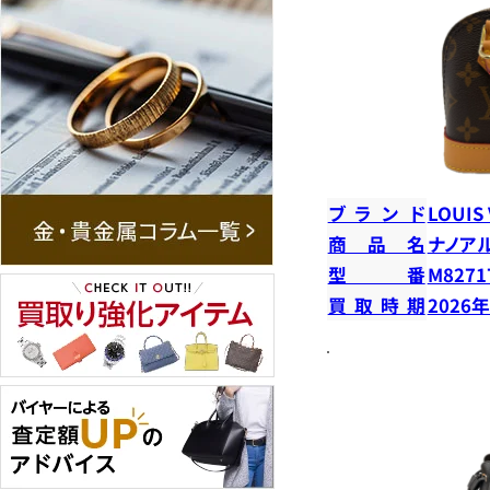
ブランド
LOUIS
商品名
ナノア
型番
M8271
買取時期
2026