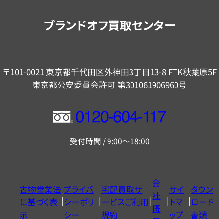
案
内
ブランドオフ買取センター
〒101-0021 東京都千代田区外神田3丁目13-8 FTK秋葉原5F
東京都公安委員会許可 第301061906960号
フ
リ
受付時間 / 9:00～18:00
ー
ダ
イ
会
古物営業法
プライバ
宅配買取サ
サイ
ダウン
ヤ
社
に基づく表
シーポリ
ービスご利用
トマ
ロード
ル
概
示
シー
規約
ップ
書類