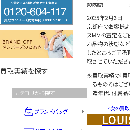
フ
買取店舗
リ
2025年2月3日
ー
京都府のお客様より
ダ
スMMの査定をご
イ
お品物の状態など
ヤ
したところご了承
ル
取させていただき
0120604117
買取実績を探す
※買取実績の『買
るものではござ
カテゴリから探す
造年代、付属品
<
次の買取
ブランドバッグ
LOUI