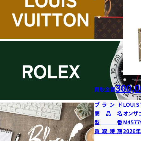
300,0
買取金額
ブランド
LOUIS
商品名
オンザ
型番
M4577
買取時期
2026