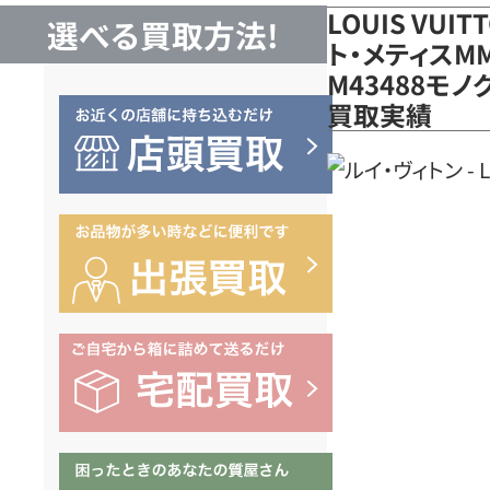
LOUIS VUI
選べる買取方法!
ト・メティスMM
M43488モ
買取実績