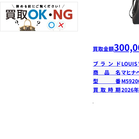
300,0
買取金額
ブランド
LOUIS
商品名
マヒナ
型番
M5920
買取時期
2026