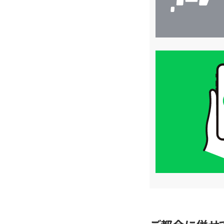
買
取
価
格
は
LINE
簡
単
査
定