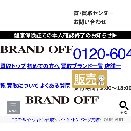
質・買取センター
お問い合わせ
健康保険証での本人確認終了のお知らせ▶
フ
リ
ー
ダ
買取トップ
初めての方へ
買取ブランド一覧
店舗一
イ
販
ヤ
売
覧
買取について
よくある質問
受付時間 / 9:00～18:0
ル
サ
0120604117
イ
ト
TOP
ルイ・ヴィトン買取
ルイ・ヴィトン バッグ買取
LOUIS VUI