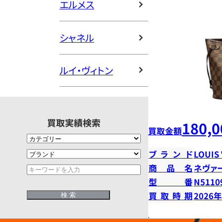
エルメス
シャネル
ルイ・ヴィトン
買取実績検索
180,0
買取金額
ブランド
LOUIS
商品名
ネヴァ
型番
N5110
買取時期
2026