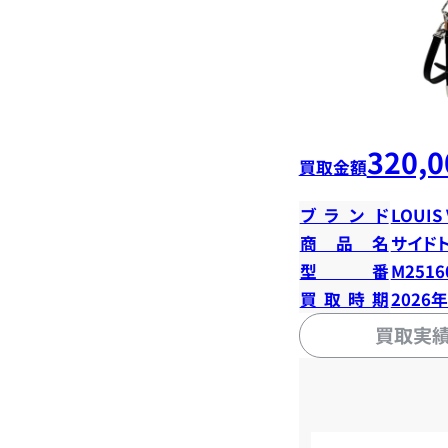
320,0
買取金額
ブランド
LOUIS
商品名
サイド
型番
M2516
買取時期
2026
買取実