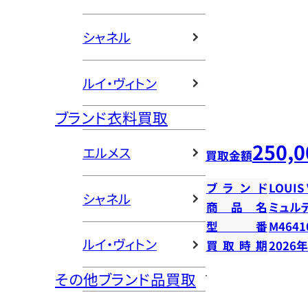
シャネル
ルイ・ヴィトン
ブランド衣料買取
250,0
エルメス
買取金額
ブランド
LOUIS
シャネル
商品名
ミュル
型番
M4641
ルイ・ヴィトン
買取時期
2026
その他ブランド品買取