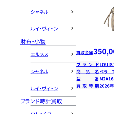
シャネル
ルイ・ヴィトン
財布・小物
350,0
買取金額
エルメス
ブランド
LOUIS
シャネル
商品名
ベラ 
型番
M2A16
買取時期
2026
ルイ・ヴィトン
ブランド時計買取