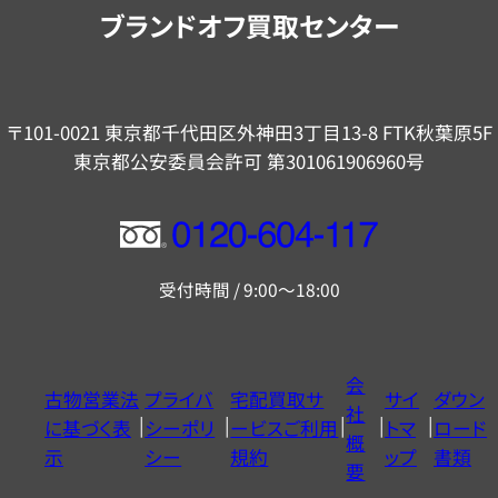
内
ブランドオフ買取センター
〒101-0021 東京都千代田区外神田3丁目13-8 FTK秋葉原5F
東京都公安委員会許可 第301061906960号
フ
リ
受付時間 / 9:00～18:00
ー
ダ
イ
会
古物営業法
プライバ
宅配買取サ
サイ
ダウン
ヤ
社
に基づく表
シーポリ
ービスご利用
トマ
ロード
ル
概
示
シー
規約
ップ
書類
0120604117
要