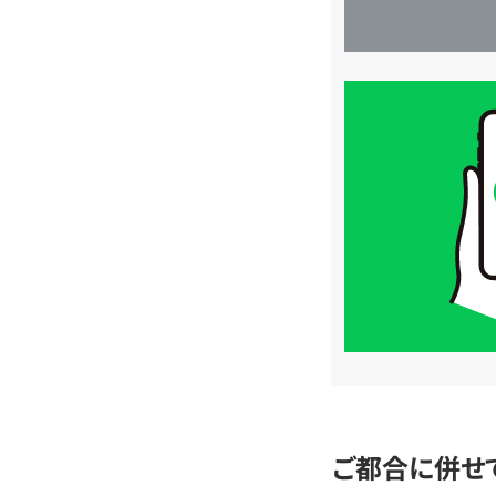
買
取
価
格
は
LINE
簡
単
査
定
ご都合に併せ