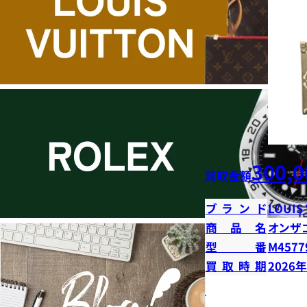
300,0
買取金額
ブランド
LOUIS
商品名
オンザ
型番
M4577
買取時期
2026