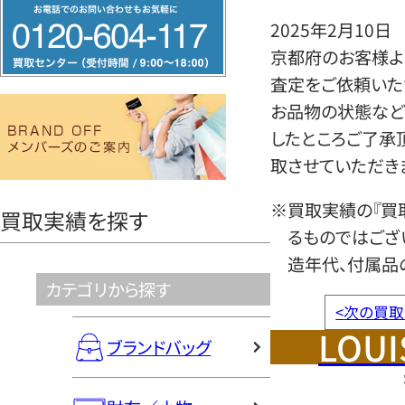
フ
2025年2月10日
リ
京都府のお客様より
ー
査定をご依頼いた
ダ
お品物の状態など
イ
したところご了承
ヤ
取させていただき
ル
0120604117
※買取実績の『買
買取実績を探す
るものではござ
造年代、付属品
カテゴリから探す
<
次の買取
LOUI
ブランドバッグ