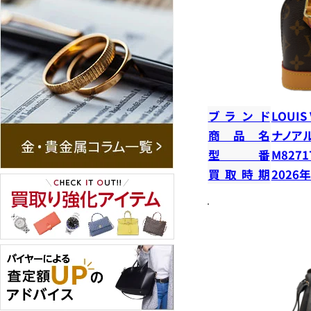
ブランド
LOUIS
商品名
ナノア
型番
M8271
買取時期
2026