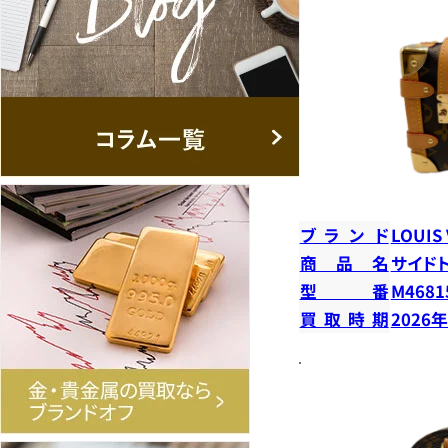
ブランド
LOUIS
商品名
サイド
型番
M4681
買取時期
2026