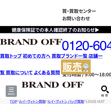
質・買取センター
お問い合わせ
健康保険証での本人確認終了のお知らせ▶
フ
リ
ー
ダ
買取トップ
初めての方へ
買取ブランド一覧
店舗一
イ
販
ヤ
売
覧
買取について
よくある質問
受付時間 / 9:00～18:0
ル
サ
0120604117
イ
ト
TOP
ルイ・ヴィトン買取
ルイ・ヴィトン バッグ買取
LOUIS VUI