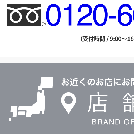
フ
リ
ー
ダ
（受付時間 / 9:00～18
イ
ヤ
ル
店
0120604117
舗
検
索