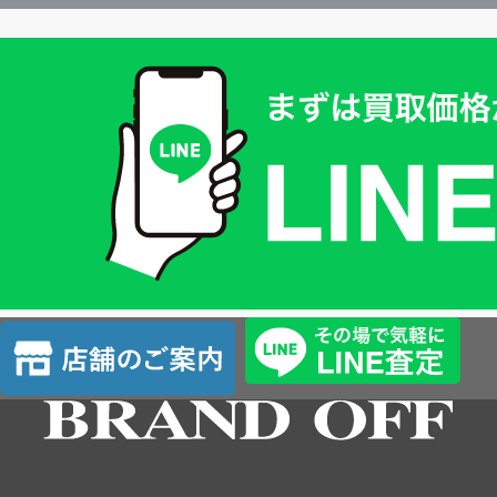
買
取
価
格
は
LINE
簡
単
査
店
定
舗
の
ご
案