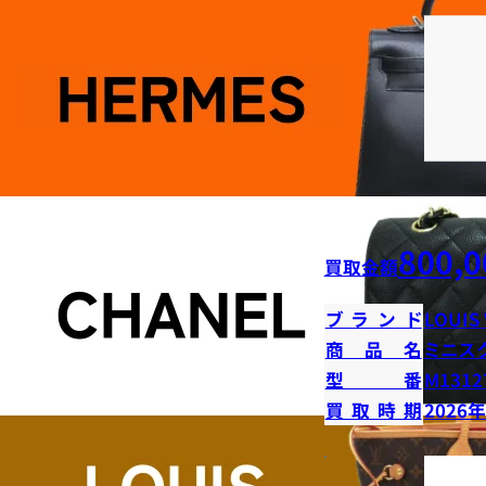
800,0
買取金額
ブランド
LOUIS
商品名
ミニス
型番
M1312
買取時期
2026