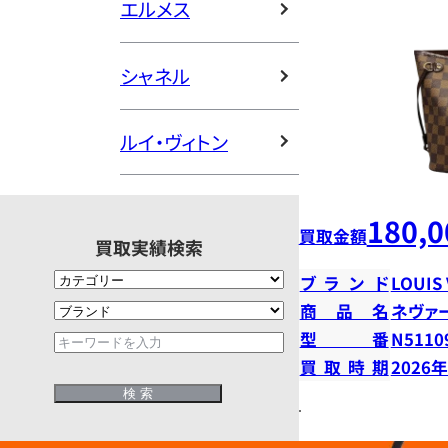
エルメス
シャネル
ルイ・ヴィトン
180,0
買取金額
買取実績検索
ブランド
LOUIS
商品名
ネヴァ
型番
N5110
買取時期
2026