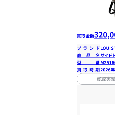
320,0
買取金額
ブランド
LOUIS
商品名
サイド
型番
M2516
買取時期
2026
買取実