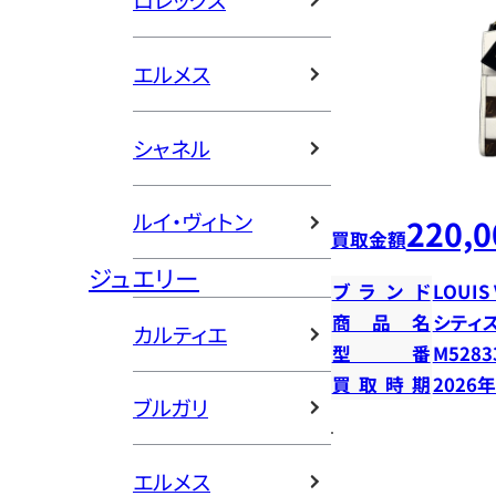
ロレックス
エルメス
シャネル
ルイ・ヴィトン
220,0
買取金額
ジュエリー
ブランド
LOUIS
商品名
シティ
カルティエ
型番
M5283
買取時期
2026
ブルガリ
エルメス