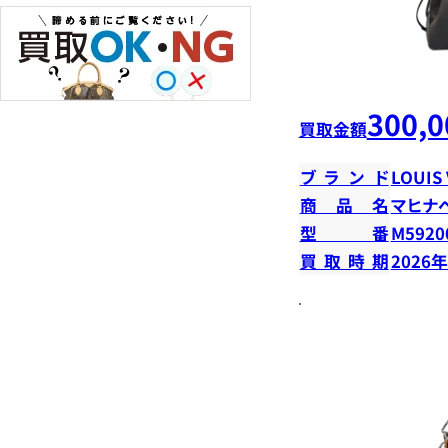
300,0
買取金額
ブランド
LOUIS
商品名
マヒナ
型番
M5920
買取時期
2026