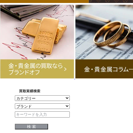
買取実績検索