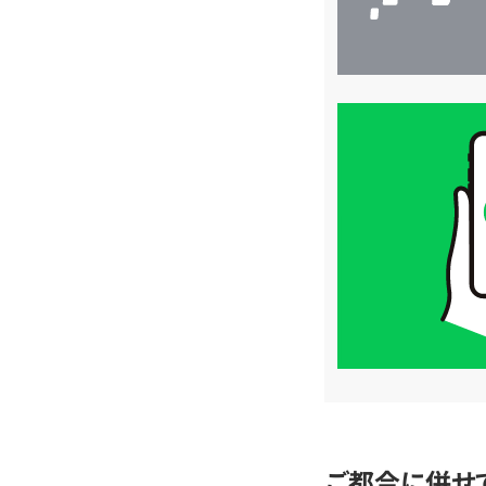
買
取
価
格
は
LINE
簡
単
査
定
ご都合に併せ