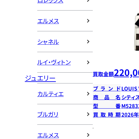
ロレックス
エルメス
シャネル
ルイ・ヴィトン
220,0
買取金額
ジュエリー
ブランド
LOUIS
カルティエ
商品名
シティ
型番
M5283
ブルガリ
買取時期
2026
エルメス