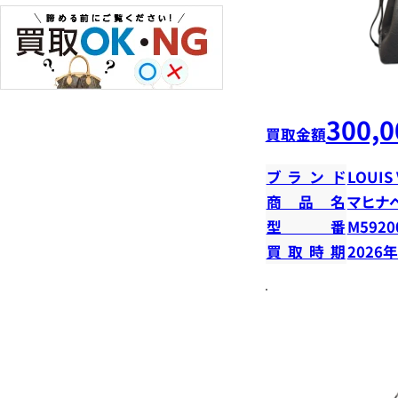
300,0
買取金額
ブランド
LOUIS
商品名
マヒナ
型番
M5920
買取時期
2026