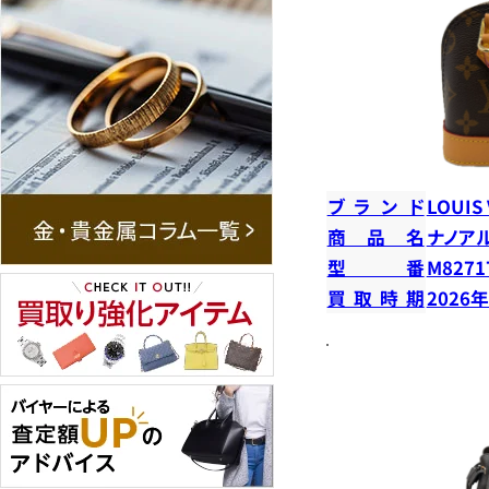
ブランド
LOUIS
商品名
ナノア
型番
M8271
買取時期
2026