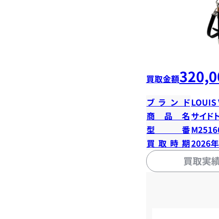
320,0
買取金額
ブランド
LOUIS
商品名
サイド
型番
M2516
買取時期
2026
買取実