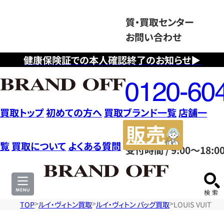
質・買取センター
お問い合わせ
健康保険証での本人確認終了のお知らせ▶
フ
リ
ー
ダ
買取トップ
初めての方へ
買取ブランド一覧
店舗一
イ
販
ヤ
売
覧
買取について
よくある質問
受付時間 / 9:00～18:0
ル
サ
0120604117
イ
ト
TOP
ルイ・ヴィトン買取
ルイ・ヴィトン バッグ買取
LOUIS VUI