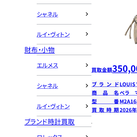
シャネル
ルイ・ヴィトン
財布・小物
エルメス
350,0
買取金額
ブランド
LOUIS
シャネル
商品名
ベラ 
型番
M2A16
ルイ・ヴィトン
買取時期
2026
ブランド時計買取