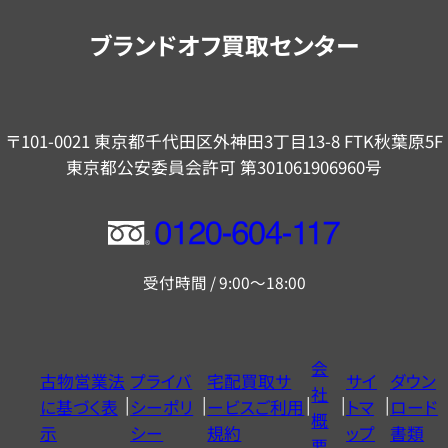
内
ブランドオフ買取センター
〒101-0021 東京都千代田区外神田3丁目13-8 FTK秋葉原5F
東京都公安委員会許可 第301061906960号
フ
リ
受付時間 / 9:00～18:00
ー
ダ
イ
会
古物営業法
プライバ
宅配買取サ
サイ
ダウン
ヤ
社
に基づく表
シーポリ
ービスご利用
トマ
ロード
ル
概
示
シー
規約
ップ
書類
0120604117
要