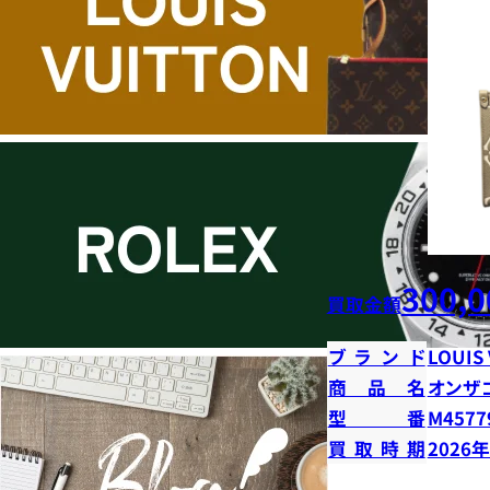
300,0
買取金額
ブランド
LOUIS
商品名
オンザ
型番
M4577
買取時期
2026