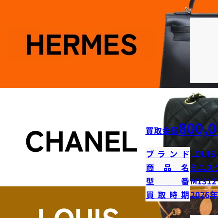
800,0
買取金額
ブランド
LOUIS
商品名
ミニス
型番
M1312
買取時期
2026