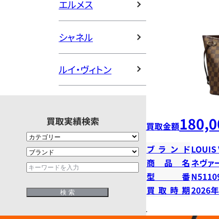
エルメス
シャネル
ルイ・ヴィトン
180,0
買取実績検索
買取金額
ブランド
LOUIS
商品名
ネヴァ
型番
N5110
買取時期
2026