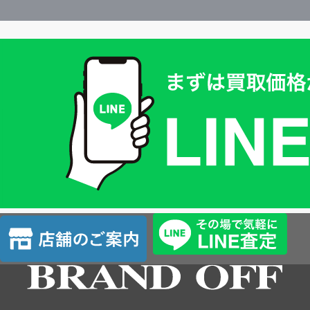
買
取
価
格
は
LINE
簡
単
査
店
定
舗
の
ご
案