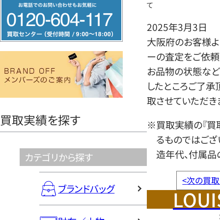
フ
て
リ
2025年3月3日
ー
大阪府のお客様より
ダ
ーの査定をご依頼
イ
お品物の状態など
ヤ
したところご了承
ル
取させていただき
0120604117
買取実績を探す
※買取実績の『買
るものではござ
造年代、付属品
カテゴリから探す
<
次の買取
ブランドバッグ
LOUI