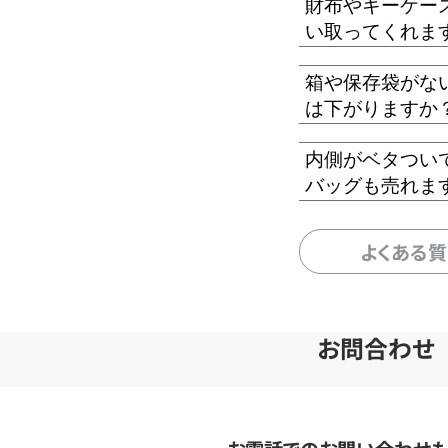
財布やキーケー
い取ってくれま
箱や保存袋がな
は下がりますか
内側がベタつい
バッグも売れま
よくある
お問合わせ