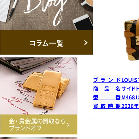
ブランド
LOUIS
商品名
サイド
型番
M4681
買取時期
2026