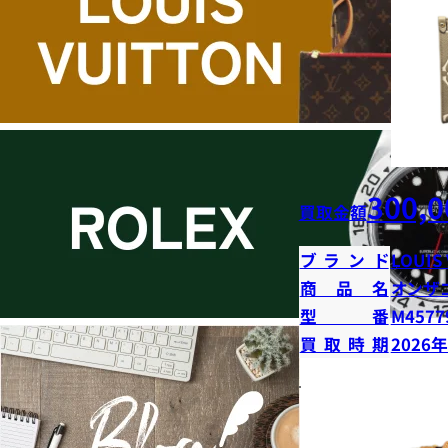
300,0
買取金額
ブランド
LOUIS
商品名
オンザ
型番
M4577
買取時期
2026