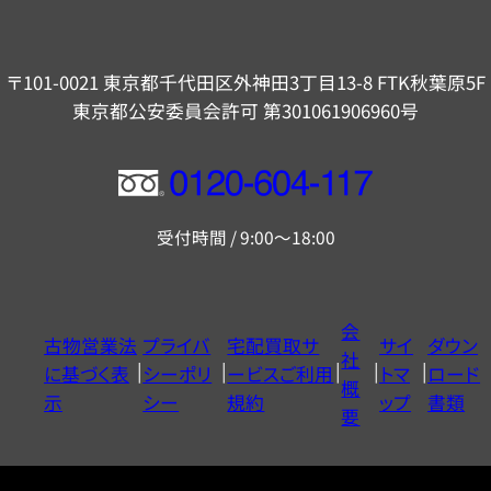
〒101-0021 東京都千代田区外神田3丁目13-8 FTK秋葉原5F
東京都公安委員会許可 第301061906960号
フ
リ
受付時間 / 9:00～18:00
ー
ダ
イ
会
古物営業法
プライバ
宅配買取サ
サイ
ダウン
ヤ
社
に基づく表
シーポリ
ービスご利用
トマ
ロード
ル
概
示
シー
規約
ップ
書類
0120604117
要