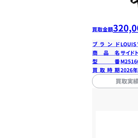
320,0
買取金額
ブランド
LOUIS
商品名
サイド
型番
M2516
買取時期
2026
買取実