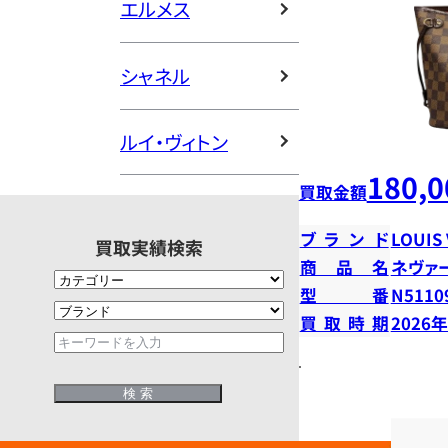
エルメス
シャネル
ルイ・ヴィトン
180,0
買取金額
ブランド
LOUIS
買取実績検索
商品名
ネヴァ
型番
N5110
買取時期
2026