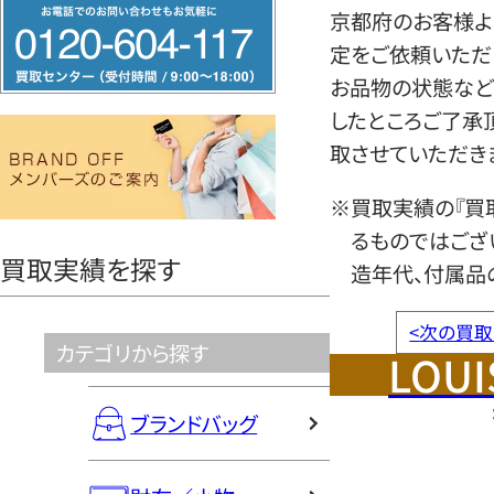
フ
京都府のお客様よ
リ
定をご依頼いただ
ー
お品物の状態など
ダ
したところご了承
イ
取させていただき
ヤ
ル
※買取実績の『買
0120604117
るものではござ
買取実績を探す
造年代、付属品
<
次の買取
カテゴリから探す
LOUI
ブランドバッグ