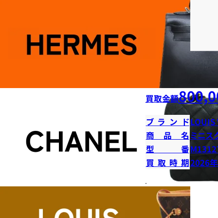
800,0
買取金額
ブランド
LOUIS
商品名
ミニス
型番
M1312
買取時期
2026