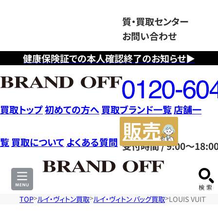
質・買取センター
お問い合わせ
健康保険証での本人確認終了のお知らせ▶
フ
リ
ー
ダ
買取トップ
初めての方へ
買取ブランド一覧
店舗一
イ
販
ヤ
売
覧
買取について
よくある質問
受付時間 / 9:00～18:0
ル
サ
0120604117
イ
ト
TOP
ルイ・ヴィトン買取
ルイ・ヴィトン バッグ買取
LOUIS VUIT