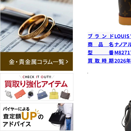
ブランド
LOUIS
商品名
ナノア
型番
M8271
買取時期
2026