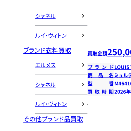
シャネル
ルイ・ヴィトン
ブランド衣料買取
250,0
買取金額
エルメス
ブランド
LOUIS
商品名
ミュル
型番
M4641
シャネル
買取時期
2026
ルイ・ヴィトン
その他ブランド品買取