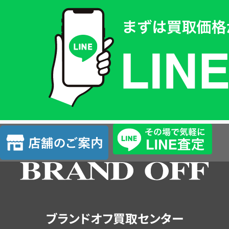
買
取
価
格
は
LINE
簡
単
査
店
定
舗
の
ご
案
内
ブランドオフ買取センター