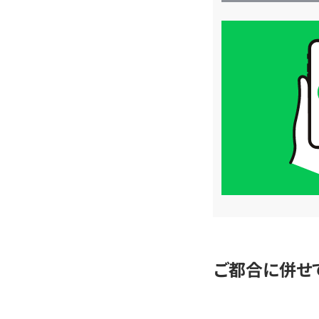
買
取
価
格
は
LINE
簡
単
査
定
ご都合に併せ