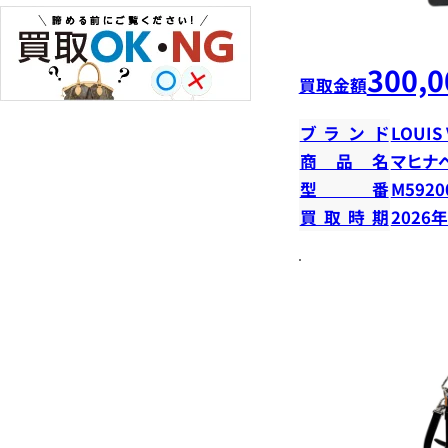
300,0
買取金額
ブランド
LOUIS
商品名
マヒナ
型番
M5920
買取時期
2026