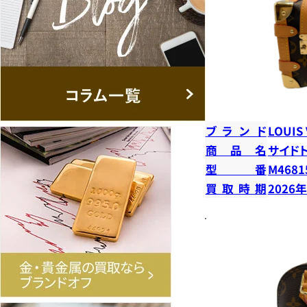
ブランド
LOUIS
商品名
サイド
型番
M4681
買取時期
2026