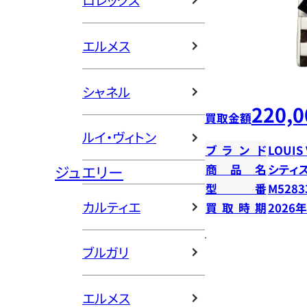
ロレックス
エルメス
シャネル
220,0
買取金額
ルイ・ヴィトン
ブランド
LOUIS
ジュエリー
商品名
シティ
型番
M5283
カルティエ
買取時期
2026
ブルガリ
エルメス