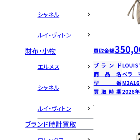
シャネル
ルイ・ヴィトン
350,0
財布・小物
買取金額
ブランド
LOUIS
エルメス
商品名
ベラ 
型番
M2A16
シャネル
買取時期
2026
ルイ・ヴィトン
ブランド時計買取