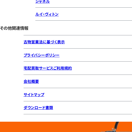
シャネル
ルイ・ヴィトン
その他関連情報
古物営業法に基づく表示
プライバシーポリシー
宅配買取サービスご利用規約
会社概要
サイトマップ
ダウンロード書類