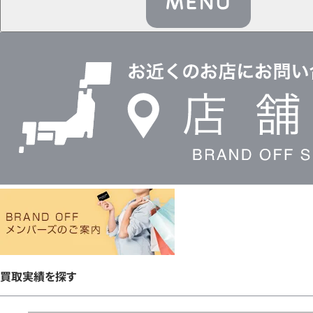
店
舗
検
索
買取実績を探す