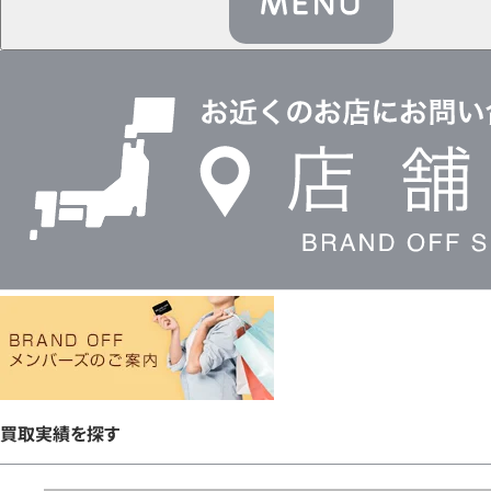
店
舗
検
索
買取実績を探す