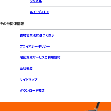
シャネル
ルイ・ヴィトン
その他関連情報
古物営業法に基づく表示
プライバシーポリシー
宅配買取サービスご利用規約
会社概要
サイトマップ
ダウンロード書類