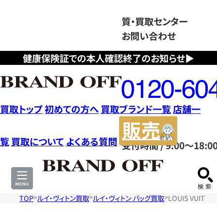
質・買取センター
お問い合わせ
健康保険証での本人確認終了のお知らせ▶
フ
リ
ー
ダ
買取トップ
初めての方へ
買取ブランド一覧
店舗一
イ
販
ヤ
売
覧
買取について
よくある質問
受付時間 / 9:00～18:0
ル
サ
0120604117
イ
ト
TOP
ルイ・ヴィトン買取
ルイ・ヴィトン バッグ買取
LOUIS VUIT