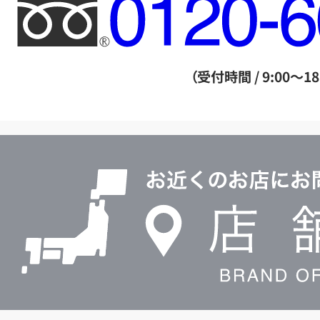
フ
リ
ー
ダ
（受付時間 / 9:00～18
イ
ヤ
ル
店
0120604117
舗
検
索