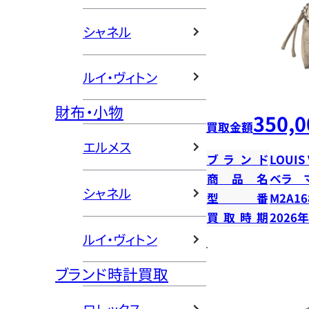
シャネル
ルイ・ヴィトン
財布・小物
350,0
買取金額
エルメス
ブランド
LOUIS
商品名
ベラ 
シャネル
型番
M2A16
買取時期
2026
ルイ・ヴィトン
ブランド時計買取