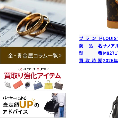
ブランド
LOUIS
商品名
ナノア
型番
M8271
買取時期
2026