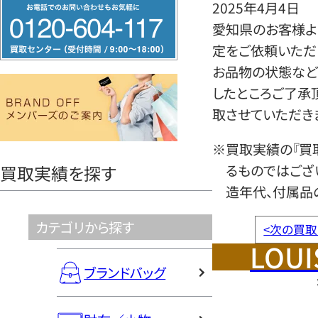
フ
2025年4月4日
リ
愛知県のお客様より
ー
定をご依頼いただ
ダ
お品物の状態など
イ
したところご了承
ヤ
取させていただき
ル
※買取実績の『買
0120604117
るものではござ
買取実績を探す
造年代、付属品
カテゴリから探す
<
次の買取
LOUI
ブランドバッグ