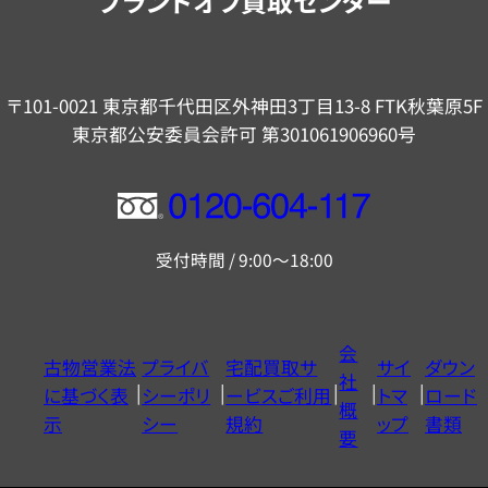
ブランドオフ買取センター
〒101-0021 東京都千代田区外神田3丁目13-8 FTK秋葉原5F
東京都公安委員会許可 第301061906960号
フ
リ
受付時間 / 9:00～18:00
ー
ダ
イ
会
古物営業法
プライバ
宅配買取サ
サイ
ダウン
ヤ
社
に基づく表
シーポリ
ービスご利用
トマ
ロード
ル
概
示
シー
規約
ップ
書類
0120604117
要