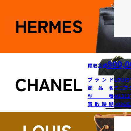
800,0
買取金額
ブランド
LOUIS
商品名
ミニス
型番
M1312
買取時期
2026