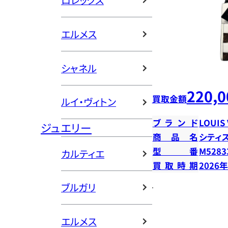
ロレックス
エルメス
シャネル
220,0
買取金額
ルイ・ヴィトン
ブランド
LOUIS
ジュエリー
商品名
シティ
型番
M5283
カルティエ
買取時期
2026
ブルガリ
エルメス