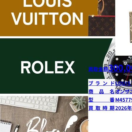
300,0
買取金額
ブランド
LOUIS
商品名
オンザ
型番
M4577
買取時期
2026