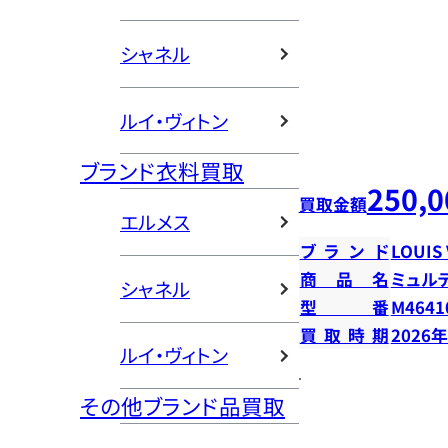
シャネル
ルイ・ヴィトン
ブランド衣料買取
250,0
買取金額
エルメス
ブランド
LOUIS
商品名
ミュル
シャネル
型番
M4641
買取時期
2026
ルイ・ヴィトン
その他ブランド品買取