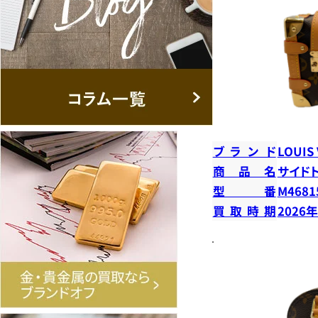
ブランド
LOUIS
商品名
サイド
型番
M4681
買取時期
2026