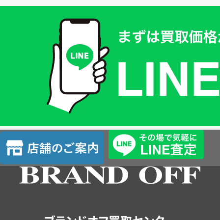
買
取
価
格
は
LINE
簡
単
査
店
定
舗
の
ご
案
内