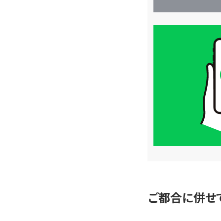
買
取
価
格
は
LINE
簡
単
査
定
ご都合に併せ