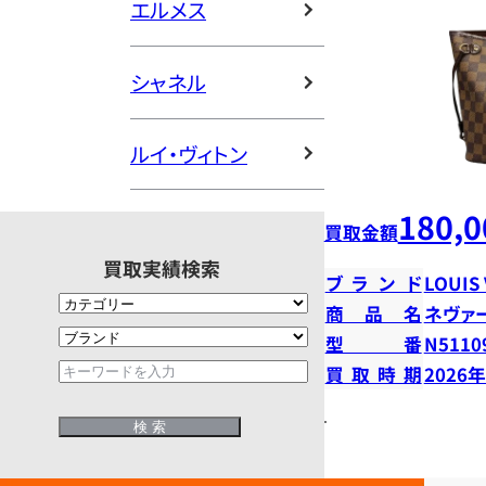
エルメス
シャネル
ルイ・ヴィトン
180,0
買取金額
買取実績検索
ブランド
LOUIS
商品名
ネヴァ
型番
N5110
買取時期
2026