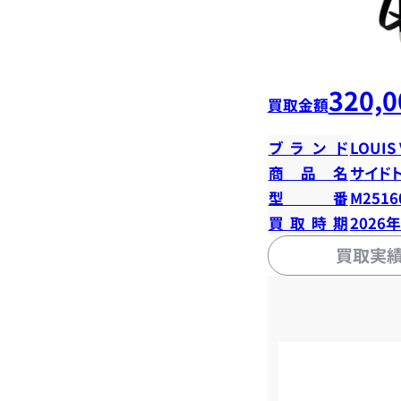
320,0
買取金額
ブランド
LOUIS
商品名
サイド
型番
M2516
買取時期
2026
買取実