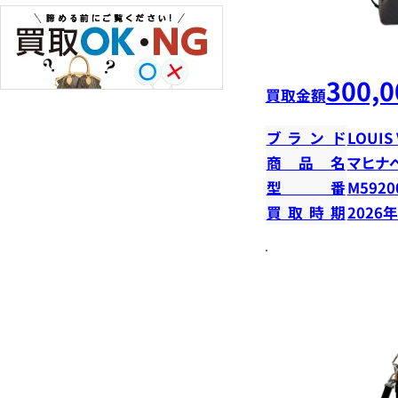
300,0
買取金額
ブランド
LOUIS
商品名
マヒナ
型番
M5920
買取時期
2026