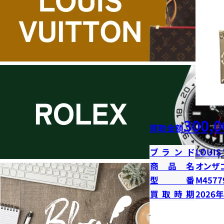
300,0
買取金額
ブランド
LOUIS
商品名
オンザ
型番
M4577
買取時期
2026