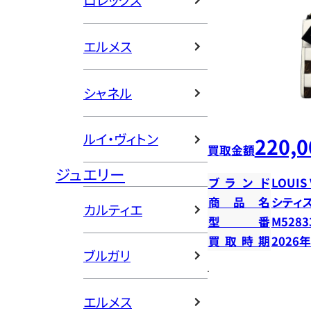
ロレックス
エルメス
シャネル
ルイ・ヴィトン
220,0
買取金額
ジュエリー
ブランド
LOUIS
商品名
シティ
カルティエ
型番
M5283
買取時期
2026
ブルガリ
エルメス