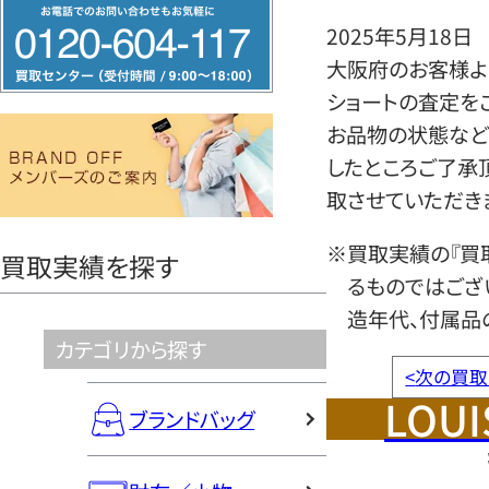
フ
2025年5月18日
リ
大阪府のお客様より
ー
ショートの査定を
ダ
お品物の状態など
イ
したところご了承
ヤ
取させていただき
ル
0120604117
※買取実績の『買
買取実績を探す
るものではござ
造年代、付属品
カテゴリから探す
<
次の買取
LOUI
ブランドバッグ