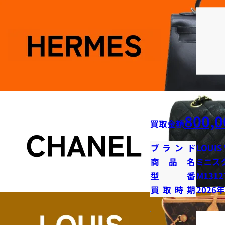
800,0
買取金額
ブランド
LOUIS
商品名
ミニス
型番
M1312
買取時期
2026