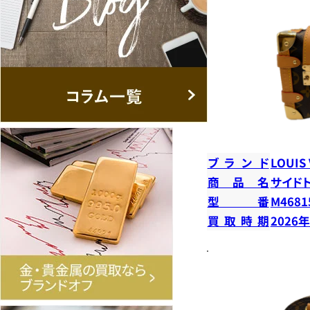
ブランド
LOUIS
商品名
サイド
型番
M4681
買取時期
2026