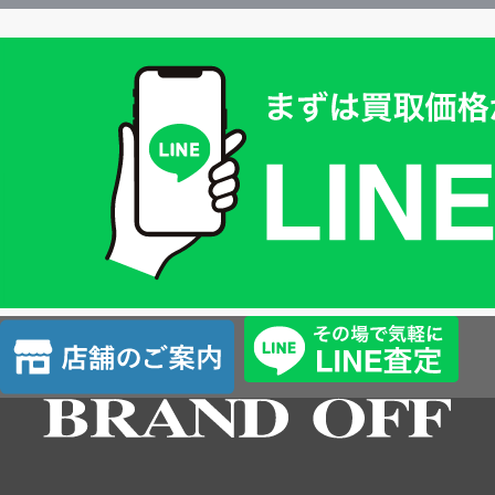
買
取
価
格
は
LINE
簡
単
査
店
定
舗
の
ご
案