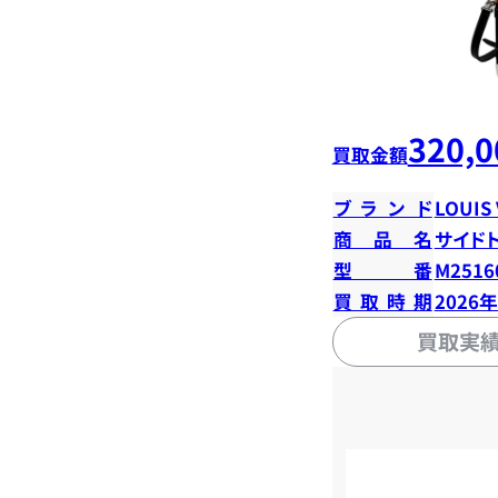
320,0
買取金額
ブランド
LOUIS
商品名
サイド
型番
M2516
買取時期
2026
買取実