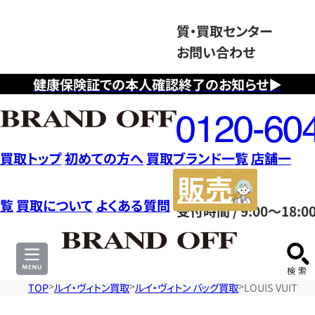
質・買取センター
お問い合わせ
健康保険証での本人確認終了のお知らせ▶
フ
リ
ー
ダ
買取トップ
初めての方へ
買取ブランド一覧
店舗一
イ
販
ヤ
売
覧
買取について
よくある質問
受付時間 / 9:00～18:0
ル
サ
0120604117
イ
ト
TOP
ルイ・ヴィトン買取
ルイ・ヴィトン バッグ買取
LOUIS VUI