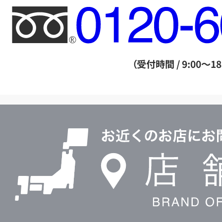
フ
リ
ー
ダ
（受付時間 / 9:00～18
イ
ヤ
ル
店
0120604117
舗
検
索