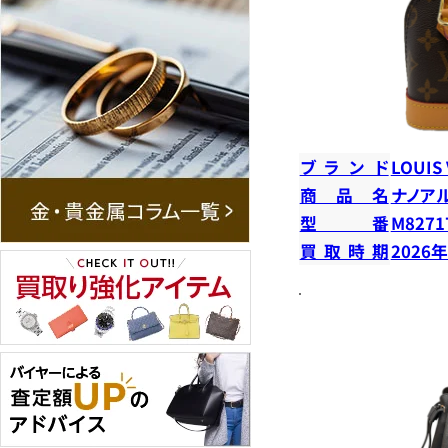
ブランド
LOUIS
商品名
ナノア
型番
M8271
買取時期
2026