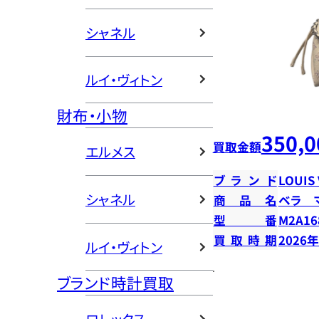
シャネル
ルイ・ヴィトン
財布・小物
350,0
買取金額
エルメス
ブランド
LOUIS
シャネル
商品名
ベラ 
型番
M2A16
買取時期
2026
ルイ・ヴィトン
ブランド時計買取