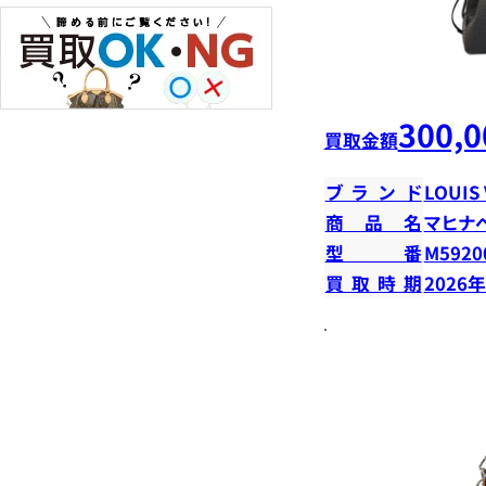
300,0
買取金額
ブランド
LOUIS
商品名
マヒナ
型番
M5920
買取時期
2026