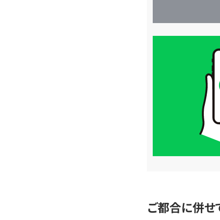
買
取
価
格
は
LINE
簡
単
査
定
ご都合に併せ