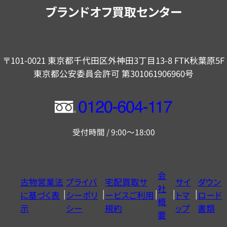
内
ブランドオフ買取センター
〒101-0021 東京都千代田区外神田3丁目13-8 FTK秋葉原5F
東京都公安委員会許可 第301061906960号
フ
リ
受付時間 / 9:00～18:00
ー
ダ
イ
会
古物営業法
プライバ
宅配買取サ
サイ
ダウン
ヤ
社
に基づく表
シーポリ
ービスご利用
トマ
ロード
ル
概
示
シー
規約
ップ
書類
0120604117
要