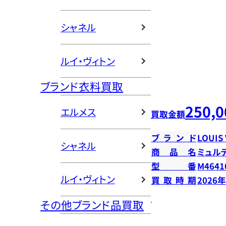
シャネル
ルイ・ヴィトン
ブランド衣料買取
250,0
エルメス
買取金額
ブランド
LOUIS
シャネル
商品名
ミュル
型番
M4641
ルイ・ヴィトン
買取時期
2026
その他ブランド品買取