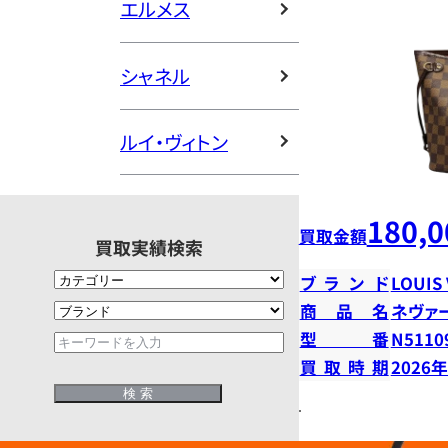
エルメス
シャネル
ルイ・ヴィトン
180,0
買取金額
買取実績検索
ブランド
LOUIS
商品名
ネヴァ
型番
N5110
買取時期
2026