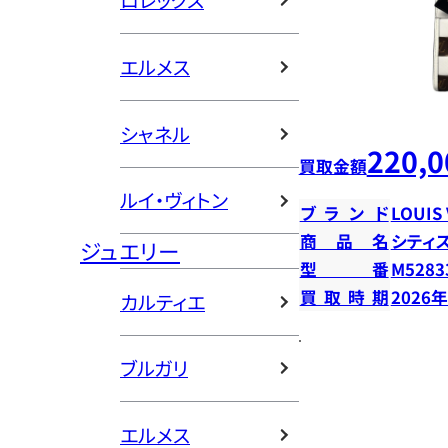
ロレックス
エルメス
シャネル
220,0
買取金額
ルイ・ヴィトン
ブランド
LOUIS
商品名
シティ
ジュエリー
型番
M5283
買取時期
2026
カルティエ
ブルガリ
エルメス