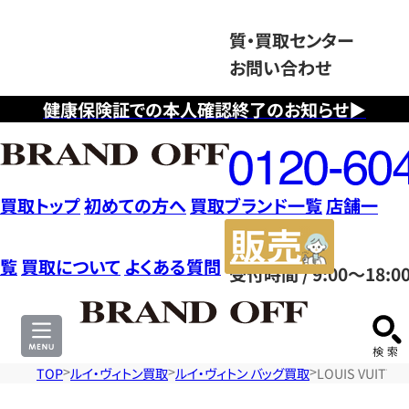
質・買取センター
お問い合わせ
健康保険証での本人確認終了のお知らせ▶
フ
リ
ー
ダ
買取トップ
初めての方へ
買取ブランド一覧
店舗一
イ
販
ヤ
売
覧
買取について
よくある質問
受付時間 / 9:00～18:0
ル
サ
0120604117
イ
ト
TOP
ルイ・ヴィトン買取
ルイ・ヴィトン バッグ買取
LOUIS VUIT