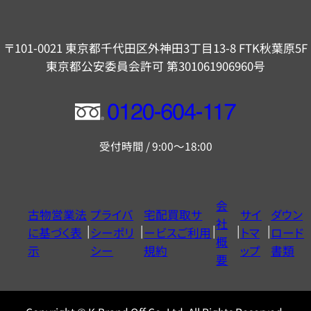
〒101-0021 東京都千代田区外神田3丁目13-8 FTK秋葉原5F
東京都公安委員会許可 第301061906960号
フ
リ
受付時間 / 9:00～18:00
ー
ダ
イ
会
古物営業法
プライバ
宅配買取サ
サイ
ダウン
ヤ
社
に基づく表
シーポリ
ービスご利用
トマ
ロード
ル
概
示
シー
規約
ップ
書類
0120604117
要