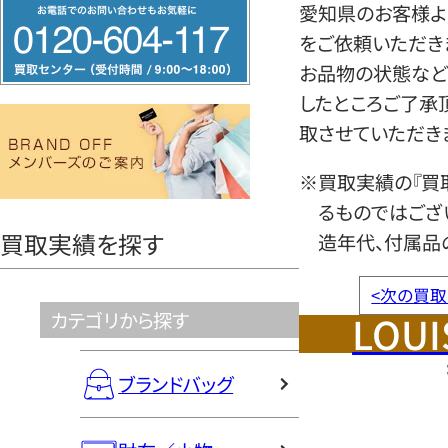
フ
愛知県のお客様よ
リ
をご依頼いただき
ー
お品物の状態など
ダ
したところご了承
イ
取させていただき
ヤ
※買取実績の『買
ル
るものではござ
0120604117
買取実績を探す
造年代、付属品
<
次の買取
LOUI
カテゴリから探す
ブランドバッグ