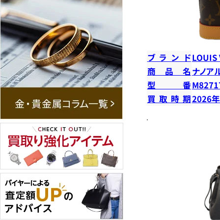
ブランド
LOUIS
商品名
ナノア
型番
M8271
買取時期
2026