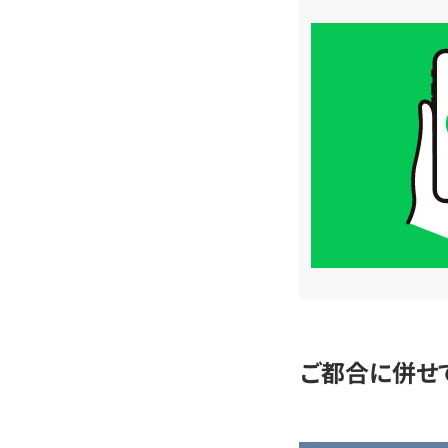
買
取
価
格
は
LINE
簡
単
査
定
ご都合に併せ