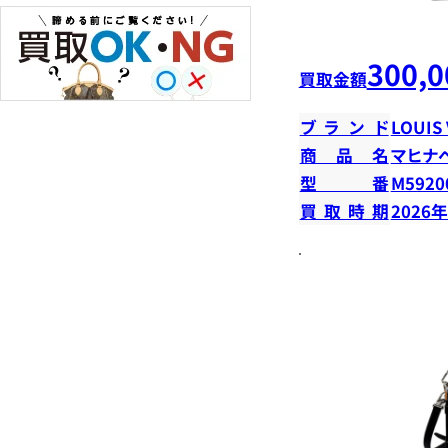
300,0
買取金額
ブランド
LOUIS
商品名
マヒナ
型番
M5920
買取時期
2026