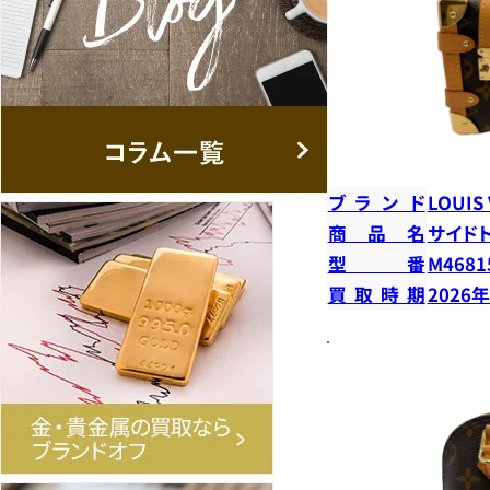
ブランド
LOUIS
商品名
サイド
型番
M4681
買取時期
2026