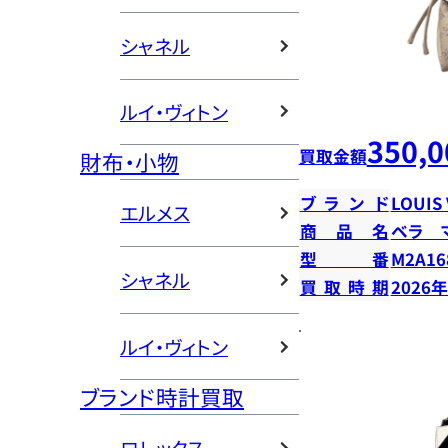
シャネル
ルイ・ヴィトン
350,0
買取金額
財布・小物
ブランド
LOUIS
エルメス
商品名
ベラ 
型番
M2A16
シャネル
買取時期
2026
ルイ・ヴィトン
ブランド時計買取