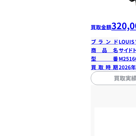
320,0
買取金額
ブランド
LOUIS
商品名
サイド
型番
M2516
買取時期
2026
買取実