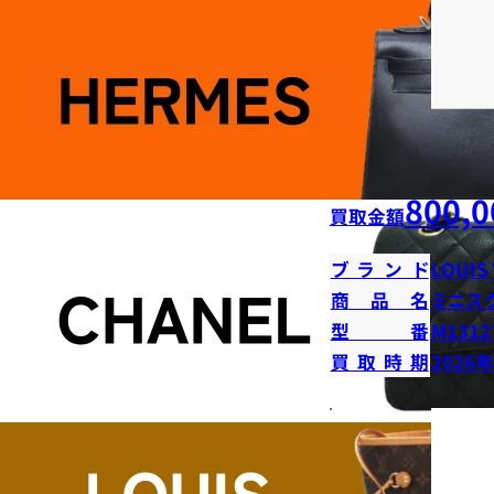
800,0
買取金額
ブランド
LOUIS
商品名
ミニス
型番
M1312
買取時期
2026