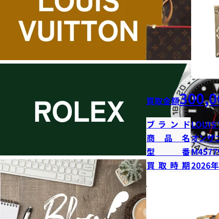
300,0
買取金額
ブランド
LOUIS
商品名
オンザ
型番
M4577
買取時期
2026