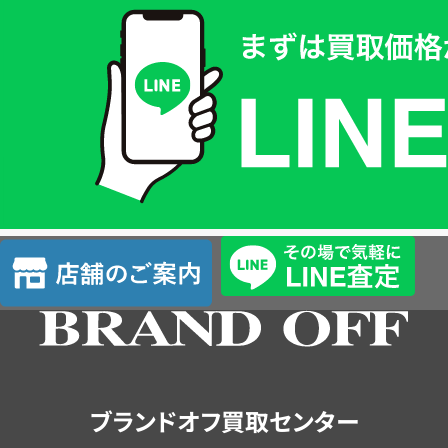
取
価
格
は
LINE
簡
単
査
店
定
舗
の
ご
案
内
ブランドオフ買取センター