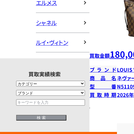
エルメス
シャネル
ルイ・ヴィトン
180,0
買取金額
ブランド
LOUIS
買取実績検索
商品名
ネヴァ
型番
N5110
買取時期
2026