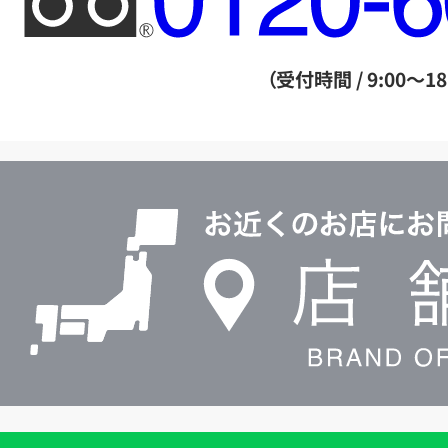
リ
ー
ダ
（受付時間 / 9:00～18
イ
ヤ
ル
店
0120604117
舗
検
索
買