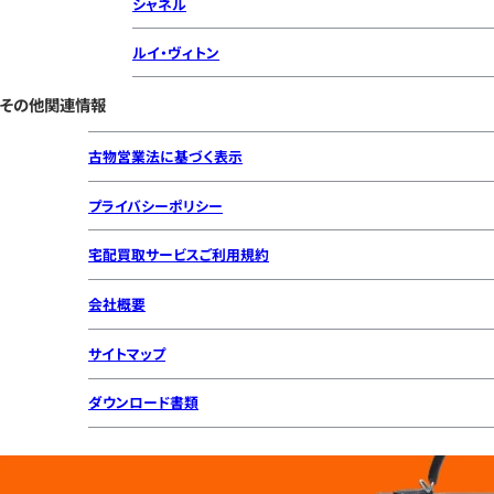
シャネル
ルイ・ヴィトン
その他関連情報
古物営業法に基づく表示
プライバシーポリシー
宅配買取サービスご利用規約
会社概要
サイトマップ
ダウンロード書類