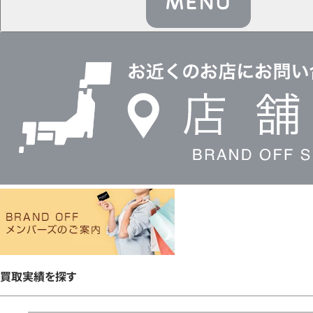
店
舗
検
索
買取実績を探す