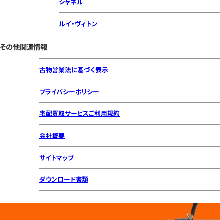
シャネル
ルイ・ヴィトン
その他関連情報
古物営業法に基づく表示
プライバシーポリシー
宅配買取サービスご利用規約
会社概要
サイトマップ
ダウンロード書類