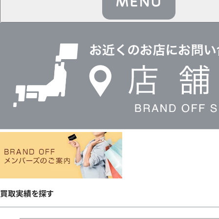
店
舗
検
索
買取実績を探す