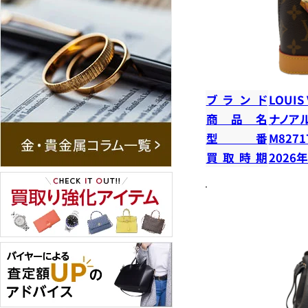
ブランド
LOUIS
商品名
ナノア
型番
M8271
買取時期
2026