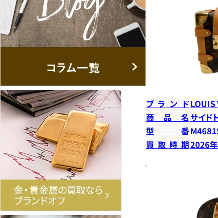
ブランド
LOUIS
商品名
サイド
型番
M4681
買取時期
2026