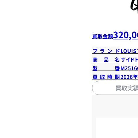
320,0
買取金額
ブランド
LOUIS
商品名
サイド
型番
M2516
買取時期
2026
買取実