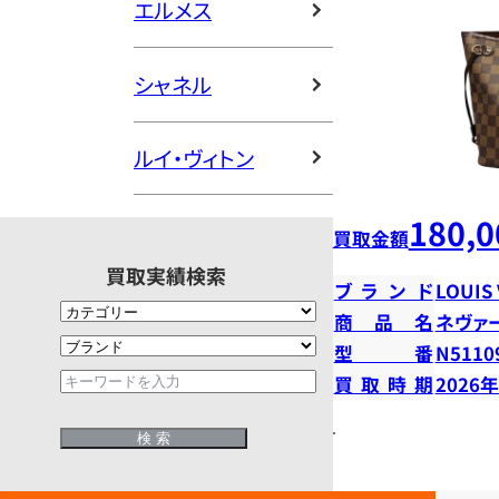
エルメス
シャネル
ルイ・ヴィトン
180,0
買取金額
買取実績検索
ブランド
LOUIS
商品名
ネヴァ
型番
N5110
買取時期
2026