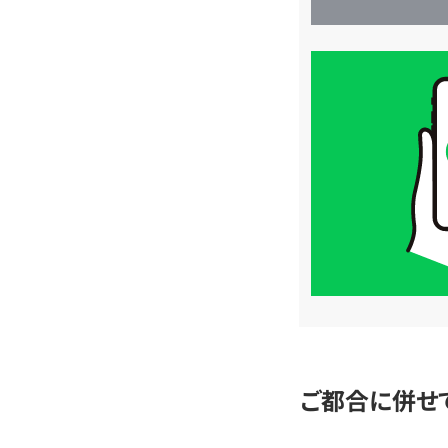
買
取
価
格
は
LINE
簡
単
査
定
ご都合に併せ