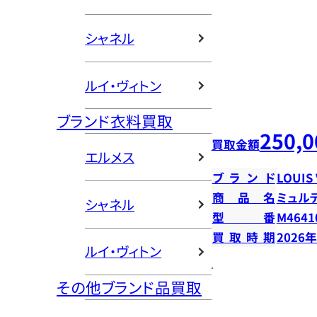
シャネル
ルイ・ヴィトン
ブランド衣料買取
250,0
買取金額
エルメス
ブランド
LOUIS
商品名
ミュル
シャネル
型番
M4641
買取時期
2026
ルイ・ヴィトン
その他ブランド品買取