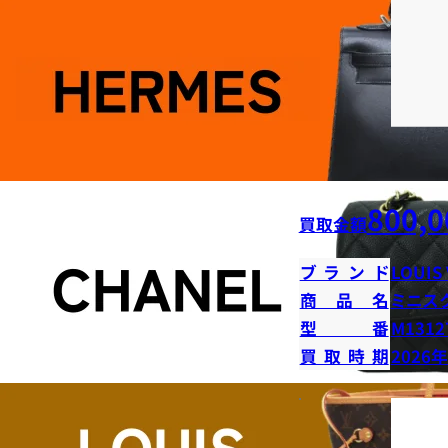
800,0
買取金額
ブランド
LOUIS
商品名
ミニス
型番
M1312
買取時期
2026