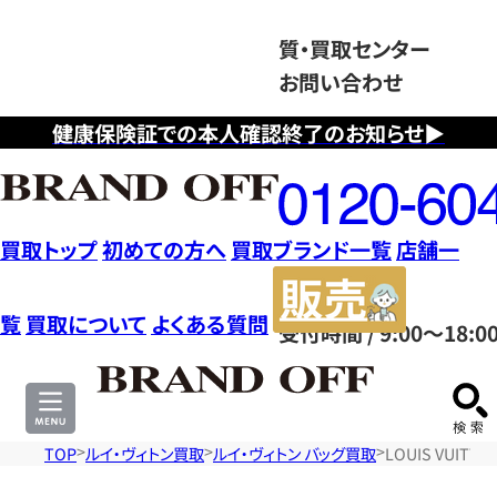
質・買取センター
お問い合わせ
健康保険証での本人確認終了のお知らせ▶
フ
リ
ー
ダ
買取トップ
初めての方へ
買取ブランド一覧
店舗一
イ
販
ヤ
売
覧
買取について
よくある質問
受付時間 / 9:00～18:0
ル
サ
0120604117
イ
ト
TOP
ルイ・ヴィトン買取
ルイ・ヴィトン バッグ買取
LOUIS VUI