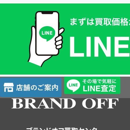
買
取
価
格
は
LINE
簡
単
査
店
定
舗
の
ご
案
内