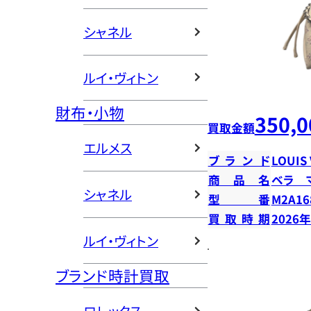
シャネル
ルイ・ヴィトン
財布・小物
350,0
買取金額
エルメス
ブランド
LOUIS
商品名
ベラ 
シャネル
型番
M2A16
買取時期
2026
ルイ・ヴィトン
ブランド時計買取