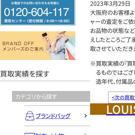
フ
2023年3月29日
リ
大阪府のお客様より
ー
ャーの査定をご依
ダ
お品物の状態など
イ
えしたところご了
ヤ
取させていただき
ル
※買取実績の『買
0120604117
るものではござ
買取実績を探す
造年代、付属品
カテゴリから探す
<
次の買取
LOUI
ブランドバッグ