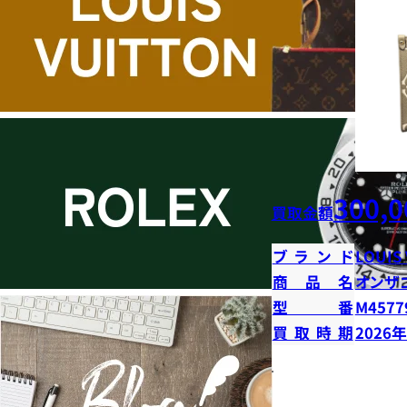
300,0
買取金額
ブランド
LOUIS
商品名
オンザ
型番
M4577
買取時期
2026