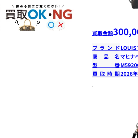
300,0
買取金額
ブランド
LOUIS
商品名
マヒナ
型番
M5920
買取時期
2026