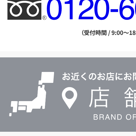
フ
リ
ー
ダ
（受付時間 / 9:00～18
イ
ヤ
ル
店
0120604117
舗
検
索