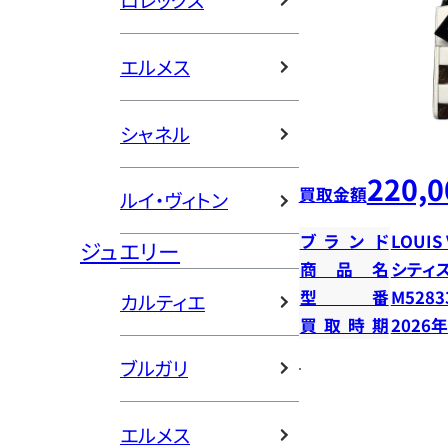
ロレックス
エルメス
シャネル
220,0
買取金額
ルイ・ヴィトン
ブランド
LOUIS
ジュエリー
商品名
シティ
型番
M5283
カルティエ
買取時期
2026
ブルガリ
エルメス