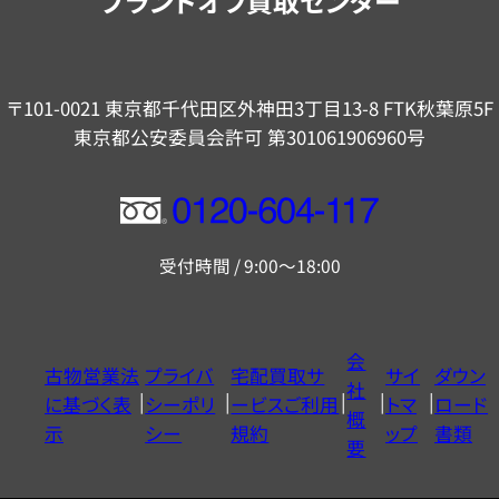
ブランドオフ買取センター
〒101-0021 東京都千代田区外神田3丁目13-8 FTK秋葉原5F
東京都公安委員会許可 第301061906960号
フ
リ
受付時間 / 9:00～18:00
ー
ダ
イ
会
古物営業法
プライバ
宅配買取サ
サイ
ダウン
ヤ
社
に基づく表
シーポリ
ービスご利用
トマ
ロード
ル
概
示
シー
規約
ップ
書類
0120604117
要