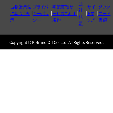
イ
会
古物営業法
プライバ
宅配買取サ
サイ
ダウン
ヤ
社
に基づく表
シーポリ
ービスご利用
トマ
ロード
ル
概
示
シー
規約
ップ
書類
0120604117
要
Copyright © K-Brand Off Co.,Ltd. All Rights Reserved.