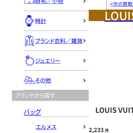
財布／小物
<
次の買取
LOUI
時計
ブランド衣料／雑貨
ジュエリー
その他
ブランドから探す
LOUIS V
バッグ
エルメス
2,233
件