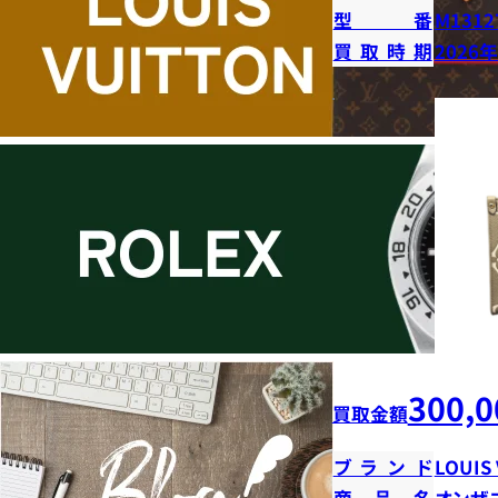
型番
M1312
買取時期
2026
300,0
買取金額
ブランド
LOUIS
商品名
オンザ