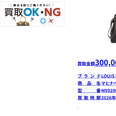
300,0
買取金額
ブランド
LOUIS
商品名
マヒナ
型番
M5920
買取時期
2026