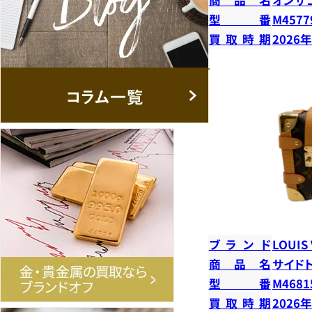
型番
M4577
買取時期
2026
ブランド
LOUIS
商品名
サイド
型番
M4681
買取時期
2026