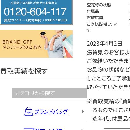
フ
査定時の状態
リ
付属品
買取店舗
ー
このお品物につい
ダ
て
イ
2023年4月2日
ヤ
滋賀県のお客様よ
ル
ご依頼いただきま
0120604117
お品物の状態など
買取実績を探す
したところご了承
取させていただき
カテゴリから探す
※買取実績の『買
るものではござ
ブランドバッグ
造年代、付属品