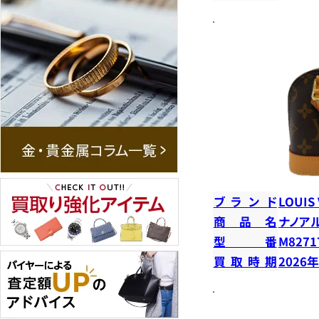
ブランド
LOUIS
商品名
ナノア
型番
M8271
買取時期
2026