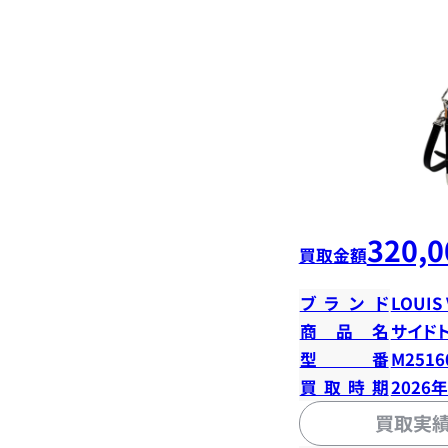
320,0
買取金額
ブランド
LOUIS
商品名
サイド
型番
M2516
買取時期
2026
買取実