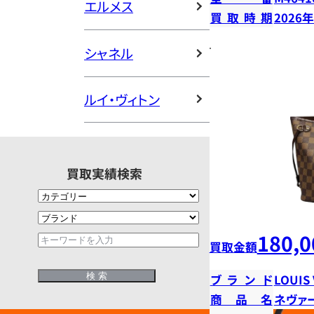
エルメス
買取時期
2026
シャネル
ルイ・ヴィトン
買取実績検索
180,0
買取金額
ブランド
LOUIS
商品名
ネヴァ