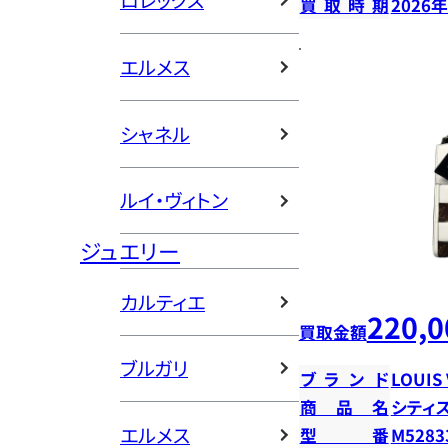
ロレックス
買取時期
2026
エルメス
シャネル
ルイ・ヴィトン
ジュエリー
カルティエ
220,0
買取金額
ブルガリ
ブランド
LOUIS
商品名
シティ
エルメス
型番
M5283