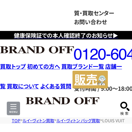
質・買取センター
お問い合わせ
健康保険証での本人確認終了のお知らせ▶
フ
リ
ー
ダ
買取トップ
初めての方へ
買取ブランド一覧
店舗一
イ
販
ヤ
売
覧
買取について
よくある質問
受付時間 / 9:00～18:0
ル
サ
0120604117
イ
ト
TOP
ルイ・ヴィトン買取
ルイ・ヴィトン バッグ買取
LOUIS VUI