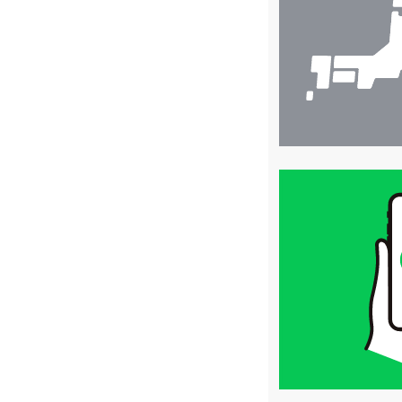
索
買
取
価
格
は
LINE
簡
単
査