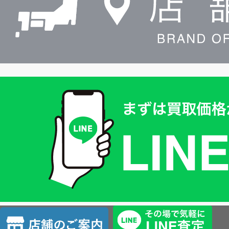
買
取
価
格
は
LINE
簡
単
査
店
定
舗