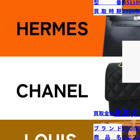
型番
N5110
買取時期
2026
800,0
買取金額
ブランド
LOUIS
商品名
ミニス