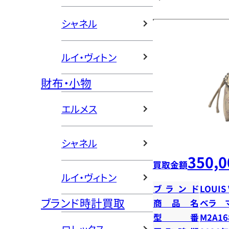
シャネル
ルイ・ヴィトン
財布・小物
エルメス
シャネル
350,0
買取金額
ルイ・ヴィトン
ブランド
LOUIS
ブランド時計買取
商品名
ベラ 
型番
M2A16