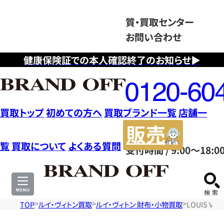
質・買取センター
お問い合わせ
健康保険証での本人確認終了のお知らせ▶
フ
リ
ー
ダ
買取トップ
初めての方へ
買取ブランド一覧
店舗一
イ
販
ヤ
売
覧
買取について
よくある質問
受付時間 / 9:00～18:0
ル
サ
0120604117
イ
ト
TOP
ルイ・ヴィトン買取
ルイ・ヴィトン 財布・小物買取
LOUIS V