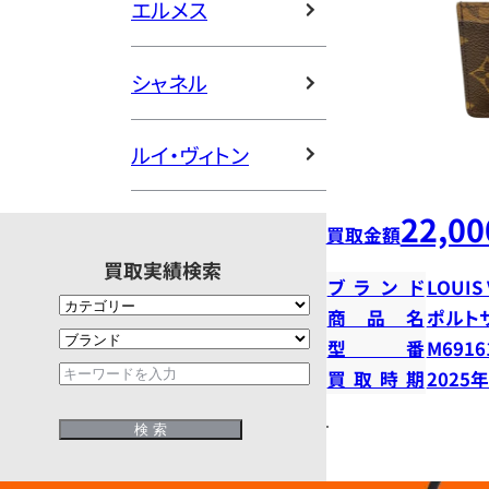
エルメス
シャネル
ルイ・ヴィトン
22,00
買取金額
買取実績検索
ブランド
LOUIS
商品名
ポルト
型番
M6916
買取時期
2025