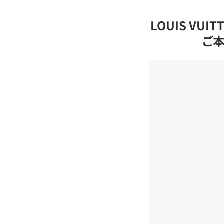
LOUIS VU
ご