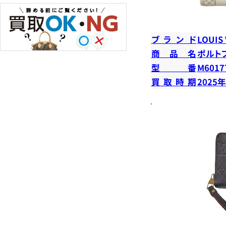
ブランド
LOUIS
商品名
ポルト
型番
M6017
買取時期
2025