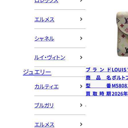
ロレックス
エルメス
シャネル
ルイ・ヴィトン
ブランド
LOUIS
ジュエリー
商品名
ポルト
型番
M5808
カルティエ
買取時期
2026
ブルガリ
エルメス