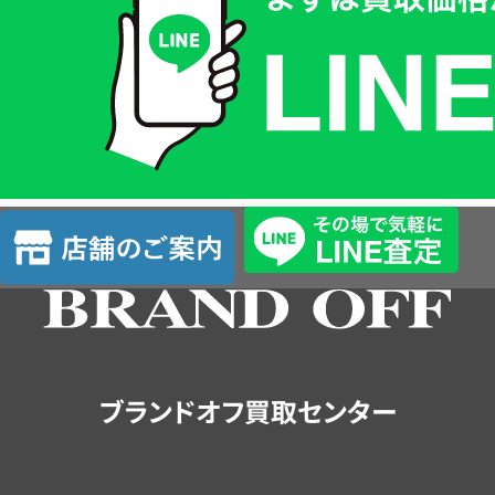
価
格
は
LINE
簡
単
査
店
定
舗
の
ご
案
内
ブランドオフ買取センター