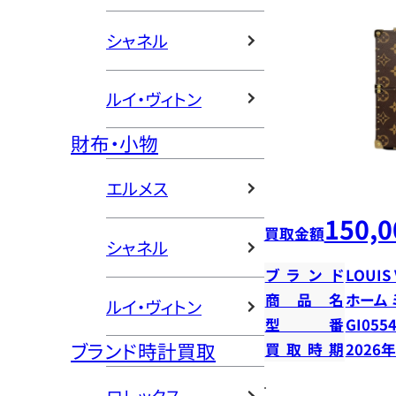
シャネル
ルイ・ヴィトン
財布・小物
エルメス
150,0
買取金額
シャネル
ブランド
LOUIS
商品名
ホーム
ルイ・ヴィトン
型番
GI055
ブランド時計買取
買取時期
2026