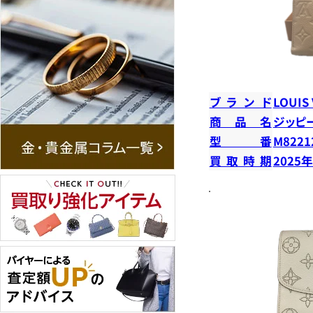
ブランド
LOUIS
商品名
ジッピ
型番
M8221
買取時期
2025