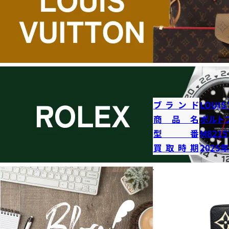
ブランド
LOUIS
商品名
ポルト
型番
M8215
買取時期
2025