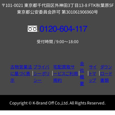
〒101-0021 東京都千代田区外神田3丁目13-8 FTK秋葉原5F
東京都公安委員会許可 第301061906960号
フ
リ
受付時間 / 9:00～18:00
ー
ダ
イ
会
古物営業法
プライバ
宅配買取サ
サイ
ダウン
ヤ
社
に基づく表
シーポリ
ービスご利用
トマ
ロード
ル
概
示
シー
規約
ップ
書類
0120604117
要
Copyright © K-Brand Off Co.,Ltd. All Rights Reserved.