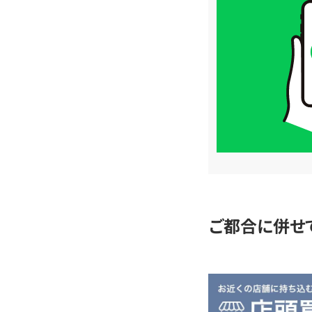
取
価
格
は
LINE
簡
単
査
定
ご都合に併せ