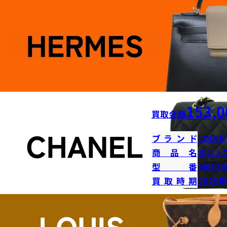
153,0
買取金額
ブランド
LOUIS
商品名
ポルト
型番
M6124
買取時期
2025