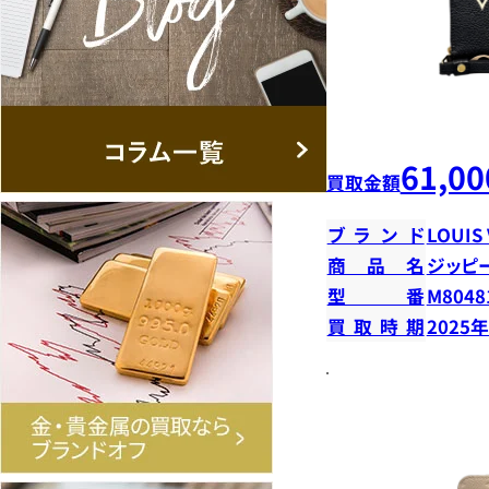
61,00
買取金額
ブランド
LOUIS
商品名
ジッピ
型番
M8048
買取時期
2025