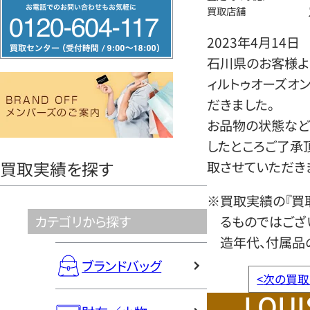
フ
買取店舗
リ
2023年4月14日
ー
石川県のお客様より
ダ
ィルトゥオーズオ
イ
だきました。
ヤ
お品物の状態など
ル
したところご了承
0120604117
買取実績を探す
取させていただき
※買取実績の『買
カテゴリから探す
るものではござ
造年代、付属品
ブランドバッグ
<
次の買取
LOUI